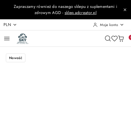
Przejdź do treści głównej
Przejdź do wyszukiwarki
Przejdź do moje konto
Przejdź do menu głównego
Przejdź do opisu produktu
Przejdź do stopki
Zapraszamy również do naszego sklepu z suplementami i
zdrowym AGD -
sklep.adcreator.pl
PLN
Moje konto
Nowość