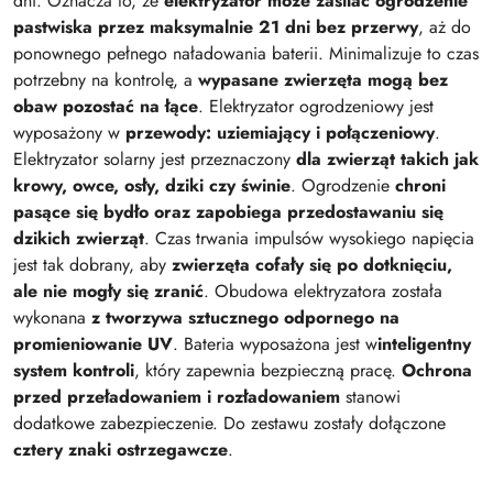
dni. Oznacza to, że
elektryzator może zasilać ogrodzenie
pastwiska przez maksymalnie 21 dni bez przerwy
, aż do
ponownego pełnego naładowania baterii. Minimalizuje to czas
potrzebny na kontrolę, a
wypasane zwierzęta mogą bez
obaw pozostać na łące
. Elektryzator ogrodzeniowy jest
wyposażony w
przewody: uziemiający i połączeniowy
.
Elektryzator solarny jest przeznaczony
dla zwierząt takich jak
krowy, owce, osły, dziki czy świnie
. Ogrodzenie
chroni
pasące się bydło oraz zapobiega przedostawaniu się
dzikich zwierząt
. Czas trwania impulsów wysokiego napięcia
jest tak dobrany, aby
zwierzęta cofały się po dotknięciu,
ale nie mogły się zranić
. Obudowa elektryzatora została
wykonana
z tworzywa sztucznego odpornego na
promieniowanie UV
. Bateria wyposażona jest w
inteligentny
system kontroli
, który zapewnia bezpieczną pracę.
Ochrona
przed przeładowaniem i rozładowaniem
stanowi
dodatkowe zabezpieczenie. Do zestawu zostały dołączone
cztery znaki ostrzegawcze
.