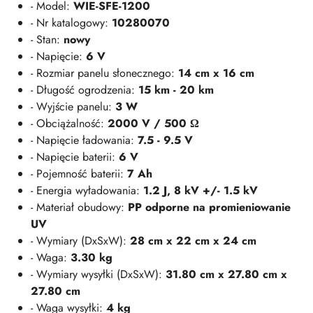
- Model:
WIE-SFE-1200
- Nr katalogowy:
10280070
- Stan:
nowy
- Napięcie:
6 V
- Rozmiar panelu słonecznego:
14 cm x 16 cm
- Długość ogrodzenia:
15 km - 20 km
- Wyjście panelu:
3 W
- Obciążalność:
2000 V / 500 Ω
- Napięcie ładowania:
7.5 - 9.5 V
- Napięcie baterii:
6 V
- Pojemność baterii:
7 Ah
- Energia wyładowania:
1.2 J, 8 kV +/- 1.5 kV
- Materiał obudowy:
PP odporne na promieniowanie
UV
- Wymiary (DxSxW):
28 cm x 22 cm x 24 cm
- Waga:
3.30 kg
- Wymiary wysyłki (DxSxW):
31.80 cm x 27.80 cm x
27.80 cm
- Waga wysyłki:
4 kg