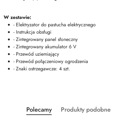
W zestawie:
- Elektryzator do pastucha elektrycznego
- Instrukcja obsługi
- Zintegrowany panel słoneczny
- Zintegrowany akumulator 6 V
- Przewód uziemiający
- Przewód połączeniowy ogrodzenia
- Znaki ostrzegawcze: 4 szt.
Produkty
Produkty
Polecamy
Produkty podobne
Pomiń karuzelę produktów
o
o
statusie:
statusie: