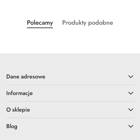
Produkty
Produkty
Polecamy
Produkty podobne
Pomiń karuzelę produktów
o
o
statusie:
statusie:
Dane adresowe
Informacje
O sklepie
Blog