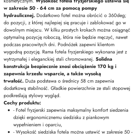
kosmetycznym.
Wysokość fotela fryzjerskiego ustawia się
w zakresie 50 - 64 cm za pomocą pompy
hydraulicznej.
Dodatkowo fotel można obrócić o 360deg;
do pozycji, z której najlepiej się pracuje i zablokować go w
dowolnym miejscu. W kilku prostych krokach można osiągnąć
optymalną pozycję roboczą, która nie będzie męczyć, nawet
podczas pracowitych dni. Podnóżek zapewni klientom
wygodną pozycję. Rama fotela fryzjerskiego wykonana jest z
wytrzymałej i eleganckiej stali chromowanej.
Solidna
konstrukcja bezpiecznie znosi obciążenie 170 kg i
zapewnia krzesłu wsparcie, a także wysoką
trwałość.
Duża podstawa o średnicy 58 cm zapewnia
dodatkową stabilność. Gładkie powierzchnie ze stali stopowej
podkreślają stylowy wygląd.
Cechy produktu:
- Fotel fryzjerski zapewnia maksymalny komfort siedzenia
dzięki ergonomicznemu siedzisku z piankowym
wypełnieniem i oparciu,
- Wysokość siedziska fotela można ustawić w zakresie 50 -