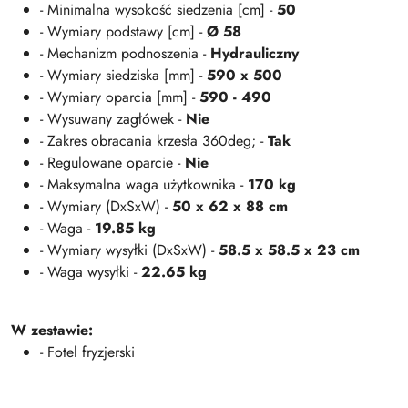
- Minimalna wysokość siedzenia [cm] -
50
- Wymiary podstawy [cm] -
Ø 58
- Mechanizm podnoszenia -
Hydrauliczny
- Wymiary siedziska [mm] -
590 x 500
- Wymiary oparcia [mm] -
590 - 490
- Wysuwany zagłówek -
Nie
- Zakres obracania krzesła 360deg; -
Tak
- Regulowane oparcie -
Nie
- Maksymalna waga użytkownika -
170 kg
- Wymiary (DxSxW) -
50 x 62 x 88 cm
- Waga -
19.85 kg
- Wymiary wysyłki (DxSxW) -
58.5 x 58.5 x 23 cm
- Waga wysyłki -
22.65 kg
W zestawie:
- Fotel fryzjerski