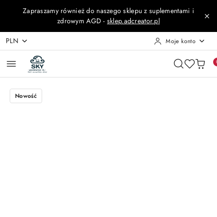
Przejdź do treści głównej
Przejdź do wyszukiwarki
Przejdź do moje konto
Przejdź do menu głównego
Przejdź do opisu produktu
Przejdź do stopki
Zapraszamy również do naszego sklepu z suplementami i
zdrowym AGD -
sklep.adcreator.pl
PLN
Moje konto
Nowość