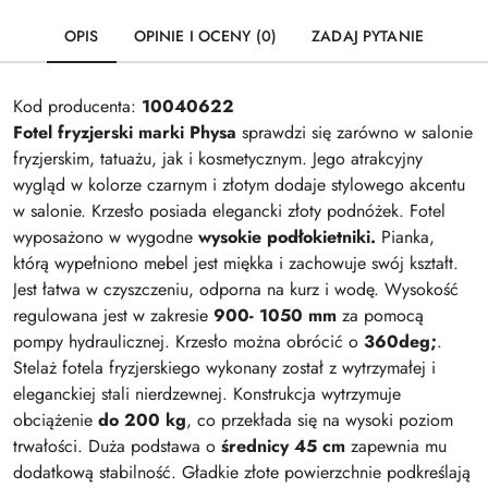
OPIS
OPINIE I OCENY (0)
ZADAJ PYTANIE
Kod producenta:
10040622
Fotel fryzjerski marki Physa
sprawdzi się zarówno w salonie
fryzjerskim, tatuażu, jak i kosmetycznym. Jego atrakcyjny
wygląd w kolorze czarnym i złotym dodaje stylowego akcentu
w salonie. Krzesło posiada elegancki złoty podnóżek. Fotel
wyposażono w wygodne
wysokie podłokietniki.
Pianka,
którą wypełniono mebel jest miękka i zachowuje swój kształt.
Jest łatwa w czyszczeniu, odporna na kurz i wodę. Wysokość
regulowana jest w zakresie
900- 1050 mm
za pomocą
pompy hydraulicznej. Krzesło można obrócić o
360deg;
.
Stelaż fotela fryzjerskiego wykonany został z wytrzymałej i
eleganckiej stali nierdzewnej. Konstrukcja wytrzymuje
obciążenie
do 200 kg
, co przekłada się na wysoki poziom
trwałości. Duża podstawa o
średnicy 45 cm
zapewnia mu
dodatkową stabilność. Gładkie złote powierzchnie podkreślają