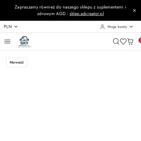
Przejdź do treści głównej
Przejdź do wyszukiwarki
Przejdź do moje konto
Przejdź do menu głównego
Przejdź do opisu produktu
Przejdź do stopki
Zapraszamy również do naszego sklepu z suplementami i
zdrowym AGD -
sklep.adcreator.pl
PLN
Moje konto
Nowość