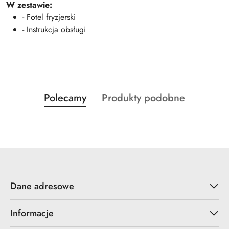
W zestawie:
- Fotel fryzjerski
- Instrukcja obsługi
Produkty
Produkty
Polecamy
Produkty podobne
Pomiń karuzelę produktów
o
o
statusie:
statusie:
Dane adresowe
Informacje