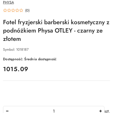
NAZWA
PHYSA
PRODUCENTA:
(0)
Fotel fryzjerski barberski kosmetyczny z
podnóżkiem Physa OTLEY - czarny ze
złotem
Symbol:
1018187
Dostępność:
Średnia dostępność
cena:
1015.09
Ilość
szt.