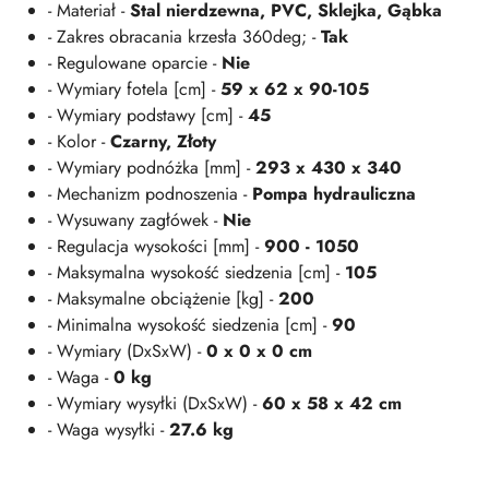
- Materiał -
Stal nierdzewna, PVC, Sklejka, Gąbka
- Zakres obracania krzesła 360deg; -
Tak
- Regulowane oparcie -
Nie
- Wymiary fotela [cm] -
59 x 62 x 90-105
- Wymiary podstawy [cm] -
45
- Kolor -
Czarny, Złoty
- Wymiary podnóżka [mm] -
293 x 430 x 340
- Mechanizm podnoszenia -
Pompa hydrauliczna
- Wysuwany zagłówek -
Nie
- Regulacja wysokości [mm] -
900 - 1050
- Maksymalna wysokość siedzenia [cm] -
105
- Maksymalne obciążenie [kg] -
200
- Minimalna wysokość siedzenia [cm] -
90
- Wymiary (DxSxW) -
0 x 0 x 0 cm
- Waga -
0 kg
- Wymiary wysyłki (DxSxW) -
60 x 58 x 42 cm
- Waga wysyłki -
27.6 kg