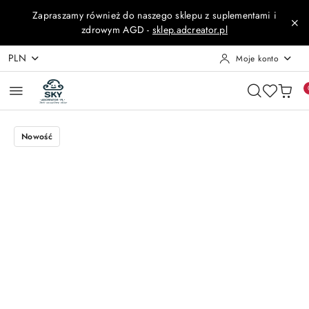
Przejdź do treści głównej
Przejdź do wyszukiwarki
Przejdź do moje konto
Przejdź do menu głównego
Przejdź do opisu produktu
Przejdź do stopki
Zapraszamy również do naszego sklepu z suplementami i
zdrowym AGD -
sklep.adcreator.pl
PLN
Moje konto
Nowość