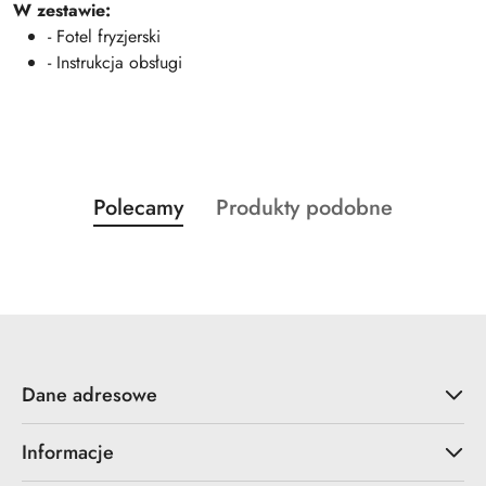
W zestawie:
- Fotel fryzjerski
- Instrukcja obsługi
Produkty
Produkty
Polecamy
Produkty podobne
Pomiń karuzelę produktów
o
o
statusie:
statusie:
Dane adresowe
Informacje