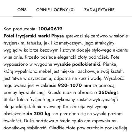
OPIS
OPINIE I OCENY (0)
ZADAJ PYTANIE
Kod producenta:
10040619
Fotel fryzjerski marki Physa
sprawdzi się zarówno w salonie
fryzjerskim, tatuażu, jak i kosmetycznym. Jego atrakcyjny
wygląd w kolorze beżowym i złotym dodaje stylowego akcentu
w salonie. Krzesło posiada elegancki złoty podnóżek. Fotel
wyposażono w wygodne
wysokie podłokietniki.
Pianka,
którą wypełniono mebel jest miękka i zachowuje swój kształt.
Jest łatwa w czyszczeniu, odporna na kurz i wodę. Wysokość
regulowana jest w zakresie
920- 1070 mm
za pomocą
pompy hydraulicznej. Krzesło można obrócić o
360deg;
.
Stelaż fotela fryzjerskiego wykonany został z wytrzymałej i
eleganckiej stali nierdzewnej. Konstrukcja wytrzymuje
obciążenie
do 200 kg
, co przekłada się na wysoki poziom
trwałości. Duża podstawa o średnicy 45 cm zapewnia mu
dodatkową stabilność. Gładkie złote powierzchnie podkreślają