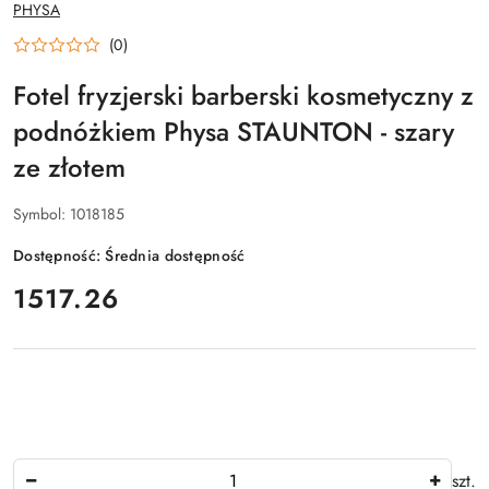
NAZWA
PHYSA
PRODUCENTA:
(0)
Fotel fryzjerski barberski kosmetyczny z
podnóżkiem Physa STAUNTON - szary
ze złotem
Symbol:
1018185
Dostępność:
Średnia dostępność
cena:
1517.26
Ilość
szt.