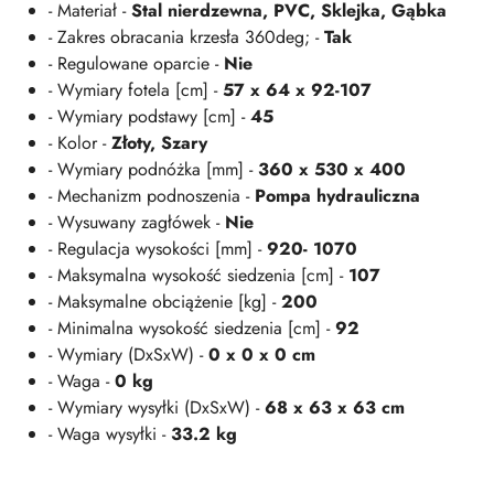
- Materiał -
Stal nierdzewna, PVC, Sklejka, Gąbka
- Zakres obracania krzesła 360deg; -
Tak
- Regulowane oparcie -
Nie
- Wymiary fotela [cm] -
57 x 64 x 92-107
- Wymiary podstawy [cm] -
45
- Kolor -
Złoty, Szary
- Wymiary podnóżka [mm] -
360 x 530 x 400
- Mechanizm podnoszenia -
Pompa hydrauliczna
- Wysuwany zagłówek -
Nie
- Regulacja wysokości [mm] -
920- 1070
- Maksymalna wysokość siedzenia [cm] -
107
- Maksymalne obciążenie [kg] -
200
- Minimalna wysokość siedzenia [cm] -
92
- Wymiary (DxSxW) -
0 x 0 x 0 cm
- Waga -
0 kg
- Wymiary wysyłki (DxSxW) -
68 x 63 x 63 cm
- Waga wysyłki -
33.2 kg