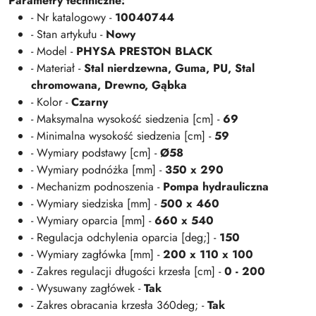
Parametry techniczne:
- Nr katalogowy -
10040744
- Stan artykułu -
Nowy
- Model -
PHYSA PRESTON BLACK
- Materiał -
Stal nierdzewna, Guma, PU, Stal
chromowana, Drewno, Gąbka
- Kolor -
Czarny
- Maksymalna wysokość siedzenia [cm] -
69
- Minimalna wysokość siedzenia [cm] -
59
- Wymiary podstawy [cm] -
Ø58
- Wymiary podnóżka [mm] -
350 x 290
- Mechanizm podnoszenia -
Pompa hydrauliczna
- Wymiary siedziska [mm] -
500 x 460
- Wymiary oparcia [mm] -
660 x 540
- Regulacja odchylenia oparcia [deg;] -
150
- Wymiary zagłówka [mm] -
200 x 110 x 100
- Zakres regulacji długości krzesła [cm] -
0 - 200
- Wysuwany zagłówek -
Tak
- Zakres obracania krzesła 360deg; -
Tak