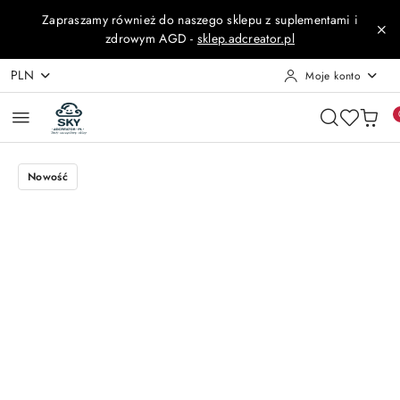
Przejdź do treści głównej
Przejdź do wyszukiwarki
Przejdź do moje konto
Przejdź do menu głównego
Przejdź do opisu produktu
Przejdź do stopki
Zapraszamy również do naszego sklepu z suplementami i
zdrowym AGD -
sklep.adcreator.pl
PLN
Moje konto
Nowość