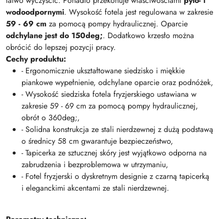
łatwo wyczyścić. Ponadto przekonuje właściwościami
pyło- i
wodoodpornymi
. Wysokość fotela jest regulowana w zakresie
59 - 69 cm
za pomocą pompy hydraulicznej. Oparcie
odchylane jest do 150deg;
. Dodatkowo krzesło można
obrócić do lepszej pozycji pracy.
Cechy produktu:
- Ergonomicznie ukształtowane siedzisko i miękkie
piankowe wypełnienie, odchylane oparcie oraz podnóżek,
- Wysokość siedziska fotela fryzjerskiego ustawiana w
zakresie 59 - 69 cm za pomocą pompy hydraulicznej,
obrót o 360deg;,
- Solidna konstrukcja ze stali nierdzewnej z dużą podstawą
o średnicy 58 cm gwarantuje bezpieczeństwo,
- Tapicerka ze sztucznej skóry jest wyjątkowo odporna na
zabrudzenia i bezproblemowa w utrzymaniu,
- Fotel fryzjerski o dyskretnym designie z czarną tapicerką
i eleganckimi akcentami ze stali nierdzewnej.