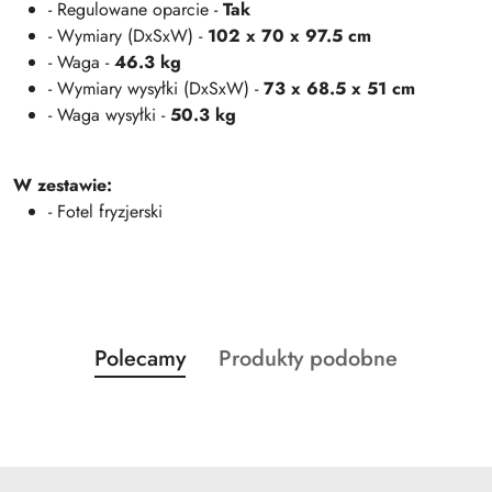
- Regulowane oparcie -
Tak
- Wymiary (DxSxW) -
102 x 70 x 97.5 cm
- Waga -
46.3 kg
- Wymiary wysyłki (DxSxW) -
73 x 68.5 x 51 cm
- Waga wysyłki -
50.3 kg
W zestawie:
- Fotel fryzjerski
Produkty
Produkty
Polecamy
Produkty podobne
Pomiń karuzelę produktów
o
o
statusie:
statusie: