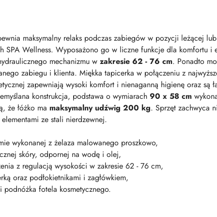
ewnia maksymalny relaks podczas zabiegów w pozycji leżącej lub 
ktach SPA Wellness. Wyposażono go w liczne funkcje dla komfortu i
hydraulicznego mechanizmu w
zakresie 62 - 76 cm
. Ponadto moż
anego zabiegu i klienta. Miękka tapicerka w połączeniu z najwyżs
tycznej zapewniają wysoki komfort i nienaganną higienę oraz są 
zemyślana konstrukcja, podstawa o wymiarach
90 x 58 cm
wykon
ją, że łóżko ma
maksymalny udźwig 200 kg
. Sprzęt zachwyca ni
 elementami ze stali nierdzewnej.
ramie wykonanej z żelaza malowanego proszkowo,
ucznej skóry, odpornej na wodę i olej,
zenia z regulacją wysokości w zakresie 62 - 76 cm,
erką oraz podłokietnikami i zagłówkiem,
 i podnóżka fotela kosmetycznego.