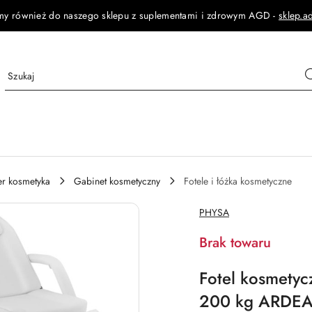
my również do naszego sklepu z suplementami i zdrowym AGD -
sklep.a
jer kosmetyka
Gabinet kosmetyczny
Fotele i łóżka kosmetyczne
NAZWA
PHYSA
PRODUCENTA:
Brak towaru
Fotel kosmetyc
200 kg ARDEA 