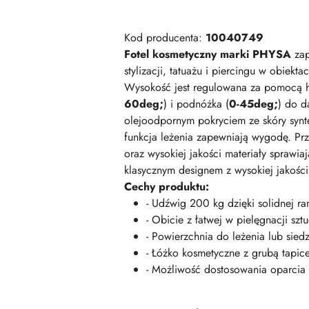
Kod producenta:
10040749
Fotel kosmetyczny marki PHYSA
zap
stylizacji, tatuażu i piercingu w obie
Wysokość jest regulowana za pomocą 
60deg;
) i podnóżka (
0-45deg;
) do d
olejoodpornym pokryciem ze skóry synte
funkcja leżenia zapewniają wygodę. Pr
oraz wysokiej jakości materiały sprawia
klasycznym designem z wysokiej jakości
Cechy produktu:
- Udźwig 200 kg dzięki solidnej 
- Obicie z łatwej w pielęgnacji szt
- Powierzchnia do leżenia lub sied
- Łóżko kosmetyczne z grubą tapic
- Możliwość dostosowania oparcia