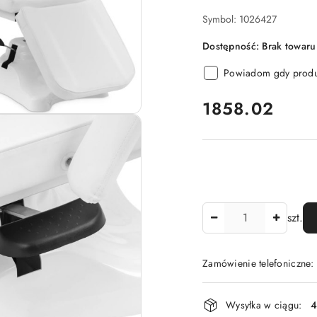
Symbol:
1026427
Dostępność:
Brak towaru
Powiadom gdy produk
cena:
1858.02
Ilość
szt.
Zamówienie telefoniczne
Dostępność
Wysyłka w ciągu:
4
i