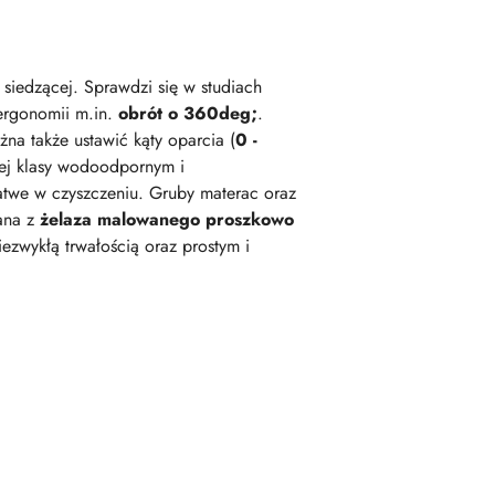
siedzącej. Sprawdzi się w studiach
 ergonomii m.in.
obrót o 360deg;
.
na także ustawić kąty oparcia (
0 -
zej klasy wodoodpornym i
łatwe w czyszczeniu. Gruby materac oraz
ana z
żelaza malowanego proszkowo
ezwykłą trwałością oraz prostym i