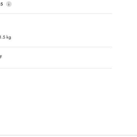
45
8.5 kg
DF