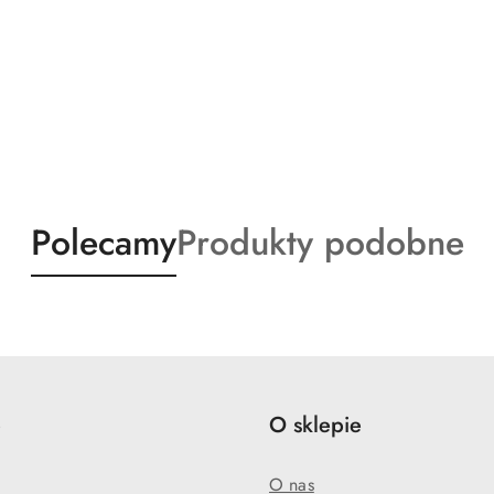
Produkty
Produkty
Polecamy
Produkty podobne
o
o
statusie:
statusie:
e
O sklepie
O nas