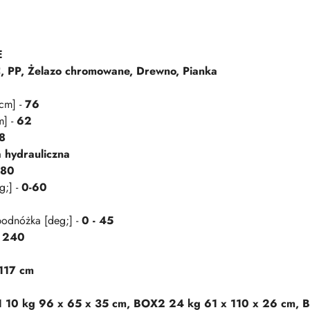
E
C, PP, Żelazo chromowane, Drewno, Pianka
[cm] -
76
m] -
62
8
 hydrauliczna
580
g;] -
0-60
 podnóżka [deg;] -
0 - 45
 240
117 cm
 10 kg 96 x 65 x 35 cm, BOX2 24 kg 61 x 110 x 26 cm, B