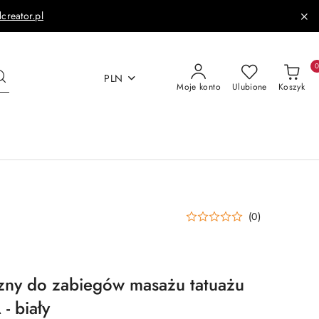
dcreator.pl
PLN
Moje konto
Ulubione
Koszyk
(0)
zny do zabiegów masażu tatuażu
- biały