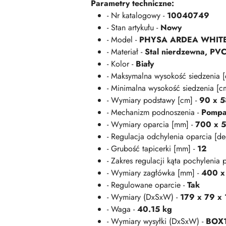
Parametry techniczne:
- Nr katalogowy -
10040749
- Stan artykułu -
Nowy
- Model -
PHYSA ARDEA WHIT
- Materiał -
Stal nierdzewna, PV
- Kolor -
Biały
- Maksymalna wysokość siedzenia 
- Minimalna wysokość siedzenia [c
- Wymiary podstawy [cm] -
90 x 5
- Mechanizm podnoszenia -
Pompa
- Wymiary oparcia [mm] -
700 x 
- Regulacja odchylenia oparcia [de
- Grubość tapicerki [mm] -
12
- Zakres regulacji kąta pochylenia
- Wymiary zagłówka [mm] -
400 x
- Regulowane oparcie -
Tak
- Wymiary (DxSxW) -
179 x 79 x 
- Waga -
40.15 kg
- Wymiary wysyłki (DxSxW) -
BOX1