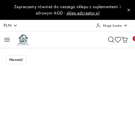
Przejdź do treści głównej
Przejdź do wyszukiwarki
Przejdź do moje konto
Przejdź do menu głównego
Przejdź do opisu produktu
Przejdź do stopki
Zapraszamy również do naszego sklepu z suplementami i
zdrowym AGD -
sklep.adcreator.pl
PLN
Moje konto
Nowość