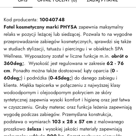
OPIS
OPINIE I OCENY (0)
ZADAJ PYTANIE
Kod producenta:
10040748
Fotel kosmetyczny marki PHYSA
zapewnia maksymalny
relaks w pozycji leżącej lub siedzącej. Pozwala to na wygodne
przeprowadzanie zabiegów kosmetycznych, sprawdzi się także
w studiach stylizacji, tatuażu i piercingu i w obiektach SPA
Wellness. Wyposażony został w liczne funkcje m.in.
obrót o
360deg;
. Wysokość jest regulowana w zakresie
62 - 76
cm
. Ponadto można także dostosować kąty oparcia (
0 -
60deg;
) i podnóżka (
0-45deg;
) do danego zabiegu i
klienta. Miękka tapicerka w połączeniu z najwyższej klasy
wodoodpornym i olejoodpornym pokryciem ze skóry
syntetycznej zapewnia wysoki komfort i higienę oraz jest łatwa
w czyszczeniu. Gruby materac oraz funkcja leżenia zapewniają
wygodę podczas zabiegów. Przemyślana konstrukcja,
podstawa o wymiarach
103 x 28 x 57 cm
z malowanego
proszkowo
żelaza
i wysokiej jakości materiały zapewniają