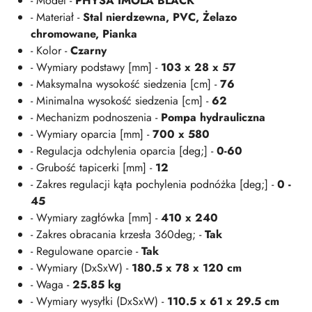
- Model -
PHYSA IMOLA BLACK
- Materiał -
Stal nierdzewna, PVC, Żelazo
chromowane, Pianka
- Kolor -
Czarny
- Wymiary podstawy [mm] -
103 x 28 x 57
- Maksymalna wysokość siedzenia [cm] -
76
- Minimalna wysokość siedzenia [cm] -
62
- Mechanizm podnoszenia -
Pompa hydrauliczna
- Wymiary oparcia [mm] -
700 x 580
- Regulacja odchylenia oparcia [deg;] -
0-60
- Grubość tapicerki [mm] -
12
- Zakres regulacji kąta pochylenia podnóżka [deg;] -
0 -
45
- Wymiary zagłówka [mm] -
410 x 240
- Zakres obracania krzesła 360deg; -
Tak
- Regulowane oparcie -
Tak
- Wymiary (DxSxW) -
180.5 x 78 x 120 cm
- Waga -
25.85 kg
- Wymiary wysyłki (DxSxW) -
110.5 x 61 x 29.5 cm