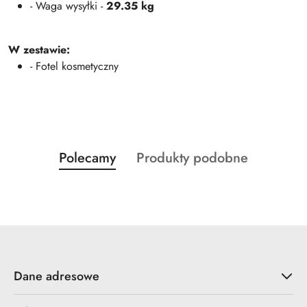
- Waga wysyłki -
29.35 kg
W zestawie:
- Fotel kosmetyczny
Produkty
Produkty
Polecamy
Produkty podobne
Pomiń karuzelę produktów
o
o
statusie:
statusie:
Dane adresowe