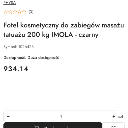
NAZWA
PHYSA
PRODUCENTA:
(0)
Fotel kosmetyczny do zabiegów masażu
tatuażu 200 kg IMOLA - czarny
Symbol:
1026426
Dostępność:
Duża dostępność
cena:
934.14
Ilość
szt.