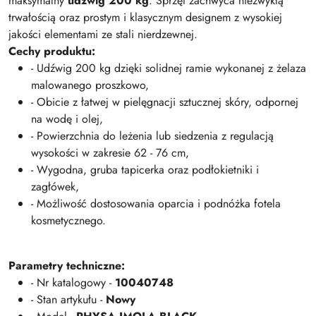
maksymalny
udźwig 200 kg
. Sprzęt zachwyca niezwykłą
trwałością oraz prostym i klasycznym designem z wysokiej
jakości elementami ze stali nierdzewnej.
Cechy produktu:
- Udźwig 200 kg dzięki solidnej ramie wykonanej z żelaza
malowanego proszkowo,
- Obicie z łatwej w pielęgnacji sztucznej skóry, odpornej
na wodę i olej,
- Powierzchnia do leżenia lub siedzenia z regulacją
wysokości w zakresie 62 - 76 cm,
- Wygodna, gruba tapicerka oraz podłokietniki i
zagłówek,
- Możliwość dostosowania oparcia i podnóżka fotela
kosmetycznego.
Parametry techniczne:
- Nr katalogowy -
10040748
- Stan artykułu -
Nowy