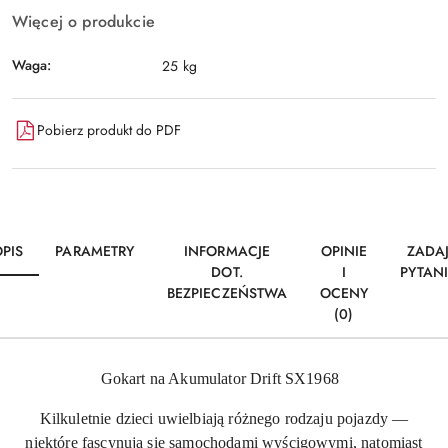
Więcej o produkcie
Waga:
25 kg
Pobierz produkt do PDF
PIS
PARAMETRY
INFORMACJE
OPINIE
ZADA
DOT.
I
PYTAN
BEZPIECZEŃSTWA
OCENY
(0)
Gokart na Akumulator Drift SX1968
Kilkuletnie dzieci uwielbiają różnego rodzaju pojazdy —
niektóre fascynują się samochodami wyścigowymi, natomiast