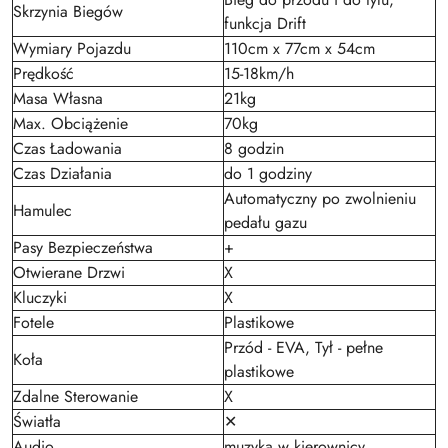
Skrzynia Biegów
funkcja Drift
Wymiary Pojazdu
110cm x 77cm x 54cm
Prędkość
15-18km/h
Masa Własna
21kg
Max. Obciążenie
70kg
Czas Ładowania
8 godzin
Czas Działania
do 1 godziny
Automatyczny po zwolnieniu
Hamulec
pedału gazu
Pasy Bezpieczeństwa
+
Otwierane Drzwi
X
Kluczyki
X
Fotele
Plastikowe
Przód - EVA, Tył - pełne
Koła
plastikowe
Zdalne Sterowanie
X
Światła
✕
Audio
muzyka w kierownicy