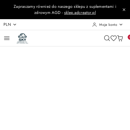
Przejdź do treści głównej
Przejdź do wyszukiwarki
Przejdź do moje konto
Przejdź do menu głównego
Przejdź do opisu produktu
Przejdź do stopki
Zapraszamy również do naszego sklepu z suplementami i
zdrowym AGD -
sklep.adcreator.pl
PLN
Moje konto