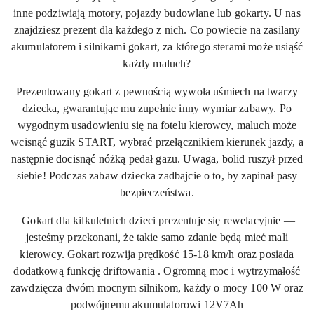
inne podziwiają motory, pojazdy budowlane lub gokarty. U nas
znajdziesz prezent dla każdego z nich. Co powiecie na zasilany
akumulatorem i silnikami gokart, za którego sterami może usiąść
każdy maluch?
Prezentowany gokart z pewnością wywoła uśmiech na twarzy
dziecka, gwarantując mu zupełnie inny wymiar zabawy. Po
wygodnym usadowieniu się na fotelu kierowcy, maluch może
wcisnąć guzik START, wybrać przełącznikiem kierunek jazdy, a
następnie docisnąć nóżką pedał gazu. Uwaga, bolid ruszył przed
siebie! Podczas zabaw dziecka zadbajcie o to, by zapinał pasy
bezpieczeństwa.
Gokart dla kilkuletnich dzieci prezentuje się rewelacyjnie —
jesteśmy przekonani, że takie samo zdanie będą mieć mali
kierowcy. Gokart rozwija prędkość 15-18 km/h oraz posiada
dodatkową funkcję driftowania . Ogromną moc i wytrzymałość
zawdzięcza dwóm mocnym silnikom, każdy o mocy 100 W oraz
podwójnemu akumulatorowi 12V7Ah