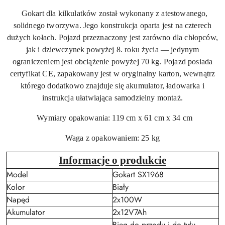
Gokart dla kilkulatków został wykonany z atestowanego,
solidnego tworzywa. Jego konstrukcja oparta jest na czterech
dużych kołach. Pojazd przeznaczony jest zarówno dla chłopców,
jak i dziewczynek powyżej 8. roku życia — jedynym
ograniczeniem jest obciążenie powyżej 70 kg. Pojazd posiada
certyfikat CE, zapakowany jest w oryginalny karton, wewnątrz
którego dodatkowo znajduje się akumulator, ładowarka i
instrukcja ułatwiająca samodzielny montaż.
Wymiary opakowania: 119 cm x 61 cm x 34 cm
Waga z opakowaniem: 25 kg
Informacje o produkcie
Model
Gokart SX1968
Kolor
Biały
Napęd
2x100W
Akumulator
2x12V7Ah
Bieg do przodu i do tyłu,