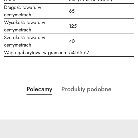
Długość towaru w
65
centymetrach
Wysokość towaru w
125
centymetrach
Szerokość towaru w
40
centymetrach
Waga gabarytowa w gramach
54166.67
Produkty
Produkty
Polecamy
Produkty podobne
Pomiń karuzelę produktów
o
o
statusie:
statusie: