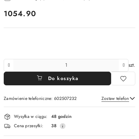
cena:
1054.90
Ilość
szt.
Do koszyka
Zamówienie telefoniczne: 602507232
Zostaw telefon
Dostępność
Wysyłka w ciągu:
48 godzin
i
Wyślij
Cena przesyłki:
38
dostawa