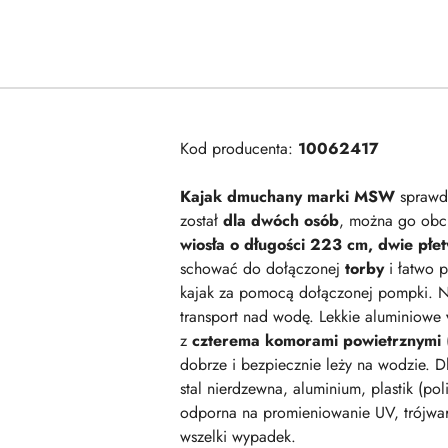
Kod producenta:
10062417
Kajak dmuchany marki MSW
sprawdz
został
dla dwóch osób
, można go obc
wiosła o długości 223 cm, dwie płe
schować do dołączonej
torby
i łatwo 
kajak za pomocą dołączonej pompki. N
transport nad wodę. Lekkie aluminiowe
z
czterema komorami powietrznymi
(
dobrze i bezpiecznie leży na wodzie. D
stal nierdzewna, aluminium, plastik (po
odporna na promieniowanie UV, trójwar
wszelki wypadek.