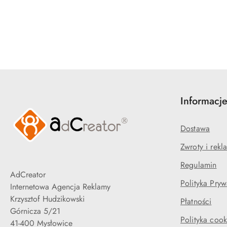
Pomiń karuzelę produktów
Informacj
Dostawa
Zwroty i rekl
Regulamin
AdCreator
Polityka Pryw
Internetowa Agencja Reklamy
Krzysztof Hudzikowski
Płatności
Górnicza 5/21
Polityka cook
41-400 Mysłowice