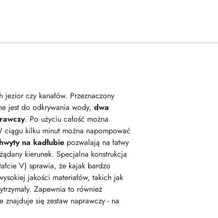
 jezior czy kanałów. Przeznaczony
bne jest do odkrywania wody,
dwa
prawczy
. Po użyciu całość można
 W ciągu kilku minut można napompować
hwyty na kadłubie
pozwalają na łatwy
ądany kierunek. Specjalna konstrukcja
tałcie V) sprawia, że kajak bardzo
sokiej jakości materiałów, takich jak
 wytrzymały. Zapewnia to również
 znajduje się zestaw naprawczy - na