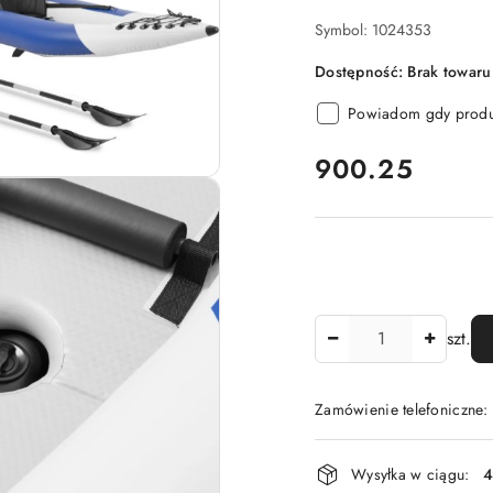
Symbol:
1024353
Dostępność:
Brak towaru
Powiadom gdy produk
cena:
900.25
Ilość
szt.
Zamówienie telefoniczne
Dostępność
Wysyłka w ciągu:
4
i