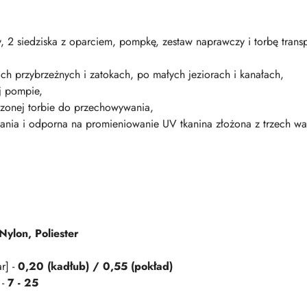
y, 2 siedziska z oparciem, pompkę, zestaw naprawczy i torbę trans
h przybrzeżnych i zatokach, po małych jeziorach i kanałach,
j pompie,
zonej torbie do przechowywania,
ania i odporna na promieniowanie UV tkanina złożona z trzech wa
ylon, Poliester
r] -
0,20 (kadłub) / 0,55 (pokład)
 -
7 - 25