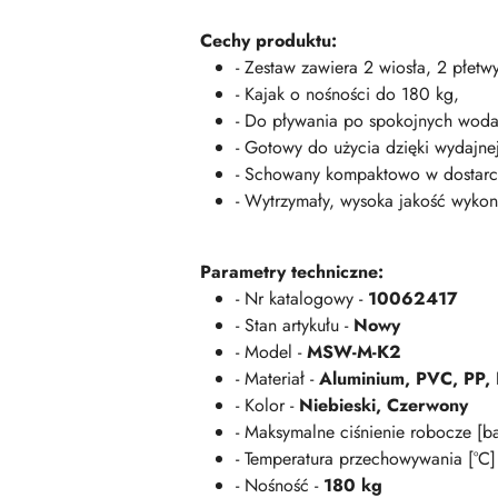
Cechy produktu:
- Zestaw zawiera 2 wiosła, 2 płetw
- Kajak o nośności do 180 kg,
- Do pływania po spokojnych wodac
- Gotowy do użycia dzięki wydajne
- Schowany kompaktowo w dostarc
- Wytrzymały, wysoka jakość wykon
Parametry techniczne:
- Nr katalogowy -
10062417
- Stan artykułu -
Nowy
- Model -
MSW-M-K2
- Materiał -
Aluminium, PVC, PP, N
- Kolor -
Niebieski, Czerwony
- Maksymalne ciśnienie robocze [ba
- Temperatura przechowywania [°C]
- Nośność -
180 kg