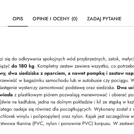
OPIS
OPINIE I OCENY (0)
ZADAJ PYTANIE
i się do odkrywania spokojnych wód przybrzeżnych, zatok, małych
iążyć
do 180 kg
. Kompletny zestaw zawiera wszystko, co potrze
twy, dwa siedziska z oparciem, a nawet pompkę i zestaw na
przewieźć w bagażniku samochodu lub w autobusie czy pociągu.
astępnie wystarczy zamontować podstawę oraz siedziska.
Dwa uc
wiosła
z plastikowym piórem pozwalają manewrować i obierać poż
dwie na kadłubie, jedna na dolnym pokładzie i kil ze stępką w ksz
latego nadaje się również dla początkujących. Wykonany został z wy
lichlorek winylu i polipropylen) oraz nylon. Kajak jest szczególnie
stwowa tkanina (PVC, nylon i ponownie PVC) korpusu. W zestawie