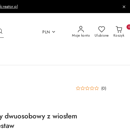
dcreator.pl
PLN
Moje konto
Ulubione
Koszyk
(0)
y dwuosobowy z wiosłem
estaw