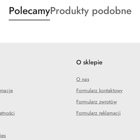
Produkty
Produkty
Polecamy
Produkty podobne
o
o
statusie:
statusie:
e
O sklepie
O nas
amacje
Formularz kontaktowy
Formularz zwrotów
atności
Formularz reklamacji
ies