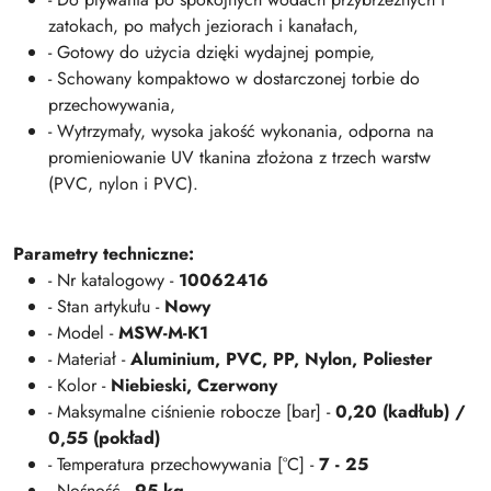
zatokach, po małych jeziorach i kanałach,
- Gotowy do użycia dzięki wydajnej pompie,
- Schowany kompaktowo w dostarczonej torbie do
przechowywania,
- Wytrzymały, wysoka jakość wykonania, odporna na
promieniowanie UV tkanina złożona z trzech warstw
(PVC, nylon i PVC).
Parametry techniczne:
- Nr katalogowy -
10062416
- Stan artykułu -
Nowy
- Model -
MSW-M-K1
- Materiał -
Aluminium, PVC, PP, Nylon, Poliester
- Kolor -
Niebieski, Czerwony
- Maksymalne ciśnienie robocze [bar] -
0,20 (kadłub) /
0,55 (pokład)
- Temperatura przechowywania [°C] -
7 - 25
- Nośność -
95 kg