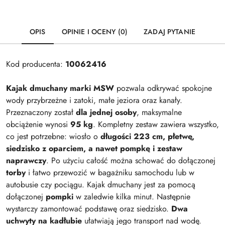
OPIS
OPINIE I OCENY (0)
ZADAJ PYTANIE
Kod producenta:
10062416
Kajak dmuchany marki MSW
pozwala odkrywać spokojne
wody przybrzeżne i zatoki, małe jeziora oraz kanały.
Przeznaczony został
dla jednej osoby
, maksymalne
obciążenie wynosi
95 kg
. Kompletny zestaw zawiera wszystko,
co jest potrzebne: wiosło o
długości 223 cm, płetwę,
siedzisko z oparciem, a nawet pompkę i zestaw
naprawczy
. Po użyciu całość można schować do dołączonej
torby
i łatwo przewozić w bagażniku samochodu lub w
autobusie czy pociągu. Kajak dmuchany jest za pomocą
dołączonej
pompki
w zaledwie kilka minut. Następnie
wystarczy zamontować podstawę oraz siedzisko.
Dwa
uchwyty na kadłubie
ułatwiają jego transport nad wodę.