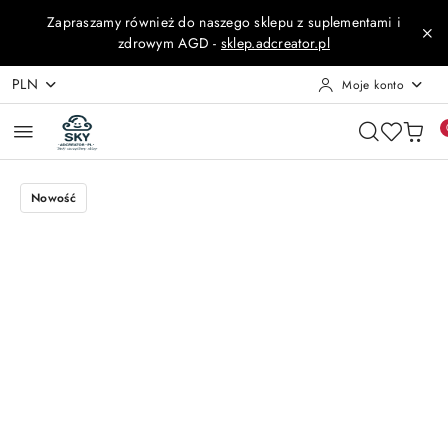
Przejdź do treści głównej
Przejdź do wyszukiwarki
Przejdź do moje konto
Przejdź do menu głównego
Przejdź do opisu produktu
Przejdź do stopki
Zapraszamy również do naszego sklepu z suplementami i
zdrowym AGD -
sklep.adcreator.pl
PLN
Moje konto
Nowość