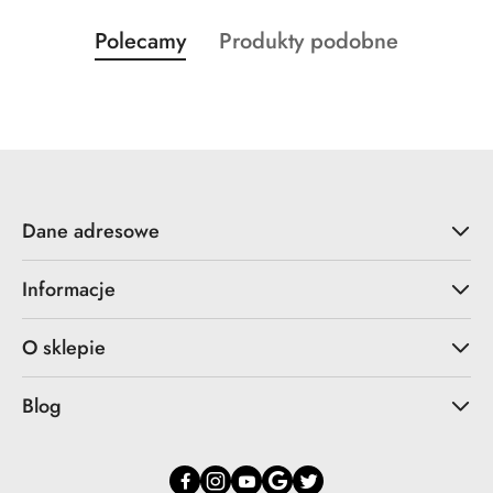
Produkty
Produkty
Polecamy
Produkty podobne
Pomiń karuzelę produktów
o
o
statusie:
statusie:
Dane adresowe
Informacje
O sklepie
Blog