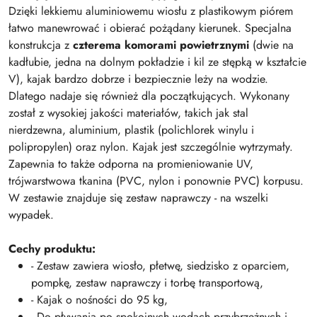
Dzięki lekkiemu aluminiowemu wiosłu z plastikowym piórem
łatwo manewrować i obierać pożądany kierunek. Specjalna
konstrukcja z
czterema komorami powietrznymi
(dwie na
kadłubie, jedna na dolnym pokładzie i kil ze stępką w kształcie
V), kajak bardzo dobrze i bezpiecznie leży na wodzie.
Dlatego nadaje się również dla początkujących. Wykonany
został z wysokiej jakości materiałów, takich jak stal
nierdzewna, aluminium, plastik (polichlorek winylu i
polipropylen) oraz nylon. Kajak jest szczególnie wytrzymały.
Zapewnia to także odporna na promieniowanie UV,
trójwarstwowa tkanina (PVC, nylon i ponownie PVC) korpusu.
W zestawie znajduje się zestaw naprawczy - na wszelki
wypadek.
Cechy produktu:
- Zestaw zawiera wiosło, płetwę, siedzisko z oparciem,
pompkę, zestaw naprawczy i torbę transportową,
- Kajak o nośności do 95 kg,
- Do pływania po spokojnych wodach przybrzeżnych i