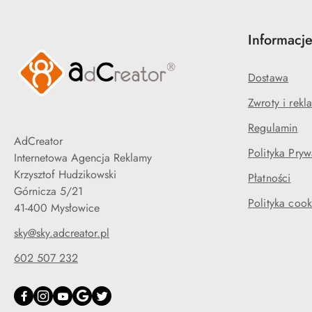
Informacj
Dostawa
Zwroty i rekl
Regulamin
AdCreator
Polityka Pryw
Internetowa Agencja Reklamy
Krzysztof Hudzikowski
Płatności
Górnicza 5/21
Polityka cook
41-400 Mysłowice
sky@sky.adcreator.pl
602 507 232