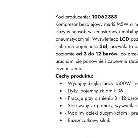
Kod producenta:
10062383
Kompresor bezolejowy marki MSW o 
służy w sposób wszechstronny i mobiln
pneumatycznymi. Wyświetlacz
LCD
poz
stali i ma pojemność
36l
, pozwala to o
poziomie
od 3 do 12 barów
, po prze
uruchomi się ponownie i zapewnia stabi
przenoszeniu.
Cechy produktu:
- Wydajny dzięku mocy 1500W i e
- Dyży, pojemny zbiornik 36 l
- Pracuje przy ciśnieniu 3 - 12 ba
- Sterowany za pomocą wyświetlac
- Mobilny dzięki dużym kołom i p
- Bezszczotkowy silnik