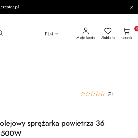
dcreator.pl
PLN
Moje konto
Ulubione
Koszyk
(0)
olejowy sprężarka powietrza 36
r 1500W