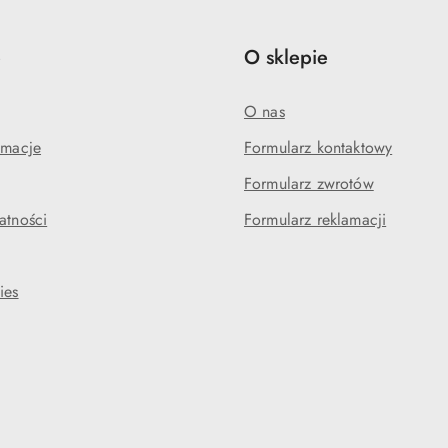
e
O sklepie
O nas
amacje
Formularz kontaktowy
Formularz zwrotów
atności
Formularz reklamacji
ies