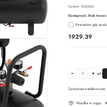
Symbol:
1020345
Dostępność:
Brak towaru
Powiadom gdy produk
cena:
1929.39
Ilość
szt.
Zamówienie telefoniczne
Dostępność
Wysyłka w ciągu:
4
i