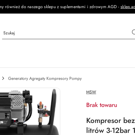
my również do naszego sklepu z suplementami i zdrowym AGD -
sklep.a
Generatory Agregaty Kompresory Pompy
NAZWA
MSW
PRODUCENTA:
Brak towaru
Kompresor bez
litrów 3-12ba