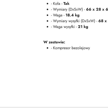
- Koła -
Tak
- Wymiary (DxSxW) -
66 x 28 x 
- Waga -
18.4 kg
- Wymiary wysyłki (DxSxW) -
68 x
- Waga wysyłki -
21 kg
W zestawie:
- Kompresor bezolejowy
Pomiń karuzelę produktów