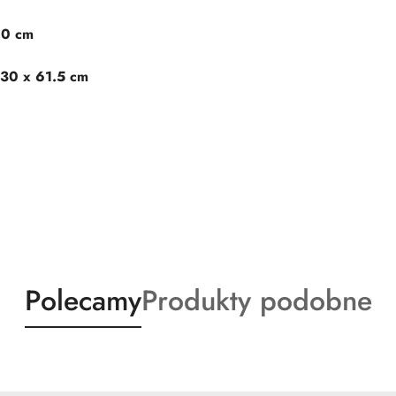
60 cm
 30 x 61.5 cm
Produkty
Produkty
Polecamy
Produkty podobne
o
o
statusie:
statusie: