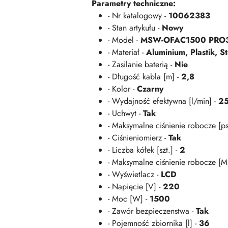
Parametry techniczne:
- Nr katalogowy -
10062383
- Stan artykułu -
Nowy
- Model -
MSW-OFAC1500 PRO
- Materiał -
Aluminium,
Plastik,
St
- Zasilanie baterią -
Nie
- Długość kabla [m] -
2,8
- Kolor -
Czarny
- Wydajność efektywna [l/min] -
2
- Uchwyt -
Tak
- Maksymalne ciśnienie robocze [ps
- Ciśnieniomierz -
Tak
- Liczba kółek [szt.] -
2
- Maksymalne ciśnienie robocze [M
- Wyświetlacz -
LCD
- Napięcie [V] -
220
- Moc [W] -
1500
- Zawór bezpieczenstwa -
Tak
- Pojemność zbiornika [l] -
36