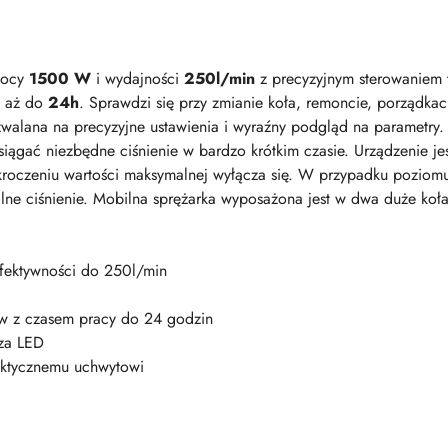
mocy
1500 W
i wydajności
250l/min
z precyzyjnym sterowaniem t
y aż do
24h
. Sprawdzi się przy zmianie koła, remoncie, porządkac
walana na precyzyjne ustawienia i wyraźny podgląd na parametry.
siągać niezbędne ciśnienie w bardzo krótkim czasie. Urządzenie jes
kroczeniu wartości maksymalnej wyłącza się. W przypadku poziomu
lne ciśnienie. Mobilna sprężarka wyposażona jest w dwa duże koła 
fektywności do 250l/min
rów z czasem pracy do 24 godzin
za LED
raktycznemu uchwytowi