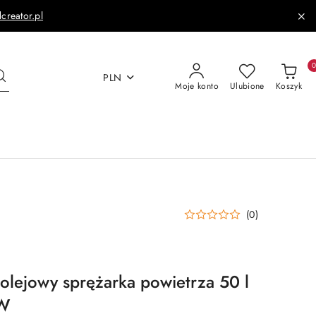
dcreator.pl
PLN
Moje konto
Ulubione
Koszyk
(0)
lejowy sprężarka powietrza 50 l
 W