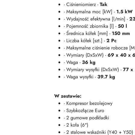
- Ciśnieniomierz -
Tak
- Maksymalna moc [kW] -
1.5 kW
- Wydajność efektywna [l/min] -
23
- Pojemność zbiornika [l] -
50 l
- Średnica kółek [mm] -
150 mm
- Liczba kółek [szt.] -
2 Pc
- Maksymalne ciśnienie robocze [M
- Wymiary (DxSxW) -
69 x 40 x 
- Waga -
36 kg
- Wymiary wysyłki (DxSxW) -
77 x
- Waga wysyłki -
39.7 kg
W zestawie:
- Kompresor bezolejowy
- Szybkozłącze Euro
- 2 gumowe podkładki
- 2 koła (6")
- 2 stalowe wskaźniki (Y40 + Y50)