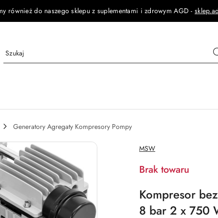
my również do naszego sklepu z suplementami i zdrowym AGD -
sklep.a
Generatory Agregaty Kompresory Pompy
NAZWA
MSW
PRODUCENTA:
Brak towaru
Kompresor bezo
8 bar 2 x 750