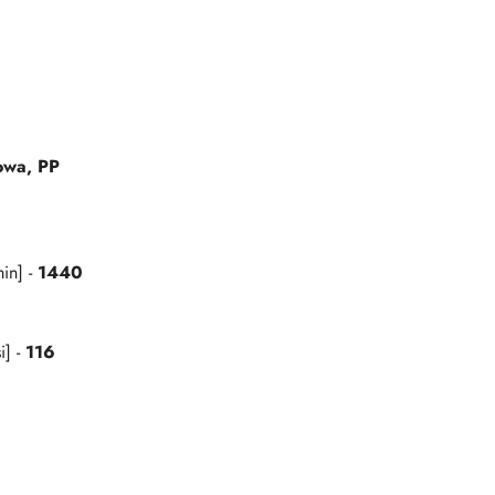
owa,
PP
min] -
1440
i] -
116