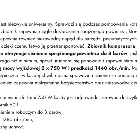
jest niezwykle uniwersalny. Sprawdzi się podczas pompowania koła
biornik zapewnia ciągłe dostarczanie sprężonego powietrza, któr
apewnia również niezawodny napęd dla narzędzi pneumatycznych. 
dzięki czemu łatwo ją przetransportować.
Zbiornik kompresora
e utrzymuje ciśnienie sprężonego powietrza do 8 barów
. Je
ego niż minimum, sprzęt uruchomi się ponownie i zapewni stabilne
wą mocy wyjściowej 2 x 750 W i prędkości 1440 obr./min.
Mod
bezpieczna - w każdej chwili można sprawdzić ciśnienie za pomo
ążeniem zapewnia maksymalne bezpieczeństwo oraz niezawodne ciś
ocnymi silnikami 750 W każdy jest odpowiedni zarówno do użytku
rnik 50 l,
śnieniem roboczym do 8 barów,
i 1380 obr./min,
czny uchwyt.