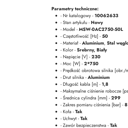
Parametry techniczne:
- Nr katalogowy -
10062633
- Stan artykułu -
Nowy
- Model -
MSW-0AC2750-50L
- Częstotliwość [Hz] -
50
- Materiał -
Aluminium
,
Stal węgl
- Kolor -
Srebrny,
Biały
- Napięcie [V] -
230
- Moc [W] -
2*750
- Prędkość obrotowa silnika [obr./
- Drut silnika -
Aluminium
- Długość kabla [m] -
1,8
- Maksymalne ciśnienie robocze [ps
- Średnica cylindra [mm] -
299
- Zakres pomiaru ciśnienia [bar] -
8
- Koła -
Tak
- Uchwyt -
Tak
- Zawór bezpieczenstwa -
Tak