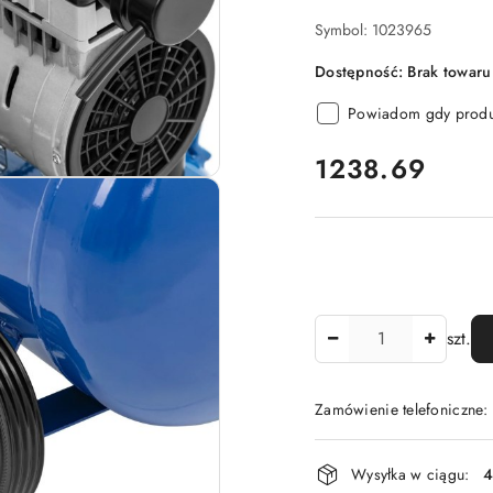
Symbol:
1023965
Dostępność:
Brak towaru
Powiadom gdy produk
cena:
1238.69
Ilość
szt.
Zamówienie telefoniczne
Dostępność
Wysyłka w ciągu:
4
i