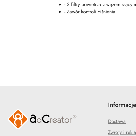
- 2 filtry powietrza z wężem ssącym
- Zawór kontroli ciśnienia
Pomiń karuzelę produktów
Informacj
Dostawa
Zwroty i rekl