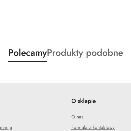
Produkty
Produkty
Polecamy
Produkty podobne
o
o
statusie:
statusie:
e
O sklepie
O nas
amacje
Formularz kontaktowy