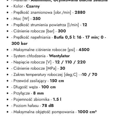
- Kolor -
Czarny
- Prędkość znamionowa [obr./min] -
2880
- Moc [W] -
350
- Prędkość strumienia powietrza [l/min] -
12
- Ciśnienie robocze [bar] -
300
- Prędkość napełniania -
Butla 0,5 l: 16 - 17 min; 0 -
300 bar
- Maksymalne ciśnienie robocze [psi] -
4500
- System chłodzenia -
Wentylator
- Napięcie robocze [V] -
12 / 110 / 220
- Ciśnienie robocze [MPa] -
30
- Zakres temperatury roboczej [deg;C] -
-10 / 70
- Przewód zasilający -
150 cm
- Długość węża -
100 cm
- Przyłącze -
8 mm
- Pojemność zbiornika -
1.5 l
- Poziom hałasu -
78 dB
- Maksymalna objętość pompowania -
1000 cm³