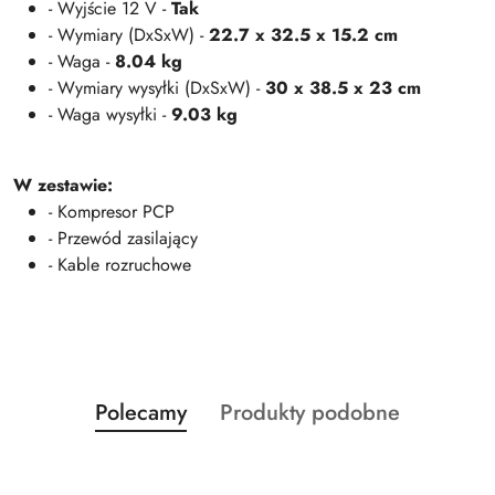
- Wyjście 12 V -
Tak
- Wymiary (DxSxW) -
22.7 x 32.5 x 15.2 cm
- Waga -
8.04 kg
- Wymiary wysyłki (DxSxW) -
30 x 38.5 x 23 cm
- Waga wysyłki -
9.03 kg
W zestawie:
- Kompresor PCP
- Przewód zasilający
- Kable rozruchowe
Produkty
Produkty
Polecamy
Produkty podobne
Pomiń karuzelę produktów
o
o
statusie:
statusie: