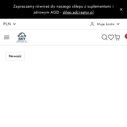
Przejdź do treści głównej
Przejdź do wyszukiwarki
Przejdź do moje konto
Przejdź do menu głównego
Przejdź do opisu produktu
Przejdź do stopki
Zapraszamy również do naszego sklepu z suplementami i
zdrowym AGD -
sklep.adcreator.pl
PLN
Moje konto
Nowość