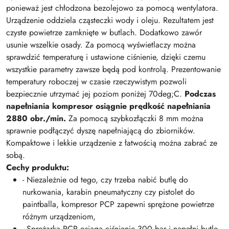
ponieważ jest chłodzona bezolejowo za pomocą wentylatora.
Urządzenie oddziela cząsteczki wody i oleju. Rezultatem jest
czyste powietrze zamknięte w butlach. Dodatkowo zawór
usunie wszelkie osady. Za pomocą wyświetlaczy można
sprawdzić temperaturę i ustawione ciśnienie, dzięki czemu
wszystkie parametry zawsze będą pod kontrolą. Prezentowanie
temperatury roboczej w czasie rzeczywistym pozwoli
bezpiecznie utrzymać jej poziom poniżej 70deg;C.
Podczas
napełniania kompresor osiągnie prędkość napełniania
2880 obr./min.
Za pomocą szybkozłączki 8 mm można
sprawnie podłączyć dyszę napełniającą do zbiorników.
Kompaktowe i lekkie urządzenie z łatwością można zabrać ze
sobą.
Cechy produktu:
- Niezależnie od tego, czy trzeba nabić butlę do
nurkowania, karabin pneumatyczny czy pistolet do
paintballa, kompresor PCP zapewni sprężone powietrze
różnym urządzeniom,
- Sprężarka PCP osiąga ciśnienie 300 bar i napełni butlę