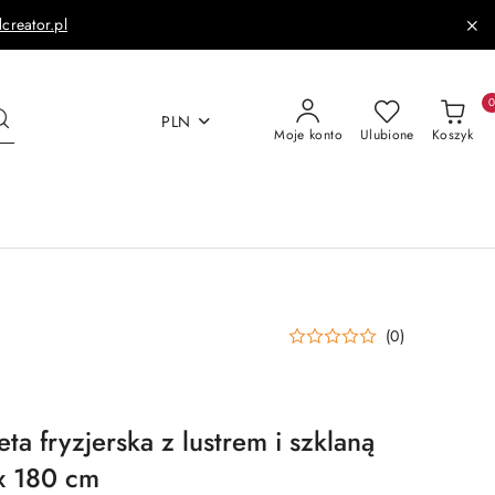
dcreator.pl
PLN
Moje konto
Ulubione
Koszyk
(0)
ta fryzjerska z lustrem i szklaną
x 180 cm