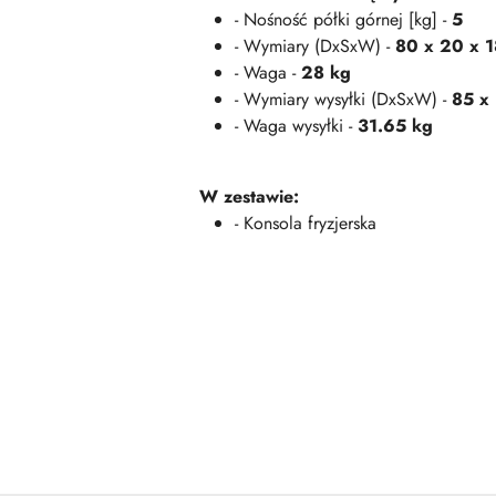
- Nośność półki górnej [kg] -
5
- Wymiary (DxSxW) -
80 x 20 x 
- Waga -
28 kg
- Wymiary wysyłki (DxSxW) -
85 x
- Waga wysyłki -
31.65 kg
W zestawie:
- Konsola fryzjerska
Pomiń karuzelę produktów