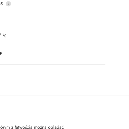
45
2 kg
DF
tórym z łatwością można oglądać