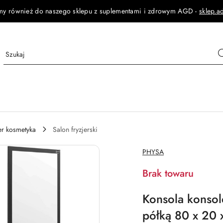
my również do naszego sklepu z suplementami i zdrowym AGD -
sklep.a
jer kosmetyka
Salon fryzjerski
NAZWA
PHYSA
PRODUCENTA:
Brak towaru
Konsola konsole
półką 80 x 20 