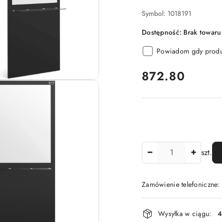
Symbol:
1018191
Dostępność:
Brak towaru
Powiadom gdy produk
cena:
872.80
Ilość
szt.
Zamówienie telefoniczne
Dostępność
Wysyłka w ciągu:
4
i