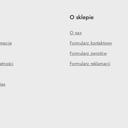
e
O sklepie
O nas
amacje
Formularz kontaktowy
Formularz zwrotów
atności
Formularz reklamacji
ies