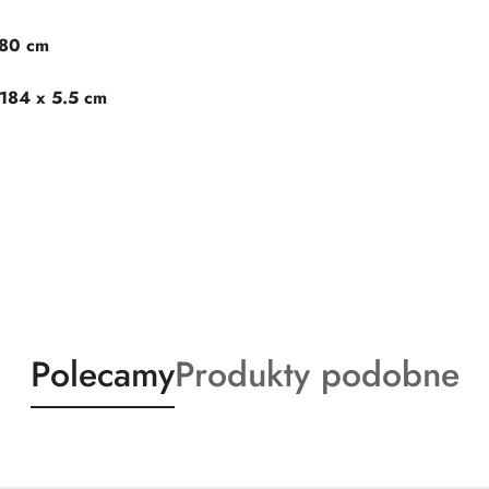
180 cm
 184 x 5.5 cm
Produkty
Produkty
Polecamy
Produkty podobne
o
o
statusie:
statusie: