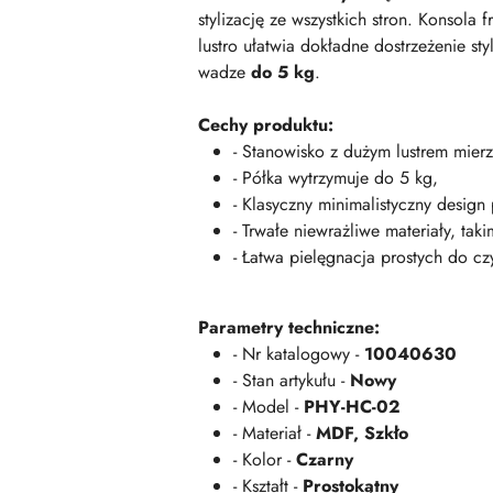
stylizację ze wszystkich stron. Konsola 
lustro ułatwia dokładne dostrzeżenie st
wadze
do 5 kg
.
Cechy produktu:
- Stanowisko z dużym lustrem mier
- Półka wytrzymuje do 5 kg,
- Klasyczny minimalistyczny design
- Trwałe niewrażliwe materiały, taki
- Łatwa pielęgnacja prostych do cz
Parametry techniczne:
- Nr katalogowy -
10040630
- Stan artykułu -
Nowy
- Model -
PHY-HC-02
- Materiał -
MDF, Szkło
- Kolor -
Czarny
- Kształt -
Prostokątny