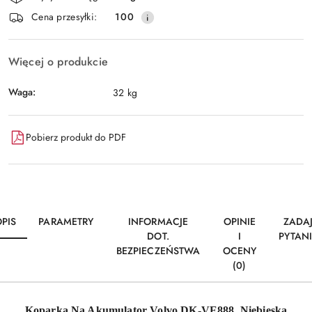
i
Wyślij
Cena przesyłki:
100
dostawa
Więcej o produkcie
Waga:
32 kg
Pobierz produkt do PDF
PIS
PARAMETRY
INFORMACJE
OPINIE
ZADA
DOT.
I
PYTAN
BEZPIECZEŃSTWA
OCENY
(0)
Koparka Na Akumulator Volvo DK-VE888 Niebieska