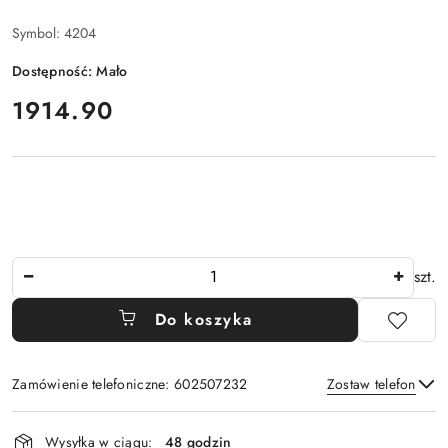
Symbol:
4204
Dostępność:
Mało
cena:
1914.90
Ilość
szt.
Do koszyka
Zamówienie telefoniczne: 602507232
Zostaw telefon
Dostępność
Wysyłka w ciągu:
48 godzin