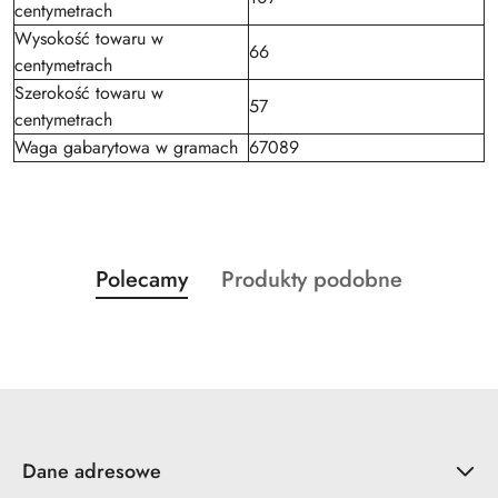
centymetrach
Wysokość towaru w
66
centymetrach
Szerokość towaru w
57
centymetrach
Waga gabarytowa w gramach
67089
Produkty
Produkty
Polecamy
Produkty podobne
Pomiń karuzelę produktów
o
o
statusie:
statusie:
Dane adresowe