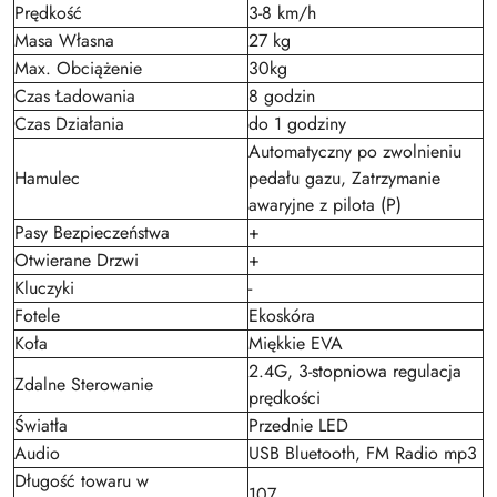
Prędkość
3-8 km/h
Masa Własna
27 kg
Max. Obciążenie
30kg
Czas Ładowania
8 godzin
Czas Działania
do 1 godziny
Automatyczny po zwolnieniu
Hamulec
pedału gazu, Zatrzymanie
awaryjne z pilota (P)
Pasy Bezpieczeństwa
+
Otwierane Drzwi
+
Kluczyki
-
Fotele
Ekoskóra
Koła
Miękkie EVA
2.4G, 3-stopniowa regulacja
Zdalne Sterowanie
prędkości
Światła
Przednie LED
Audio
USB Bluetooth, FM Radio mp3
Długość towaru w
107