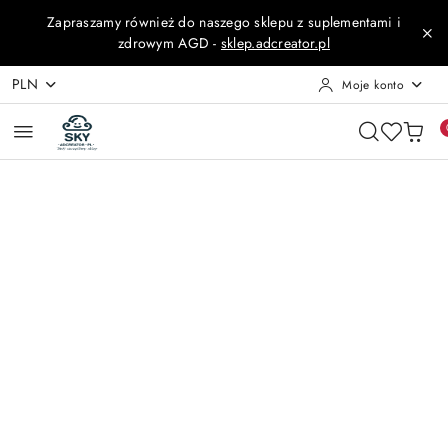
Przejdź do treści głównej
Przejdź do wyszukiwarki
Przejdź do moje konto
Przejdź do menu głównego
Przejdź do opisu produktu
Przejdź do stopki
Zapraszamy również do naszego sklepu z suplementami i
zdrowym AGD -
sklep.adcreator.pl
PLN
Moje konto