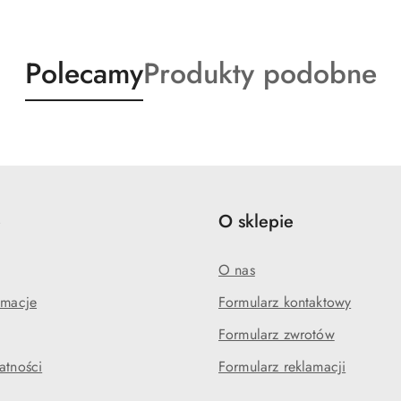
Produkty
Produkty
Polecamy
Produkty podobne
o
o
statusie:
statusie:
e
O sklepie
O nas
amacje
Formularz kontaktowy
Formularz zwrotów
atności
Formularz reklamacji