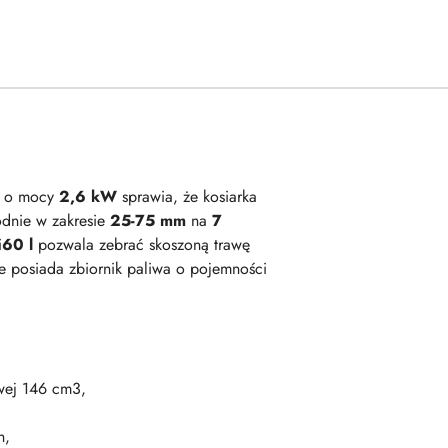
V
o mocy
2,6 kW
sprawia, że kosiarka
godnie w zakresie
25-75 mm
na
7
i
60 l
pozwala zebrać skoszoną trawę
e posiada zbiornik paliwa o pojemności
wej 146 cm3,
h,