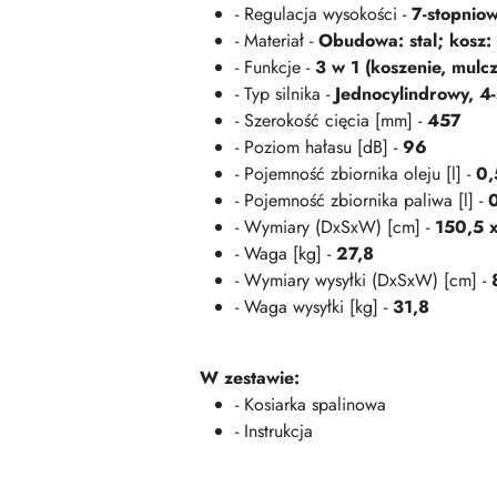
- Regulacja wysokości -
7-stopniow
- Materiał -
Obudowa: stal; kosz: 
- Funkcje -
3 w 1 (koszenie, mulcz
- Typ silnika -
Jednocylindrowy, 
- Szerokość cięcia [mm] -
457
- Poziom hałasu [dB] -
96
- Pojemność zbiornika oleju [l] -
0,
- Pojemność zbiornika paliwa [l] -
- Wymiary (DxSxW) [cm] -
150,5 
- Waga [kg] -
27,8
- Wymiary wysyłki (DxSxW) [cm] -
- Waga wysyłki [kg] -
31,8
W zestawie:
- Kosiarka spalinowa
- Instrukcja