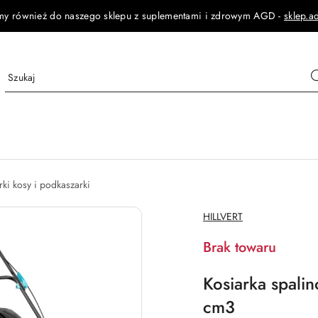
my również do naszego sklepu z suplementami i zdrowym AGD -
sklep.a
rki kosy i podkaszarki
NAZWA
HILLVERT
PRODUCENTA:
Brak towaru
Kosiarka spali
cm3