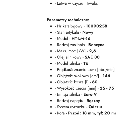
- Łatwa w użyciu i trwała.
Parametry techniczne:
- Nr katalogowy -
10090258
- Stan artykułu -
Nowy
- Model -
HT-LM-46
- Rodzaj zasilania -
Benzyna
- Maks. moc [kW] -
2,6
- Olej silnikowy -
SAE 30
- Model silnika -
T6
- Prędkość znamionowa [obr./min]
- Objętość skokowa [cm³] -
146
- Objętość kosza [l] -
60
- Wysokość cięcia [mm] -
25 - 75
- Emisja silnika -
Euro V
- Rodzaj napędu -
Ręczny
- System rozruchu -
Odrzut
- Koła -
Przód: 18 mm, tył: 20 m