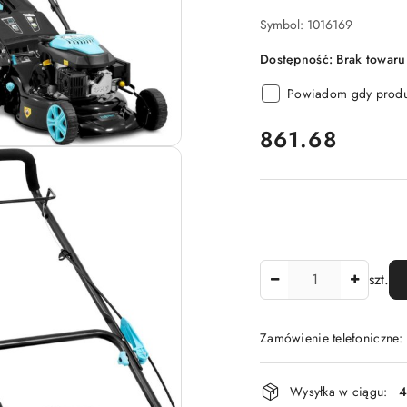
Symbol:
1016169
Dostępność:
Brak towaru
Powiadom gdy produk
cena:
861.68
Ilość
szt.
Zamówienie telefoniczne
Dostępność
Wysyłka w ciągu:
4
i