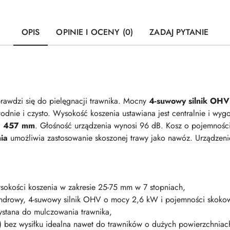
OPIS
OPINIE I OCENY (0)
ZADAJ PYTANIE
rawdzi się do pielęgnacji trawnika. Mocny
4-suwowy silnik OH
wodnie i czysto. Wysokość koszenia ustawiana jest centralnie i wy
i
457 mm
. Głośność urządzenia wynosi 96 dB. Kosz o pojemnośc
ia
umożliwia zastosowanie skoszonej trawy jako nawóz. Urządzeni
ysokości koszenia w zakresie 25-75 mm w 7 stopniach,
indrowy, 4-suwowy silnik OHV o mocy 2,6 kW i pojemności skoko
ystana do mulczowania trawnika,
) bez wysiłku idealna nawet do trawników o dużych powierzchniac