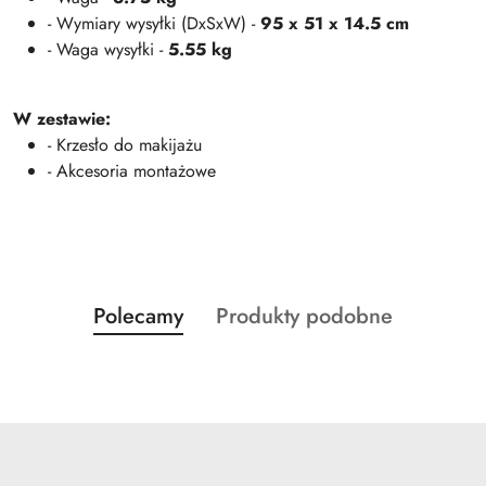
- Wymiary wysyłki (DxSxW) -
95 x 51 x 14.5 cm
- Waga wysyłki -
5.55 kg
W zestawie:
- Krzesło do makijażu
- Akcesoria montażowe
Produkty
Produkty
Polecamy
Produkty podobne
Pomiń karuzelę produktów
o
o
statusie:
statusie: