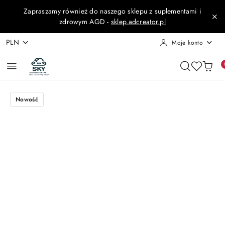
Przejdź do treści głównej
Przejdź do wyszukiwarki
Przejdź do moje konto
Przejdź do menu głównego
Przejdź do opisu produktu
Przejdź do stopki
Zapraszamy również do naszego sklepu z suplementami i
zdrowym AGD -
sklep.adcreator.pl
PLN
Moje konto
Nowość