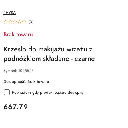
NAZWA
PHYSA
PRODUCENTA:
(0)
Brak towaru
Krzesło do makijażu wizażu z
podnóżkiem składane - czarne
Symbol:
1025543
Dostępność:
Brak towaru
Powiadom gdy produkt będzie dostępny
cena:
667.79