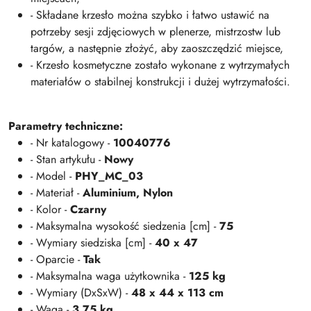
- Składane krzesło można szybko i łatwo ustawić na
potrzeby sesji zdjęciowych w plenerze, mistrzostw lub
targów, a następnie złożyć, aby zaoszczędzić miejsce,
- Krzesło kosmetyczne zostało wykonane z wytrzymałych
materiałów o stabilnej konstrukcji i dużej wytrzymałości.
Parametry techniczne:
- Nr katalogowy -
10040776
- Stan artykułu -
Nowy
- Model -
PHY_MC_03
- Materiał -
Aluminium,
Nylon
- Kolor -
Czarny
- Maksymalna wysokość siedzenia [cm] -
75
- Wymiary siedziska [cm] -
40 x 47
- Oparcie -
Tak
- Maksymalna waga użytkownika -
125 kg
- Wymiary (DxSxW) -
48 x 44 x 113 cm
- Waga -
3.75 kg