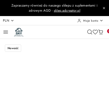
Przejdź do treści głównej
Przejdź do wyszukiwarki
Przejdź do moje konto
Przejdź do menu głównego
Przejdź do opisu produktu
Przejdź do stopki
Zapraszamy również do naszego sklepu z suplementami i
zdrowym AGD -
sklep.adcreator.pl
PLN
Moje konto
Nowość