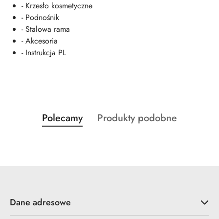
- Krzesło kosmetyczne
- Podnośnik
- Stalowa rama
- Akcesoria
- Instrukcja PL
Produkty
Produkty
Polecamy
Produkty podobne
Pomiń karuzelę produktów
o
o
statusie:
statusie:
Dane adresowe