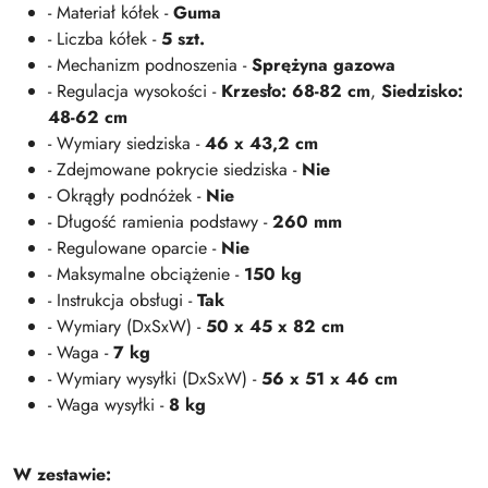
- Materiał kółek -
Guma
- Liczba kółek -
5 szt.
- Mechanizm podnoszenia -
Sprężyna gazowa
- Regulacja wysokości -
Krzesło: 68-82 cm
,
Siedzisko:
48-62 cm
- Wymiary siedziska -
46 x 43,2 cm
- Zdejmowane pokrycie siedziska -
Nie
- Okrągły podnóżek -
Nie
- Długość ramienia podstawy -
260 mm
- Regulowane oparcie -
Nie
- Maksymalne obciążenie -
150 kg
- Instrukcja obsługi -
Tak
- Wymiary (DxSxW) -
50 x 45 x 82 cm
- Waga -
7 kg
- Wymiary wysyłki (DxSxW) -
56 x 51 x 46 cm
- Waga wysyłki -
8 kg
W zestawie: