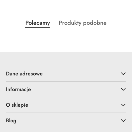
Produkty
Produkty
Polecamy
Produkty podobne
Pomiń karuzelę produktów
o
o
statusie:
statusie:
Dane adresowe
Informacje
O sklepie
Blog