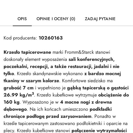
OPIS
OPINIE I OCENY (0)
ZADAJ PYTANIE
Kod producenta:
10260163
Krzesło tapicerowane
marki Fromm&Starck stanowi
doskonały element wyposażenia
sali konferencyjnych,
poczekalni, recepcji, a także restauracji, jadalni i nie
tylko
. Krzesło skandynawskie wykonano
z bardzo mocnej
tkaniny w szarym kolorze
. Komfortowe siedzisko ma
grubość 7 cm
i wypełniono je
gąbką tapicerską o gęstości
3
26.99 kg/m
. Krzesło kubełkowe wytrzymuje
obciążenie do
160 kg
. Wyposażono je w
4 mocne nogi z drewna
dębowego
. Na ich końcach umieszczono
podkładki
chroniące podłogę przed zarysowaniem
. Ponadto w
krześle tapicerowanym zastosowano podłokietniki i oparcie na
plecy. Krzesło kubełkowe stanowi
połączenie wytrzymałości