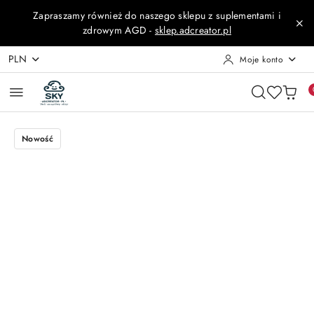
Przejdź do treści głównej
Przejdź do wyszukiwarki
Przejdź do moje konto
Przejdź do menu głównego
Przejdź do opisu produktu
Przejdź do stopki
Zapraszamy również do naszego sklepu z suplementami i
zdrowym AGD -
sklep.adcreator.pl
PLN
Moje konto
Nowość