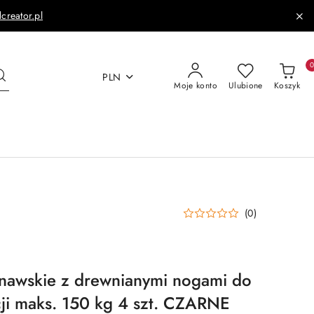
dcreator.pl
PLN
Moje konto
Ulubione
Koszyk
(0)
ynawskie z drewnianymi nogami do
ji maks. 150 kg 4 szt. CZARNE