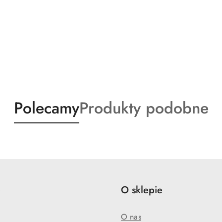
Produkty
Produkty
Polecamy
Produkty podobne
o
o
statusie:
statusie:
e
O sklepie
O nas