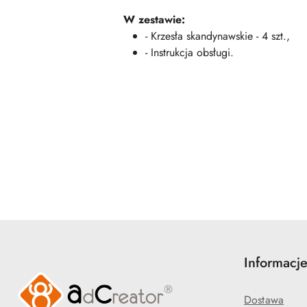
W zestawie:
- Krzesła skandynawskie - 4 szt.,
- Instrukcja obsługi.
Pomiń karuzelę produktów
Informacj
Dostawa