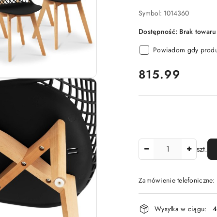
Symbol:
1014360
Dostępność:
Brak towaru
Powiadom gdy produk
cena:
815.99
Ilość
szt.
Zamówienie telefoniczne
Dostępność
Wysyłka w ciągu:
4
i