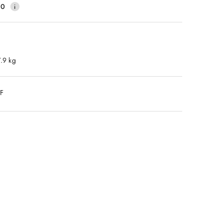
40
7.9 kg
DF