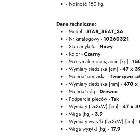
- Nośność 150 kg.
Dane techniczne:
- Model -
STAR_SEAT_36
- Nr katalogowy -
10260321
- Stan artykułu -
Nowy
- Kolor -
Czarny
- Maksymalne obciążenie [kg] -
15
- Wymiary siedziska [cm] -
47 x 3
- Materiał siedziska -
Tworzywo szt
- Wymiary siedziska [mm] -
470 x
- Materiał nóg -
Drewno
- Podparcie pleców -
Tak
- Wymiary (DxSxW) [cm] -
47 x 4
- Waga [kg] -
3.9
- Wymiary wysyłki (DxSxW) [cm] -
- Waga wysyłki [kg] -
17.9