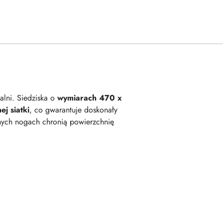
alni. Siedziska o
wymiarach 470 x
j siatki
, co gwarantuje doskonały
nych nogach chronią powierzchnię