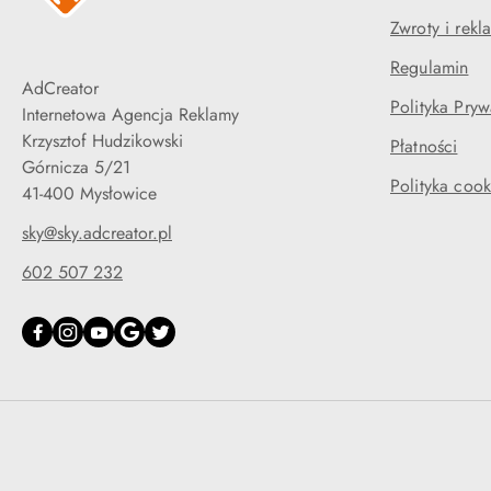
Zwroty i rekl
Regulamin
AdCreator
Polityka Pryw
Internetowa Agencja Reklamy
Krzysztof Hudzikowski
Płatności
Górnicza 5/21
Polityka cook
41-400 Mysłowice
sky@sky.adcreator.pl
602 507 232