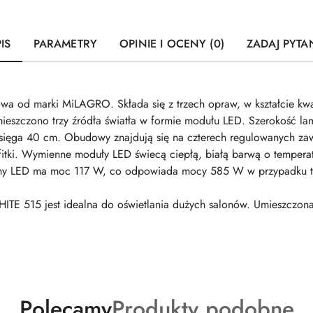
IS
PARAMETRY
OPINIE I OCENY (0)
ZADAJ PYTA
owa od marki MiLAGRO. Składa się z trzech opraw, w kształcie 
ieszczono trzy źródła światła w formie modułu LED. Szerokość la
sięga 40 cm. Obudowy znajdują się na czterech regulowanych zawi
itki. Wymienne moduły LED świecą ciepłą, białą barwą o temperat
dny LED ma moc 117 W, co odpowiada mocy 585 W w przypadku tr
ITE 515 jest idealna do oświetlania dużych salonów. Umieszczon
Produkty
Produkty
Polecamy
Produkty podobne