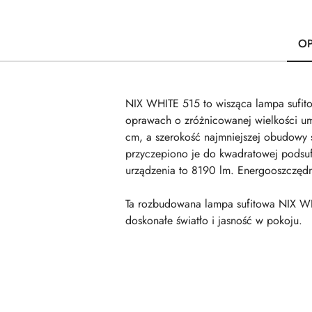
OP
NIX WHITE 515 to wisząca lampa sufit
oprawach o zróżnicowanej wielkości um
cm, a szerokość najmniejszej obudowy 
przyczepiono je do kwadratowej podsuf
urządzenia to 8190 lm. Energooszczę
Ta rozbudowana lampa sufitowa NIX WH
doskonałe światło i jasność w pokoju.
Pomiń karuzelę produktów