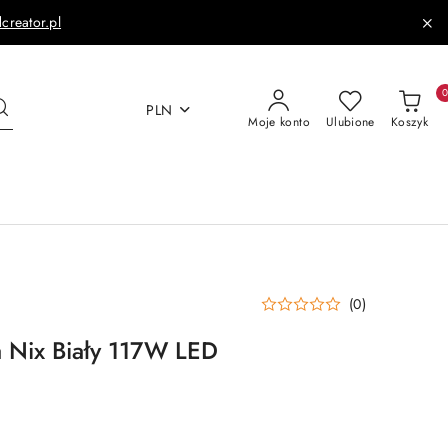
dcreator.pl
PLN
Moje konto
Ulubione
Koszyk
(0)
 Nix Biały 117W LED