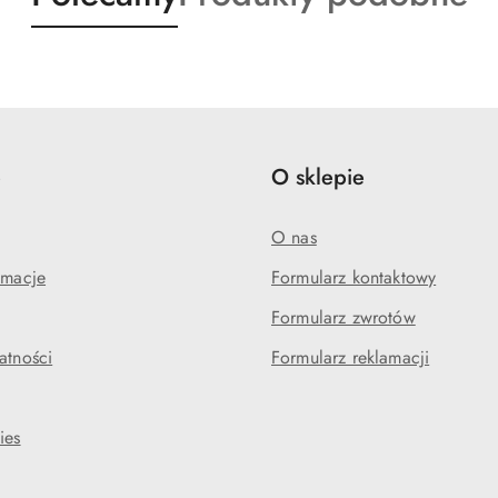
o
o
statusie:
statusie:
e
O sklepie
O nas
amacje
Formularz kontaktowy
Formularz zwrotów
atności
Formularz reklamacji
ies