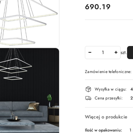
cena:
690.19
Ilość
szt.
Zamówienie telefoniczne
Dostępność
Wysyłka w ciągu:
4
i
Cena przesyłki:
dostawa
Więcej o produkcie
Ilość w opakowaniu:
1 