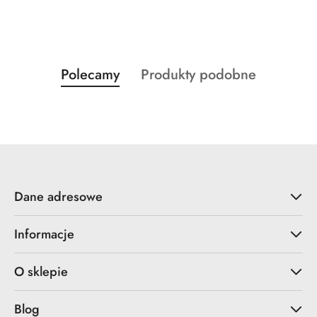
Produkty
Produkty
Polecamy
Produkty podobne
Pomiń karuzelę produktów
o
o
statusie:
statusie:
Dane adresowe
Informacje
O sklepie
Blog