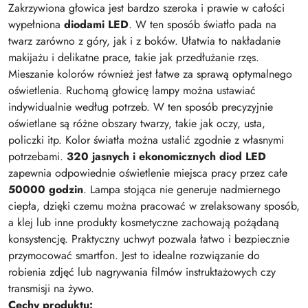
Zakrzywiona głowica jest bardzo szeroka i prawie w całości
wypełniona
diodami LED
. W ten sposób światło pada na
twarz zarówno z góry, jak i z boków. Ułatwia to nakładanie
makijażu i delikatne prace, takie jak przedłużanie rzęs.
Mieszanie kolorów również jest łatwe za sprawą optymalnego
oświetlenia. Ruchomą głowicę lampy można ustawiać
indywidualnie według potrzeb. W ten sposób precyzyjnie
oświetlane są różne obszary twarzy, takie jak oczy, usta,
policzki itp. Kolor światła można ustalić zgodnie z własnymi
potrzebami.
320 jasnych i ekonomicznych diod LED
zapewnia odpowiednie oświetlenie miejsca pracy przez całe
50000 godzin
. Lampa stojąca nie generuje nadmiernego
ciepła, dzięki czemu można pracować w zrelaksowany sposób,
a klej lub inne produkty kosmetyczne zachowają pożądaną
konsystencję. Praktyczny uchwyt pozwala łatwo i bezpiecznie
przymocować smartfon. Jest to idealne rozwiązanie do
robienia zdjęć lub nagrywania filmów instruktażowych czy
transmisji na żywo.
Cechy produktu: