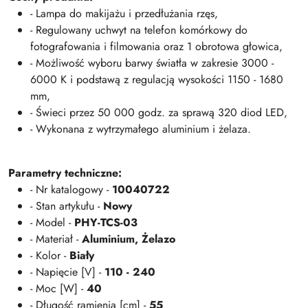
- Lampa do makijażu i przedłużania rzęs,
- Regulowany uchwyt na telefon komórkowy do
fotografowania i filmowania oraz 1 obrotowa głowica,
- Możliwość wyboru barwy światła w zakresie 3000 -
6000 K i podstawą z regulacją wysokości 1150 - 1680
mm,
- Świeci przez 50 000 godz. za sprawą 320 diod LED,
- Wykonana z wytrzymałego aluminium i żelaza.
Parametry techniczne:
- Nr katalogowy -
10040722
- Stan artykułu -
Nowy
- Model -
PHY-TCS-03
- Materiał -
Aluminium, Żelazo
- Kolor -
Biały
- Napięcie [V] -
110 - 240
- Moc [W] -
40
- Długość ramienia [cm] -
55