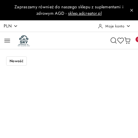
Przejdź do treści głównej
Przejdź do wyszukiwarki
Przejdź do moje konto
Przejdź do menu głównego
Przejdź do opisu produktu
Przejdź do stopki
Zapraszamy również do naszego sklepu z suplementami i
zdrowym AGD -
sklep.adcreator.pl
PLN
Moje konto
Nowość