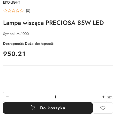
NAZWA
EKO-LIGHT
PRODUCENTA:
(0)
Lampa wisząca PRECIOSA 85W LED
Symbol:
ML1000
Dostępność:
Duża dostępność
cena:
950.21
Ilość
szt.
Do koszyka