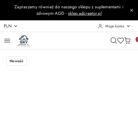
Przejdź do treści głównej
Przejdź do wyszukiwarki
Przejdź do moje konto
Przejdź do menu głównego
Przejdź do opisu produktu
Przejdź do stopki
Zapraszamy również do naszego sklepu z suplementami i
zdrowym AGD -
sklep.adcreator.pl
PLN
Moje konto
Nowość