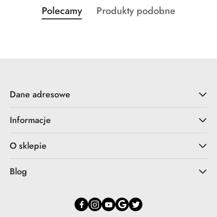
Produkty
Produkty
Polecamy
Produkty podobne
Pomiń karuzelę produktów
o
o
statusie:
statusie:
Dane adresowe
Informacje
O sklepie
Blog