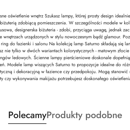
ne oświetlenie wnętrz Szukasz lampy, której prosty design ideal
 biżuterią zdobiącą pomieszczenia. W szczególności modele w kol
ksusowa, designerska biżuteria - zdobi, przyciąga uwagę, jednak z
we wnętrzach urządzonych w stylu nowoczesnym bądź glamour. Poz
ring do łazienki i salonu Na kolekcję lamp Saturno składają się l
z nie tylko w dwóch wariantach kolorystycznych - matowym złocie 
ringów ledowych. Ścienne lampy pierścieniowe doskonale dopełnią 
trzeń. Modele lamp wiszących Saturno to propozycje idealne do ró
ktyczną i dekoracyjną w łazience czy przedpokoju. Mogą stanowić 
ty czy wykonywania makijażu potrzebujesz doskonałego oświetleni
Produkty
Produkty
Polecamy
Produkty podobne
o
o