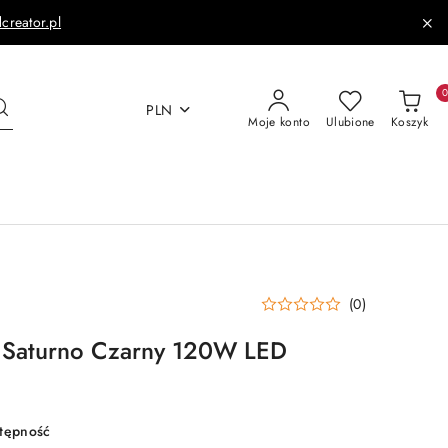
dcreator.pl
PLN
Moje konto
Ulubione
Koszyk
(0)
 Saturno Czarny 120W LED
stępność