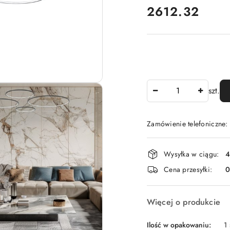
cena:
2612.32
Ilość
szt.
Zamówienie telefoniczne
Dostępność
Wysyłka w ciągu:
4
i
Cena przesyłki:
dostawa
Więcej o produkcie
Ilość w opakowaniu:
1 