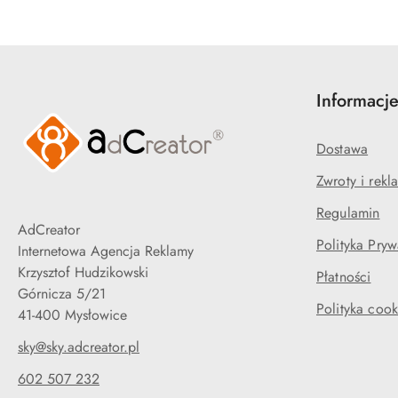
Informacj
Dostawa
Zwroty i rekl
Regulamin
AdCreator
Polityka Pryw
Internetowa Agencja Reklamy
Krzysztof Hudzikowski
Płatności
Górnicza 5/21
Polityka cook
41-400 Mysłowice
sky@sky.adcreator.pl
602 507 232