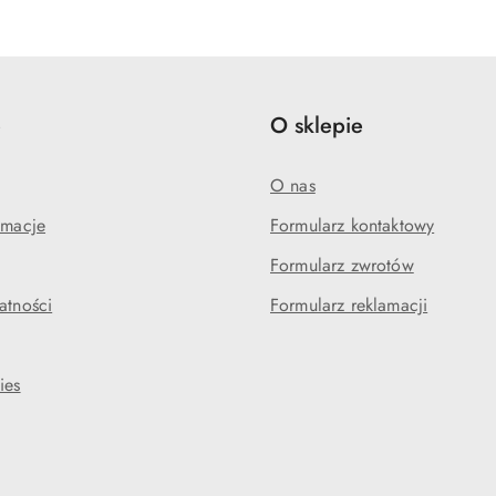
statusie:
statusie:
e
O sklepie
O nas
amacje
Formularz kontaktowy
Formularz zwrotów
atności
Formularz reklamacji
ies