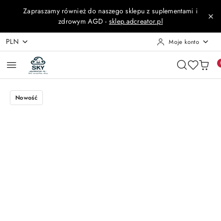
Przejdź do treści głównej
Przejdź do wyszukiwarki
Przejdź do moje konto
Przejdź do menu głównego
Przejdź do opisu produktu
Przejdź do stopki
Zapraszamy również do naszego sklepu z suplementami i
zdrowym AGD -
sklep.adcreator.pl
PLN
Moje konto
Nowość