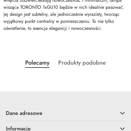
wnętrza odzwierciedlają nowoczesność i minimalizm, lampa
wisząca TORONTO 1xGU10 będzie w nich idealnie pasować.
Jej design jest subtelny, ale jednocześnie wyrazisty, tworząc
wyjątkowy punkt centralny w pomieszczeniu. To nie tylko
oświetlenie, to esencja elegancji i nowoczesności.
Produkty
Produkty
Polecamy
Produkty podobne
Pomiń karuzelę produktów
o
o
statusie:
statusie:
Dane adresowe
Informacje