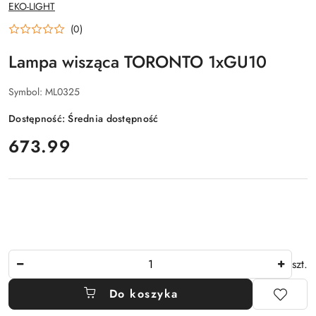
NAZWA
EKO-LIGHT
PRODUCENTA:
(0)
Lampa wisząca TORONTO 1xGU10
Symbol:
ML0325
Dostępność:
Średnia dostępność
cena:
673.99
Ilość
szt.
Do koszyka