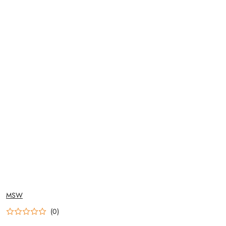
NAZWA
MSW
PRODUCENTA:
(0)