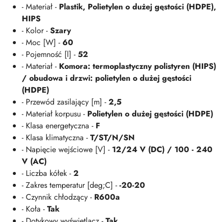
- Materiał -
Plastik, Polietylen o dużej gęstości (HDPE),
HIPS
- Kolor -
Szary
- Moc [W] -
60
- Pojemność [l] -
52
- Materiał -
Komora: termoplastyczny polistyren (HIPS)
/ obudowa i drzwi: polietylen o dużej gęstości
(HDPE)
- Przewód zasilający [m] -
2,5
- Materiał korpusu -
Polietylen o dużej gęstości (HDPE)
- Klasa energetyczna -
F
- Klasa klimatyczna -
T/ST/N/SN
- Napięcie wejściowe [V] -
12/24 V (DC) / 100 - 240
V (AC)
- Liczba kółek -
2
- Zakres temperatur [deg;C] -
-20-20
- Czynnik chłodzący -
R600a
- Koła -
Tak
- Dotykowy wyświetlacz -
Tak