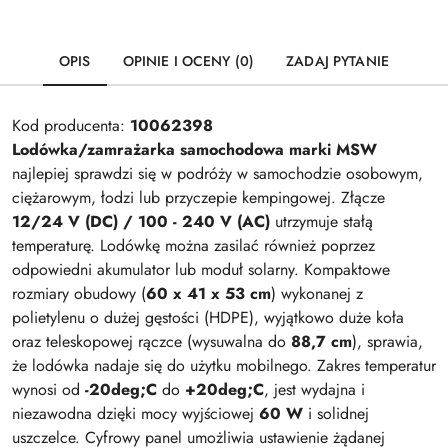
OPIS
OPINIE I OCENY (0)
ZADAJ PYTANIE
Kod producenta:
10062398
Lodówka/zamrażarka samochodowa marki MSW
najlepiej sprawdzi się w podróży w samochodzie osobowym,
ciężarowym, łodzi lub przyczepie kempingowej. Złącze
12/24 V (DC) / 100 - 240 V (AC)
utrzymuje stałą
temperaturę. Lodówkę można zasilać również poprzez
odpowiedni akumulator lub moduł solarny. Kompaktowe
rozmiary obudowy (
60 x 41 x 53 cm
) wykonanej z
polietylenu o dużej gęstości (HDPE), wyjątkowo duże koła
oraz teleskopowej rączce (wysuwalna do
88,7 cm
), sprawia,
że lodówka nadaje się do użytku mobilnego. Zakres temperatur
wynosi od
-20deg;C
do
+20deg;C
, jest wydajna i
niezawodna dzięki mocy wyjściowej
60 W
i solidnej
uszczelce. Cyfrowy panel umożliwia ustawienie żądanej