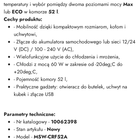
temperatury i wybór pomiędzy dwoma poziomami mocy
Max
lub
ECO
w komorze
52 l
.
Cechy produktu:
- Mobilność dzięki kompaktowym rozmiarom, kołom i
uchwytowi,
- Złącze do akumulatora samochodowego lub sieci 12/24
V (DC) / 100 - 240 V (AC),
- Wielofunkcyjne użycie do chłodzenia i mrożenia,
- Chłodzi z mocą 60 W w zakresie od -20deg;C do
+20deg;C,
- Pojemność komory 52 l,
- Praktyczne gadżety: otwieracz do butelek, uchwyt na
kubek i złącze USB
Parametry techniczne:
- Nr katalogowy -
10062398
- Stan artykułu -
Nowy
- Model -
MSW-CRF52A