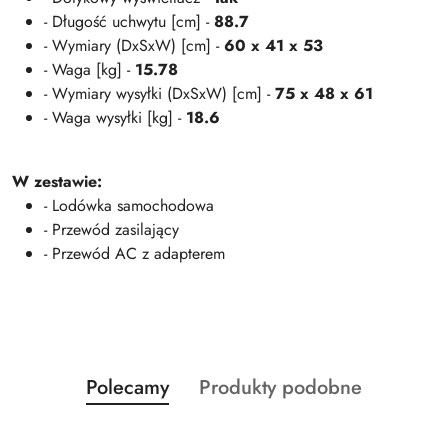
- Długość uchwytu [cm] -
88.7
- Wymiary (DxSxW) [cm] -
60 x 41 x 53
- Waga [kg] -
15.78
- Wymiary wysyłki (DxSxW) [cm] -
75 x 48 x 61
- Waga wysyłki [kg] -
18.6
W zestawie:
- Lodówka samochodowa
- Przewód zasilający
- Przewód AC z adapterem
Produkty
Produkty
Polecamy
Produkty podobne
Pomiń karuzelę produktów
o
o
statusie:
statusie: