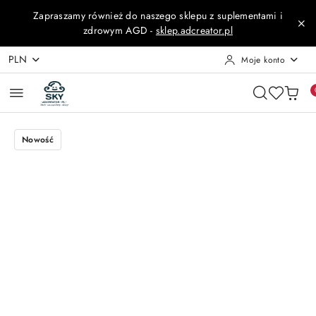
Przejdź do treści głównej
Przejdź do wyszukiwarki
Przejdź do moje konto
Przejdź do menu głównego
Przejdź do opisu produktu
Przejdź do stopki
Zapraszamy również do naszego sklepu z suplementami i
zdrowym AGD -
sklep.adcreator.pl
PLN
Moje konto
Nowość