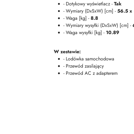
- Dotykowy wyświetlacz -
Tak
- Wymiary (DxSxW) [cm] -
56.5 x
- Waga [kg] -
8.8
- Wymiary wysyłki (DxSxW) [cm] -
- Waga wysyłki [kg] -
10.89
W zestawie:
- Lodówka samochodowa
- Przewód zasilający
- Przewód AC z adapterem