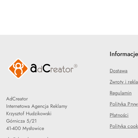
Pomiń karuzelę produktów
Informacj
Dostawa
Zwroty i rekl
Regulamin
AdCreator
Polityka Pryw
Internetowa Agencja Reklamy
Krzysztof Hudzikowski
Płatności
Górnicza 5/21
Polityka cook
41-400 Mysłowice