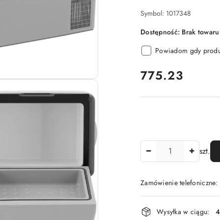
Symbol:
1017348
Dostępność:
Brak towaru
Powiadom gdy produk
cena:
775.23
Ilość
szt.
Zamówienie telefoniczne
Dostępność
Wysyłka w ciągu:
4
i