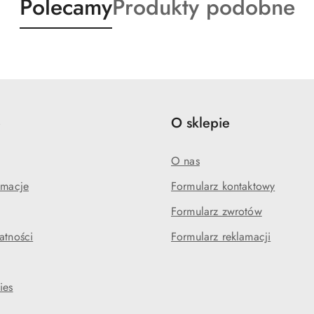
Produkty
Produkty
Polecamy
Produkty podobne
o
o
statusie:
statusie:
e
O sklepie
O nas
amacje
Formularz kontaktowy
Formularz zwrotów
atności
Formularz reklamacji
ies