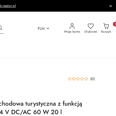
dcreator.pl
PLN
Moje konto
Ulubione
Koszyk
(0)
hodowa turystyczna z funkcją
24 V DC/AC 60 W 20 l