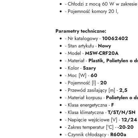
- Chłodzi z mocą 60 W w zakresie
- Pojemność komory 20 l,
Parametry techniczne:
- Nr katalogowy -
10062402
- Stan artykułu -
Nowy
- Model -
MSW-CRF20A
- Materiał -
Plastik, Polietylen o
- Kolor -
Szary
- Moc [W] -
60
- Pojemność [l] -
20
- Przewód zasilający [m] -
2,5
- Materiał korpusu -
Polietylen o 
- Klasa energetyczna -
F
- Klasa klimatyczna -
T/ST/N/SN
- Napięcie wejściowe [V] -
12/24 
- Zakres temperatur [°C] -
-20-20
- Czynnik chłodzący -
R600a