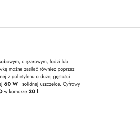
sobowym, ciężarowym, łodzi lub
ówkę można zasilać również poprzez
nej z polietylenu o dużej gęstości
ej
60 W
i solidnej uszczelce. Cyfrowy
O
w komorze
20 l
.