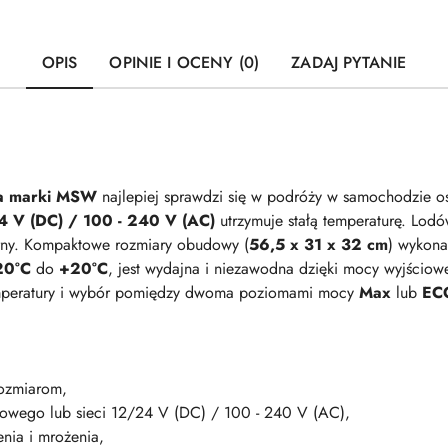
OPIS
OPINIE I OCENY (0)
ZADAJ PYTANIE
a marki MSW
najlepiej sprawdzi się w podróży w samochodzie o
 V (DC) / 100 - 240 V (AC)
utrzymuje stałą temperaturę. Lod
rny. Kompaktowe rozmiary obudowy (
56,5 x 31 x 32 cm
) wykona
20°C
do
+20°C
, jest wydajna i niezawodna dzięki mocy wyjściow
temperatury i wybór pomiędzy dwoma poziomami mocy
Max
lub
EC
rozmiarom,
owego lub sieci 12/24 V (DC) / 100 - 240 V (AC),
nia i mrożenia,