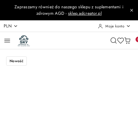
Przejdź do treści głównej
Przejdź do wyszukiwarki
Przejdź do moje konto
Przejdź do menu głównego
Przejdź do opisu produktu
Przejdź do stopki
Zapraszamy również do naszego sklepu z suplementami i
zdrowym AGD -
sklep.adcreator.pl
PLN
Moje konto
Nowość