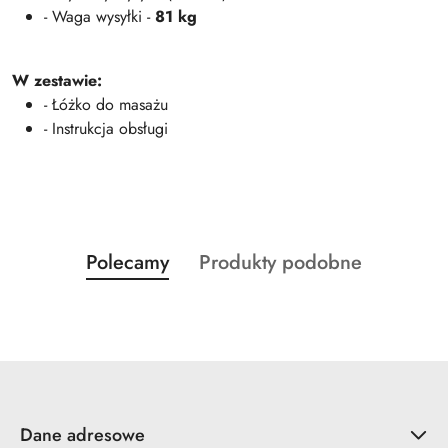
- Waga wysyłki -
81 kg
W zestawie:
- Łóżko do masażu
- Instrukcja obsługi
Produkty
Produkty
Polecamy
Produkty podobne
Pomiń karuzelę produktów
o
o
statusie:
statusie:
Dane adresowe