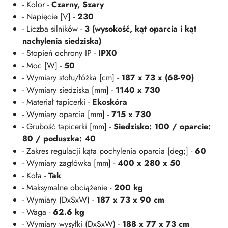
- Kolor -
Czarny, Szary
- Napięcie [V] -
230
- Liczba silników -
3 (wysokość, kąt oparcia i kąt
nachylenia siedziska)
- Stopień ochrony IP -
IPX0
- Moc [W] -
50
- Wymiary stołu/łóżka [cm] -
187 x 73 x (68-90)
- Wymiary siedziska [mm] -
1140 x 730
- Materiał tapicerki -
Ekoskóra
- Wymiary oparcia [mm] -
715 x 730
- Grubość tapicerki [mm] -
Siedzisko: 100 / oparcie:
80 / poduszka: 40
- Zakres regulacji kąta pochylenia oparcia [deg;] -
60
- Wymiary zagłówka [mm] -
400 x 280 x 50
- Koła -
Tak
- Maksymalne obciążenie -
200 kg
- Wymiary (DxSxW) -
187 x 73 x 90 cm
- Waga -
62.6 kg
- Wymiary wysyłki (DxSxW) -
188 x 77 x 73 cm