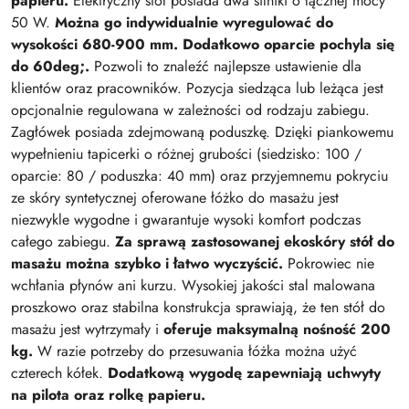
papieru.
Elektryczny stół posiada dwa silniki o łącznej mocy
50 W.
Można go indywidualnie wyregulować do
wysokości 680-900 mm. Dodatkowo oparcie pochyla się
do 60deg;.
Pozwoli to znaleźć najlepsze ustawienie dla
klientów oraz pracowników. Pozycja siedząca lub leżąca jest
opcjonalnie regulowana w zależności od rodzaju zabiegu.
Zagłówek posiada zdejmowaną poduszkę. Dzięki piankowemu
wypełnieniu tapicerki o różnej grubości (siedzisko: 100 /
oparcie: 80 / poduszka: 40 mm) oraz przyjemnemu pokryciu
ze skóry syntetycznej oferowane łóżko do masażu jest
niezwykle wygodne i gwarantuje wysoki komfort podczas
całego zabiegu.
Za sprawą zastosowanej ekoskóry stół do
masażu można szybko i łatwo wyczyścić.
Pokrowiec nie
wchłania płynów ani kurzu. Wysokiej jakości stal malowana
proszkowo oraz stabilna konstrukcja sprawiają, że ten stół do
masażu jest wytrzymały i
oferuje maksymalną nośność 200
kg.
W razie potrzeby do przesuwania łóżka można użyć
czterech kółek.
Dodatkową wygodę zapewniają uchwyty
na pilota oraz rolkę papieru.