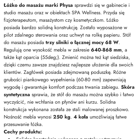
Łóżko do masażu marki Physa
sprawdzi się w gabinecie i
studio masażu oraz w obiektach SPA Wellness. Przyda się
fizjoterapeutom, masażystom czy kosmetyczkom. Łóżko
posiada bardzo solidną konstrukcję. Zostało wyposażone w
pilot zdalnego sterowania oraz uchwyt na rolkę papieru. Stół
do masażu posiada
trzy silniki o łącznej mocy 68 W
.
Regulują one wysokość mebla w zakresie
640-868 mm
, a
także kąt oparcia (55deg;). Zmienić można też kąt siedziska,
dzięki czemu zawsze znajdziesz najlepsze ułożenie dla swoich
klientów. Zagłówek posiada zdejmowaną poduszkę. Różne
grubości piankowego wypełnienia (60-80 mm) zapewniają
wygodę i gwarantuje komfort podczas trwania zabiegu.
Skóra
syntetyczna
sprawia, że stół do masażu można szybko i łatwo
wyczyścić, nie wchłania on płynów ani kurzu. Solidna
konstrukcja wykonana została ze stali malowanej proszkowo.
Nośność mebla wynosi
250 kg
.
4 koła
umożliwiają łatwe
przesuwanie łóżka.
Cechy produktu: