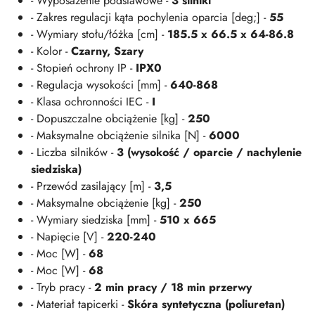
- Wyposażenie podstawowe -
3 silniki
- Zakres regulacji kąta pochylenia oparcia [deg;] -
55
- Wymiary stołu/łóżka [cm] -
185.5 x 66.5 x 64-86.8
- Kolor -
Czarny, Szary
- Stopień ochrony IP -
IPX0
- Regulacja wysokości [mm] -
640-868
- Klasa ochronności IEC -
I
- Dopuszczalne obciążenie [kg] -
250
- Maksymalne obciążenie silnika [N] -
6000
- Liczba silników -
3 (wysokość / oparcie / nachylenie
siedziska)
- Przewód zasilający [m] -
3,5
- Maksymalne obciążenie [kg] -
250
- Wymiary siedziska [mm] -
510 x 665
- Napięcie [V] -
220-240
- Moc [W] -
68
- Moc [W] -
68
- Tryb pracy -
2 min pracy / 18 min przerwy
- Materiał tapicerki -
Skóra syntetyczna (poliuretan)