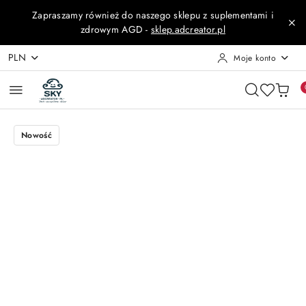
Przejdź do treści głównej
Przejdź do wyszukiwarki
Przejdź do moje konto
Przejdź do menu głównego
Przejdź do opisu produktu
Przejdź do stopki
Zapraszamy również do naszego sklepu z suplementami i
zdrowym AGD -
sklep.adcreator.pl
PLN
Moje konto
Nowość