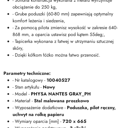
- Solidna konstrukcja wykonana z metalu wytrzymuje
obciążenie do 250 kg,
- Grube poduszki (60-80 mm) zapewniają optymalny
komfort leżenia i siedzenia,
- Za pomocą pilota zmienisz wysokość w zakresie 640-
868 mm, a oparcia ustawisz pod kątem 55deg;,
- Tapicerka wykonana z łatwej w utrzymaniu sztucznej
skóry,
- Dzięki kółkom łóżko można łatwo przenosić.
Parametry techniczne:
- Nr katalogowy -
10040527
- Stan artykułu -
Nowy
- Model -
PHYSA NANTES GRAY_PH
- Materiał -
Stal malowana proszkowo
- Wyposażenie dodatkowe -
Poduszka, pilot ręczny,
uchwyt na rolkę papieru
- Wymiary oparcia [mm] -
720 x 665