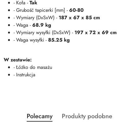
- Koła -
Tak
- Grubość tapicerki [mm] -
60-80
- Wymiary (DxSxW) -
187 x 67 x 85 cm
- Waga -
68.9 kg
- Wymiary wysyłki (DxSxW) -
197 x 72 x 69 cm
- Waga wysyłki -
85.25 kg
W zestawie:
- Łóżko do masażu
- Instrukcja
Produkty
Produkty
Polecamy
Produkty podobne
Pomiń karuzelę produktów
o
o
statusie:
statusie: