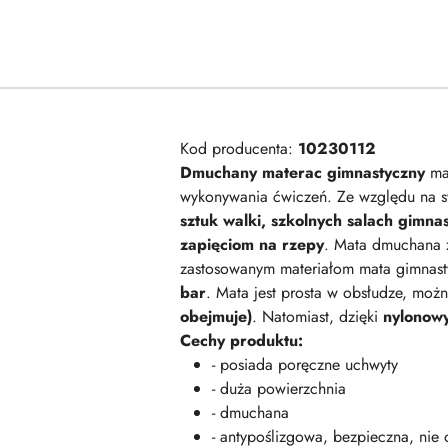
Kod producenta:
10230112
Dmuchany materac gimnastyczny
mar
wykonywania ćwiczeń. Ze względu na s
sztuk walki, szkolnych salach gimn
zapięciom na rzepy
. Mata dmuchana 
zastosowanym materiałom mata gimnast
bar
. Mata jest prosta w obsłudze, moż
obejmuje)
. Natomiast, dzięki
nylonow
Cechy produktu:
- posiada poręczne uchwyty
- duża powierzchnia
- dmuchana
- antypoślizgowa, bezpieczna, nie 