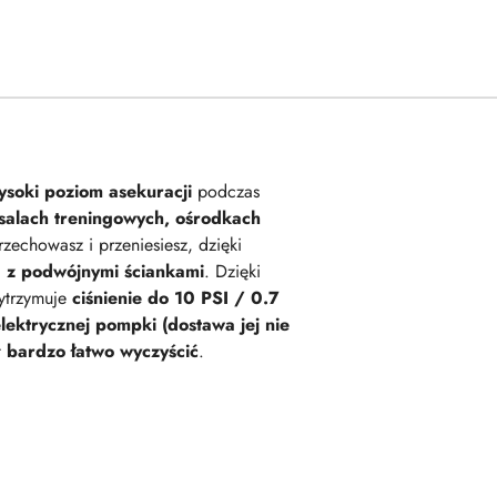
ysoki poziom asekuracji
podczas
, salach treningowych, ośrodkach
rzechowasz i przeniesiesz, dzięki
 z podwójnymi ściankami
. Dzięki
ytrzymuje
ciśnienie do 10 PSI / 0.7
lektrycznej pompki (dostawa jej nie
t
bardzo łatwo wyczyścić
.