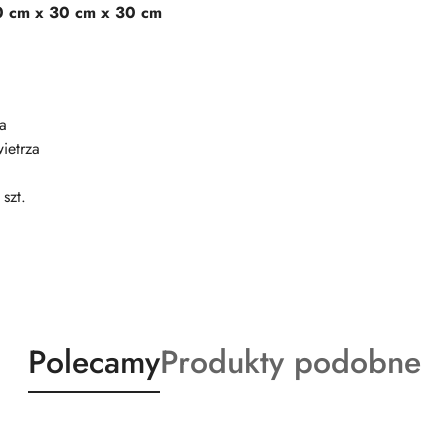
 cm x 30 cm x 30 cm
a
ietrza
szt.
Produkty
Produkty
Polecamy
Produkty podobne
o
o
statusie:
statusie: