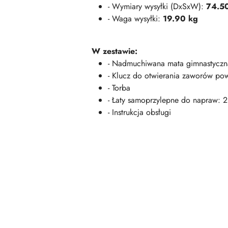
- Wymiary wysyłki (DxSxW):
74.50
- Waga wysyłki:
19.90 kg
W zestawie:
- Nadmuchiwana mata gimnastyczn
- Klucz do otwierania zaworów pow
- Torba
- Łaty samoprzylepne do napraw: 2 
- Instrukcja obsługi
Pomiń karuzelę produktów