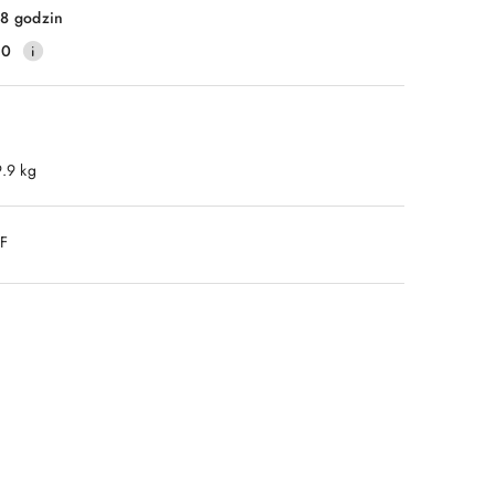
8 godzin
40
9.9 kg
DF