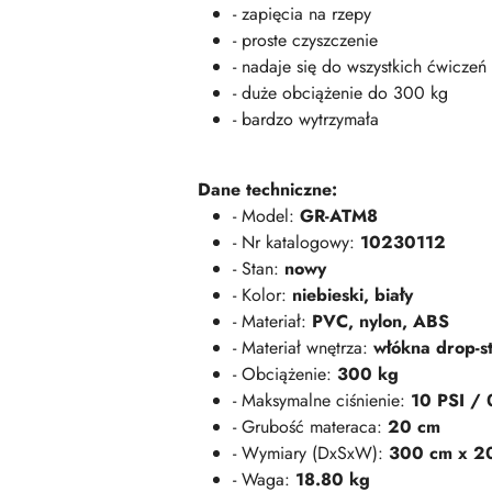
- zapięcia na rzepy
- proste czyszczenie
- nadaje się do wszystkich ćwiczeń
- duże obciążenie do 300 kg
- bardzo wytrzymała
Dane techniczne:
- Model:
GR-ATM8
- Nr katalogowy:
10230112
- Stan:
nowy
- Kolor:
niebieski, biały
- Materiał:
PVC, nylon, ABS
- Materiał wnętrza:
włókna drop-st
- Obciążenie:
300 kg
- Maksymalne ciśnienie:
10 PSI / 
- Grubość materaca:
20 cm
- Wymiary (DxSxW):
300 cm x 2
- Waga:
18.80 kg