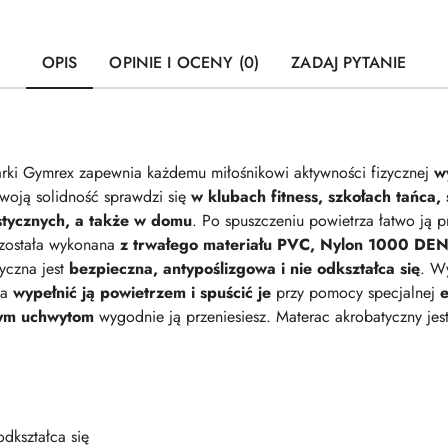
OPIS
OPINIE I OCENY (0)
ZADAJ PYTANIE
ki Gymrex zapewnia każdemu miłośnikowi aktywności fizycznej
w
woją solidność sprawdzi się
w klubach fitness, szkołach tańca
astycznych, a także w domu
. Po spuszczeniu powietrza łatwo ją p
została wykonana
z trwałego materiału PVC, Nylon 1000 DEN
yczna jest
bezpieczna, antypoślizgowa i nie odkształca się
. W
na
wypełnić ją powietrzem i spuścić je
przy pomocy specjalnej
e
ym uchwytom
wygodnie ją przeniesiesz. Materac akrobatyczny jes
odkształca się