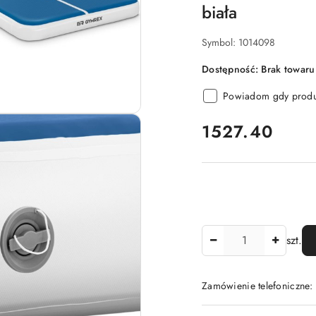
biała
Symbol:
1014098
Dostępność:
Brak towaru
Powiadom gdy produk
cena:
1527.40
Ilość
szt.
Zamówienie telefoniczne
Dostępność