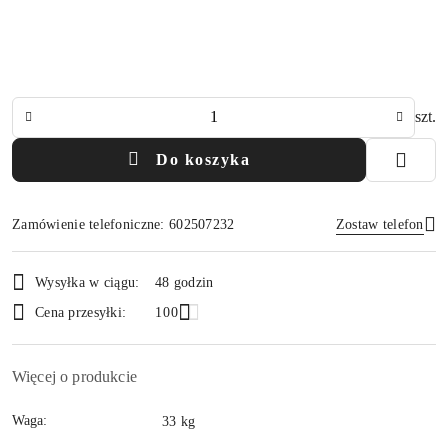
Ilość
szt.
Do koszyka
Zamówienie telefoniczne: 602507232
Zostaw telefon
Dostępność
Wysyłka w ciągu:
48 godzin
i
Wyślij
Cena przesyłki:
100
dostawa
Więcej o produkcie
Waga:
33 kg