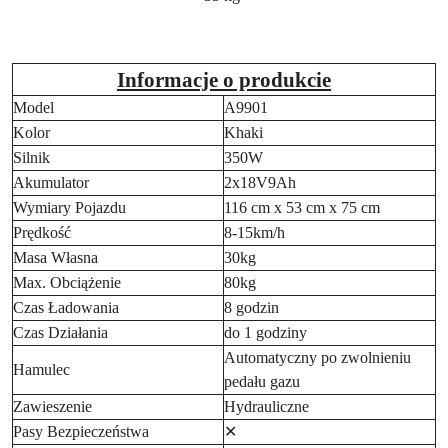
Informacje o produkcie
Model
A9901
Kolor
Khaki
Silnik
350W
Akumulator
2x18V9Ah
Wymiary Pojazdu
116 cm x 53 cm x 75 cm
Prędkość
8-15km/h
Masa Własna
30kg
Max. Obciążenie
80kg
Czas Ładowania
8 godzin
Czas Działania
do 1 godziny
Automatyczny po zwolnieniu
Hamulec
pedału gazu
Zawieszenie
Hydrauliczne
Pasy Bezpieczeństwa
✕