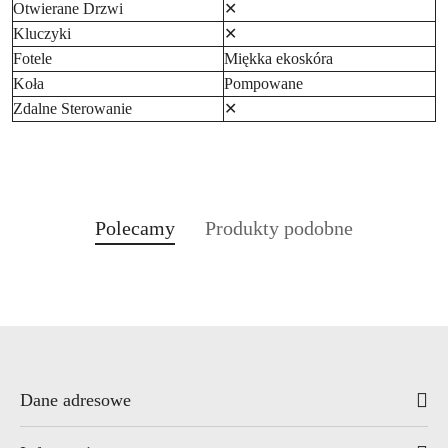
Otwierane Drzwi
✕
Kluczyki
✕
Fotele
Miękka ekoskóra
Koła
Pompowane
Zdalne Sterowanie
✕
Produkty
Produkty
Polecamy
Produkty podobne
Pomiń karuzelę produktów
o
o
statusie:
statusie:
Dane adresowe