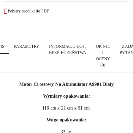
Pobierz produkt do PDF
IS
PARAMETRY
INFORMACJE DOT.
OPINIE
ZADA
BEZPIECZEŃSTWA
I
PYTAN
OCENY
(0)
Motor Crossowy Na Akumulator A9901 Biały
Wymiary opakowania:
116 cm x 21 cm x 61 cm
Waga opakowania:
33 kg