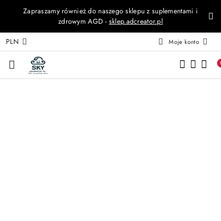
Zapraszamy również do naszego sklepu z suplementami i
Przejdź do treści głównej
Przejdź do wyszukiwarki
Przejdź do moje konto
Przejdź do menu głównego
Przejdź do opisu produktu
Przejdź do stopki
zdrowym AGD -
sklep.adcreator.pl
PLN
Moje konto