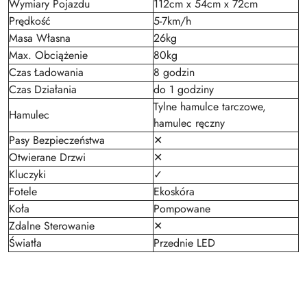
Wymiary Pojazdu
112cm x 54cm x 72cm
Prędkość
5-7km/h
Masa Własna
26kg
Max. Obciążenie
80kg
Czas Ładowania
8 godzin
Czas Działania
do 1 godziny
Tylne hamulce tarczowe,
Hamulec
hamulec ręczny
Pasy Bezpieczeństwa
✕
Otwierane Drzwi
✕
Kluczyki
✓
Fotele
Ekoskóra
Koła
Pompowane
Zdalne Sterowanie
✕
Światła
Przednie LED