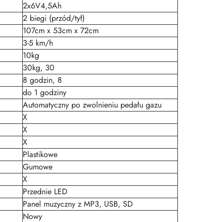
2x6V4,5Ah
2 biegi (przód/tył)
107cm x 53cm x 72cm
3-5 km/h
10kg
30kg, 30
8 godzin, 8
do 1 godziny
Automatyczny po zwolnieniu pedału gazu
X
X
X
Plastikowe
Gumowe
X
Przednie LED
Panel muzyczny z MP3, USB, SD
Nowy