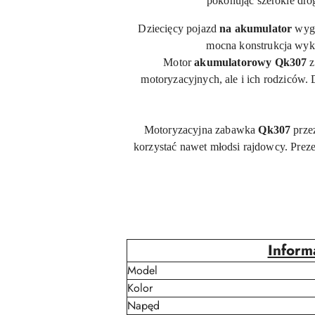
pokonując szerokie dro
Dziecięcy pojazd
na akumulator
wygl
mocna konstrukcja wyk
Motor
akumulatorowy Qk307
z
motoryzacyjnych, ale i ich rodziców
Motoryzacyjna zabawka
Qk307
przez
korzystać nawet młodsi rajdowcy. Prez
Inform
Model
Kolor
Napęd