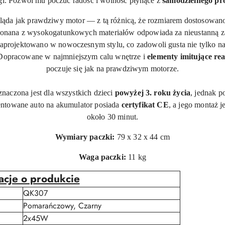
gi. Pozwól mu poczuć radość i wolność płynące z
samodzielnego pr
ąda jak prawdziwy motor — z tą różnicą, że rozmiarem dostosowano g
onana z wysokogatunkowych materiałów odpowiada za nieustanną zab
aprojektowano w nowoczesnym stylu, co zadowoli gusta nie tylko 
. Dopracowane w najmniejszym calu wnętrze i
elementy imitujące rea
poczuje się jak na prawdziwym motorze.
naczona jest dla wszystkich dzieci
powyżej 3. roku życia
, jednak 
entowane auto na akumulator posiada
certyfikat CE
, a jego montaż j
około 30 minut.
Wymiary paczki:
79 x 32 x 44 cm
Waga paczki:
11 kg
acje o produkcie
QK307
Pomarańczowy, Czarny
2x45W