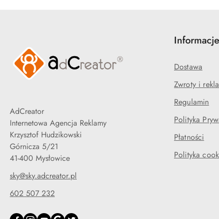
Informacj
Dostawa
Zwroty i rekl
Regulamin
AdCreator
Polityka Pryw
Internetowa Agencja Reklamy
Krzysztof Hudzikowski
Płatności
Górnicza 5/21
Polityka cook
41-400 Mysłowice
sky@sky.adcreator.pl
602 507 232