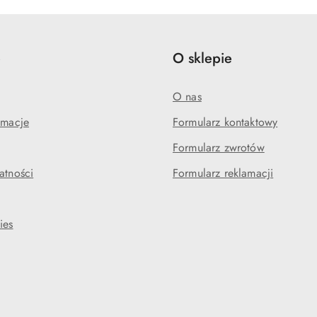
e
O sklepie
O nas
amacje
Formularz kontaktowy
Formularz zwrotów
atności
Formularz reklamacji
ies