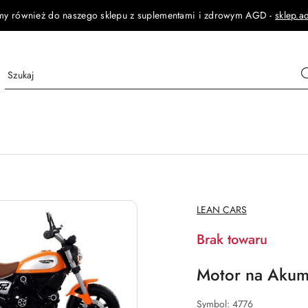
my również do naszego sklepu z suplementami i zdrowym AGD -
sklep.a
NAZWA
LEAN CARS
PRODUCENTA:
Brak towaru
Motor na Aku
Symbol:
4776