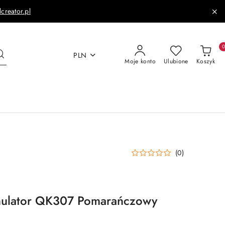
dcreator.pl
PLN
Moje konto
Ulubione
Koszyk
(0)
mulator QK307 Pomarańczowy