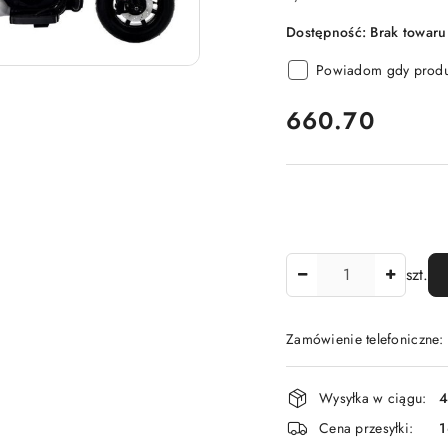
Dostępność:
Brak towaru
Powiadom gdy produk
cena:
660.70
Ilość
szt.
Zamówienie telefoniczne
Dostępność
Wysyłka w ciągu:
4
i
Cena przesyłki:
dostawa