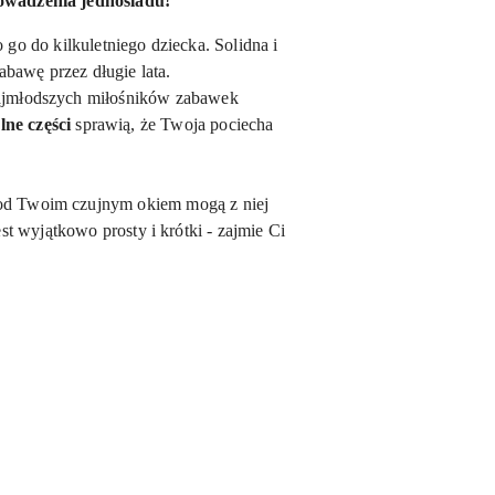
owadzenia jednośladu!
o do kilkuletniego dziecka. Solidna i
awę przez długie lata.
najmłodszych miłośników zabawek
lne części
sprawią, że Twoja pociecha
pod Twoim czujnym okiem mogą z niej
est wyjątkowo prosty i krótki - zajmie Ci