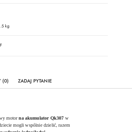
1.5 kg
DF
 (0)
ZADAJ PYTANIE
owy motor
na akumulator Qk307
w
ziecie mogli wspólnie dzielić, razem