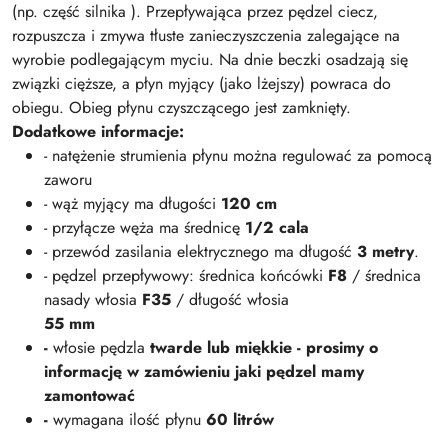
(np. część silnika ). Przepływająca przez pędzel ciecz,
rozpuszcza i zmywa tłuste zanieczyszczenia zalegające na
wyrobie podlegającym myciu. Na dnie beczki osadzają się
związki cięższe, a płyn myjący (jako lżejszy) powraca do
obiegu. Obieg płynu czyszczącego jest zamknięty.
Dodatkowe informacje:
- natężenie strumienia płynu można regulować za pomocą
zaworu
- wąż myjący ma długości
120 cm
- przyłącze węża ma średnicę
1/2 cala
- przewód zasilania elektrycznego ma długość
3 metry
.
- pędzel przepływowy: średnica końcówki
F8
/ średnica
nasady włosia
F35
/ długość włosia
55 mm
-
włosie pędzla
twarde lub miękkie - prosimy o
informację w zamówieniu jaki pędzel mamy
zamontować
-
wymagana ilość płynu
60 litrów