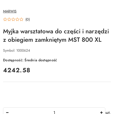
NAZWA
MARWIS
PRODUCENTA:
(0)
Myjka warsztatowa do części i narzędzi
z obiegiem zamkniętym MST 800 XL
Symbol:
1000624
Dostępność:
Średnia dostępność
cena:
4242.58
Ilość
szt.