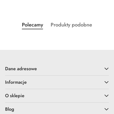
Produkty
Produkty
Polecamy
Produkty podobne
Pomiń karuzelę produktów
o
o
statusie:
statusie:
Dane adresowe
Informacje
O sklepie
Blog