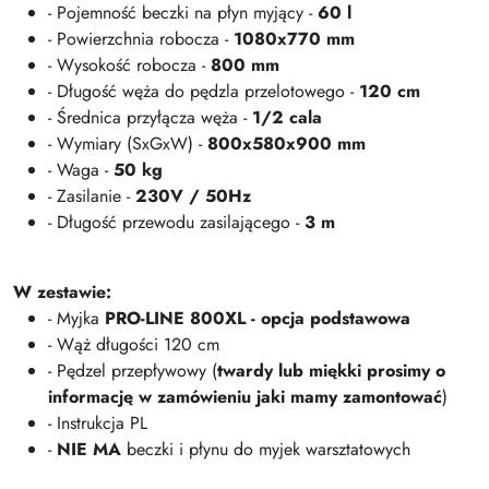
- Pojemność beczki na płyn myjący -
60 l
- Powierzchnia robocza -
1080x770 mm
- Wysokość robocza -
800 mm
- Długość węża do pędzla przelotowego -
120 cm
- Średnica przyłącza węża -
1/2 cala
- Wymiary (SxGxW) -
800x580x900 mm
- Waga -
50 kg
- Zasilanie -
230V / 50Hz
- Długość przewodu zasilającego -
3 m
W zestawie:
- Myjka
PRO-LINE 800XL - opcja podstawowa
- Wąż długości 120 cm
- Pędzel przepływowy (
twardy lub miękki
prosimy o
informację w zamówieniu jaki mamy zamontować
)
- Instrukcja PL
-
NIE MA
beczki i płynu do myjek warsztatowych