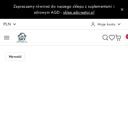
Przejdź do treści głównej
Przejdź do wyszukiwarki
Przejdź do moje konto
Przejdź do menu głównego
Przejdź do opisu produktu
Przejdź do stopki
Zapraszamy również do naszego sklepu z suplementami i
zdrowym AGD -
sklep.adcreator.pl
PLN
Moje konto
Nowość