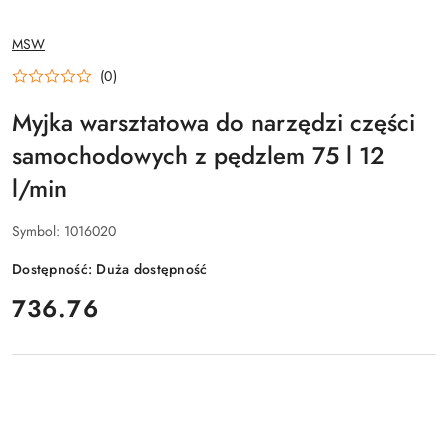
NAZWA
MSW
PRODUCENTA:
(0)
Myjka warsztatowa do narzędzi części
samochodowych z pędzlem 75 l 12
l/min
Symbol:
1016020
Dostępność:
Duża dostępność
cena:
736.76