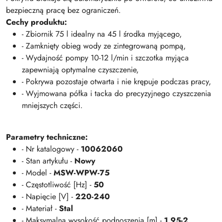
bezpieczną pracę bez ograniczeń.
Cechy produktu:
- Zbiornik 75 l idealny na 45 l środka myjącego,
- Zamknięty obieg wody ze zintegrowaną pompą,
- Wydajność pompy 10-12 l/min i szczotka myjąca
zapewniają optymalne czyszczenie,
- Pokrywa pozostaje otwarta i nie krępuje podczas pracy,
- Wyjmowana półka i tacka do precyzyjnego czyszczenia
mniejszych części.
Parametry techniczne:
- Nr katalogowy -
10062060
- Stan artykułu -
Nowy
- Model -
MSW-WPW-75
- Częstotliwość [Hz] -
50
- Napięcie [V] -
220-240
- Materiał -
Stal
- Maksymalna wysokość podnoszenia [m] -
1,95-2