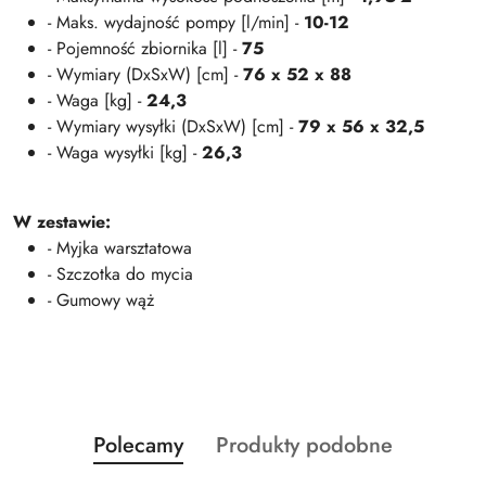
- Maks. wydajność pompy [l/min] -
10-12
- Pojemność zbiornika [l] -
75
- Wymiary (DxSxW) [cm] -
76 x 52 x 88
- Waga [kg] -
24,3
- Wymiary wysyłki (DxSxW) [cm] -
79 x 56 x 32,5
- Waga wysyłki [kg] -
26,3
W zestawie:
- Myjka warsztatowa
- Szczotka do mycia
- Gumowy wąż
Produkty
Produkty
Polecamy
Produkty podobne
Pomiń karuzelę produktów
o
o