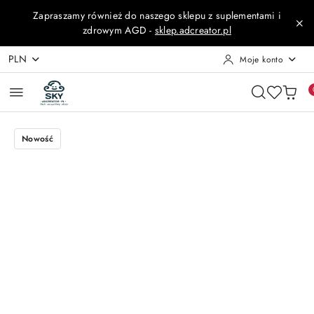
Przejdź do treści głównej
Przejdź do wyszukiwarki
Przejdź do moje konto
Przejdź do menu głównego
Przejdź do opisu produktu
Przejdź do stopki
Zapraszamy również do naszego sklepu z suplementami i
zdrowym AGD -
sklep.adcreator.pl
PLN
Moje konto
Nowość