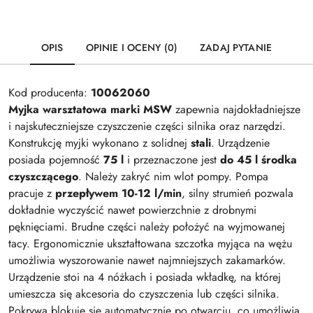
OPIS
OPINIE I OCENY (0)
ZADAJ PYTANIE
Kod producenta:
10062060
Myjka warsztatowa marki MSW
zapewnia najdokładniejsze
i najskuteczniejsze czyszczenie części silnika oraz narzędzi.
Konstrukcję myjki wykonano z solidnej
stali
. Urządzenie
posiada pojemność
75 l
i przeznaczone jest
do 45 l środka
czyszczącego
. Należy zakryć nim wlot pompy. Pompa
pracuje z
przepływem 10-12 l/min
, silny strumień pozwala
dokładnie wyczyścić nawet powierzchnie z drobnymi
pęknięciami. Brudne części należy położyć na wyjmowanej
tacy. Ergonomicznie ukształtowana szczotka myjąca na wężu
umożliwia wyszorowanie nawet najmniejszych zakamarków.
Urządzenie stoi na 4 nóżkach i posiada wkładkę, na której
umieszcza się akcesoria do czyszczenia lub części silnika.
Pokrywa blokuje się automatycznie po otwarciu, co umożliwia