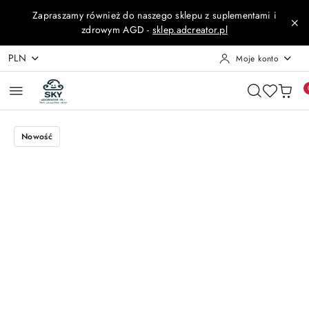
Przejdź do treści głównej
Przejdź do wyszukiwarki
Przejdź do moje konto
Przejdź do menu głównego
Przejdź do opisu produktu
Przejdź do stopki
Zapraszamy również do naszego sklepu z suplementami i
zdrowym AGD -
sklep.adcreator.pl
PLN
Moje konto
Nowość