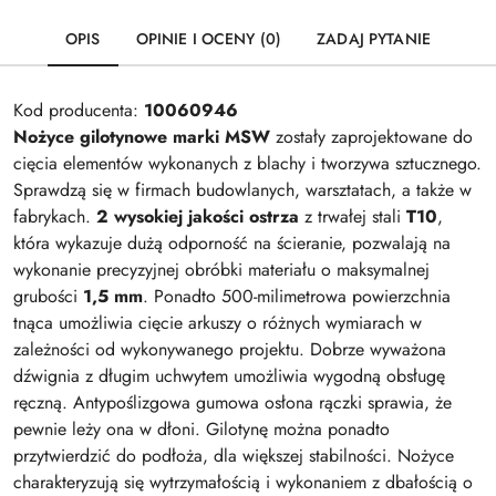
OPIS
OPINIE I OCENY (0)
ZADAJ PYTANIE
Kod producenta:
10060946
Nożyce gilotynowe marki MSW
zostały zaprojektowane do
cięcia elementów wykonanych z blachy i tworzywa sztucznego.
Sprawdzą się w firmach budowlanych, warsztatach, a także w
fabrykach.
2 wysokiej jakości ostrza
z trwałej stali
T10
,
która wykazuje dużą odporność na ścieranie, pozwalają na
wykonanie precyzyjnej obróbki materiału o maksymalnej
grubości
1,5 mm
. Ponadto 500-milimetrowa powierzchnia
tnąca umożliwia cięcie arkuszy o różnych wymiarach w
zależności od wykonywanego projektu. Dobrze wyważona
dźwignia z długim uchwytem umożliwia wygodną obsługę
ręczną. Antypoślizgowa gumowa osłona rączki sprawia, że
pewnie leży ona w dłoni. Gilotynę można ponadto
przytwierdzić do podłoża, dla większej stabilności. Nożyce
charakteryzują się wytrzymałością i wykonaniem z dbałością o