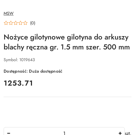
NAZWA
MSW
PRODUCENTA:
(0)
Nożyce gilotynowe gilotyna do arkuszy
blachy ręczna gr. 1.5 mm szer. 500 mm
Symbol:
1019643
Dostępność:
Duża dostępność
cena:
1253.71
Ilość
szt.