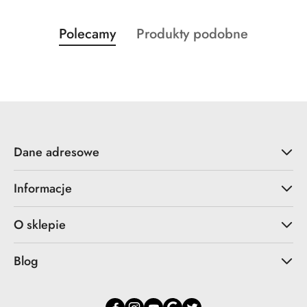
Produkty
Produkty
Polecamy
Produkty podobne
Pomiń karuzelę produktów
o
o
statusie:
statusie:
Dane adresowe
Informacje
O sklepie
Blog