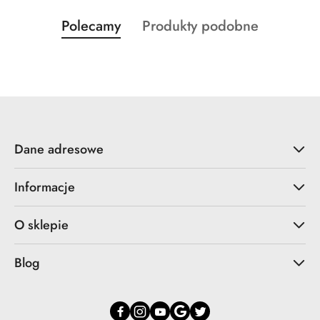
Produkty
Produkty
Polecamy
Produkty podobne
Pomiń karuzelę produktów
o
o
statusie:
statusie:
Dane adresowe
Informacje
O sklepie
Blog