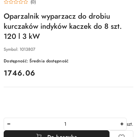
(0)
Oparzalnik wyparzacz do drobiu
kurczaków indyków kaczek do 8 szt.
120 l 3 kW
Symbol:
1013807
Dostępność:
Średnia dostępność
cena:
1746.06
Ilość
szt.
Do koszyka