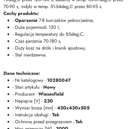
70-90 s, indyki w temp. 51-54deg;C przez 80-95 s.
Cechy produktu:
-
Oparzanie
7-8 kurczaków jednocześnie,
- Duża pojemność 120 l,
- Regulacja temperatury do 85deg;C,
- Czas parzenia 70-180 s,
- Duży kosz na drób i kranik spustowy,
- Stal nierdzewna.
Dane techniczne:
- Nr katalogowy -
10280047
- Stan artykułu -
Nowy
- Producent -
Wiesenfield
- Napięcie [V] -
230
- Wymiar kosza [mm] -
430x430x505
- Instrukcja obsługi -
Tak
- Ochrona przed przegrzaniem -
Tak
- Moc grzewcza [W] -
3000