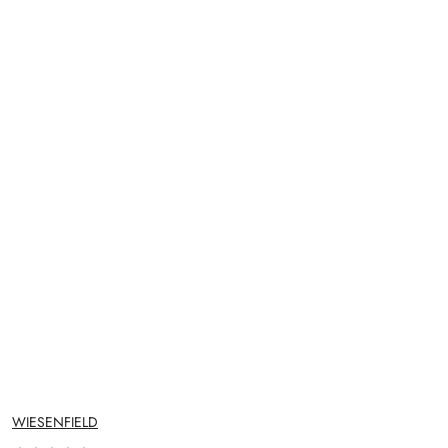
NAZWA
WIESENFIELD
PRODUCENTA: