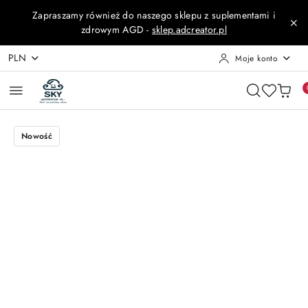
Przejdź do treści głównej
Przejdź do wyszukiwarki
Przejdź do moje konto
Przejdź do menu głównego
Przejdź do opisu produktu
Przejdź do stopki
Zapraszamy również do naszego sklepu z suplementami i
zdrowym AGD -
sklep.adcreator.pl
PLN
Moje konto
Nowość