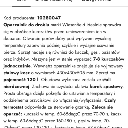
Kod producenta:
10280047
Oparzalnik do drobiu
marki Wiesenfield idealnie sprawdza
się w obróbce kurczaków przed umieszczeniem ich w
skubarce. Otwarcie porów skóry pod wpływem wysokiej
temperatury zapewnia później szybkie i wydajne usuwanie
pierza. Sprzęt nadaje się również do kaczek, gęsi, bażantów
oraz indyków. Maszyna jest w stanie wyparzać
7-8 kurczaków
jednocześnie
. Wewnątrz oparzalnika znajduje się wyjmowany
stalowy kosz
o wymiarach 430x430x505 mm. Sprzęt ma
pojemność 120 l
. Obudowa wykonana została ze
stali
nierdzewnej
. Zachowanie czystości ułatwia
kurek spustowy
.
Prosta obsługa dzięki pokrętłu do ustawiania temperatury i
oddzielnemu przyciskowi do włączania/wyłączania.
Czuły
termostat
odpowiada za sterowanie grzałką.
Zaleca się
oparzać:
kurczaki w temp. 60-65deg;C przez 70-90 s, kaczki
w temp. 63-66deg;C przez 160-180 s, gęsi w temp. 70-
72deg;C przez 120-130 s, bażanty w temp. 63-67deg;C przez