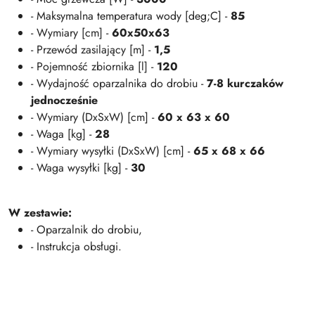
- Maksymalna temperatura wody [deg;C] -
85
- Wymiary [cm] -
60x50x63
- Przewód zasilający [m] -
1,5
- Pojemność zbiornika [l] -
120
- Wydajność oparzalnika do drobiu -
7-8 kurczaków
jednocześnie
- Wymiary (DxSxW) [cm] -
60 x 63 x 60
- Waga [kg] -
28
- Wymiary wysyłki (DxSxW) [cm] -
65 x 68 x 66
- Waga wysyłki [kg] -
30
W zestawie:
- Oparzalnik do drobiu,
- Instrukcja obsługi.