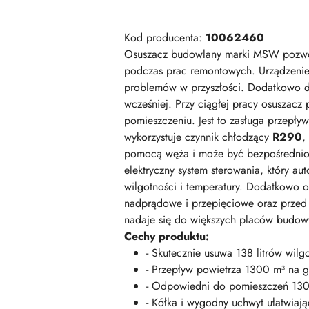
Kod producenta:
10062460
Osuszacz budowlany marki MSW pozwoli
podczas prac remontowych. Urządzenie 
problemów w przyszłości. Dodatkowo dz
wcześniej. Przy ciągłej pracy osuszacz
pomieszczeniu. Jest to zasługa przepły
wykorzystuje czynnik chłodzący
R290
,
pomocą węża i może być bezpośrednio 
elektryczny system sterowania, który a
wilgotności i temperatury. Dodatkowo 
nadprądowe i przepięciowe oraz przed
nadaje się do większych placów budowy i o
Cechy produktu:
- Skutecznie usuwa 138 litrów wilg
- Przepływ powietrza 1300 m³ na g
- Odpowiedni do pomieszczeń 130
- Kółka i wygodny uchwyt ułatwiają