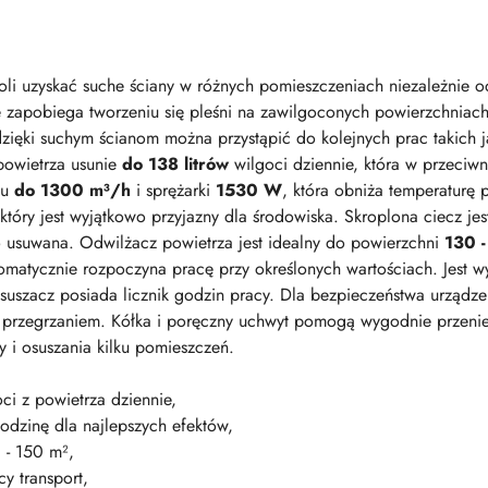
 uzyskać suche ściany w różnych pomieszczeniach niezależnie o
zapobiega tworzeniu się pleśni na zawilgoconych powierzchniach
ięki suchym ścianom można przystąpić do kolejnych prac takich 
 powietrza usunie
do 138 litrów
wilgoci dziennie, która w przeciwn
wu
do 1300 m³/h
i sprężarki
1530 W
, która obniża temperaturę 
 który jest wyjątkowo przyjazny dla środowiska. Skroplona ciecz j
usuwana. Odwilżacz powietrza jest idealny do powierzchni
130 
utomatycznie rozpoczyna pracę przy określonych wartościach. Jest 
osuszacz posiada licznik godzin pracy. Dla bezpieczeństwa urząd
 przegrzaniem. Kółka i poręczny uchwyt pomogą wygodnie przenie
suszania kilku pomieszczeń.​​​​​​​
oci z powietrza dziennie,
odzinę dla najlepszych efektów,
 - 150 m²,
cy transport,