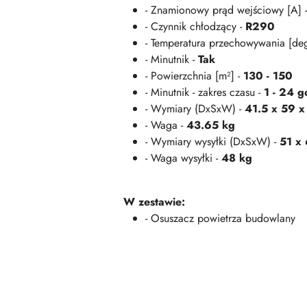
- Znamionowy prąd wejściowy [A] 
- Czynnik chłodzący -
R290
- Temperatura przechowywania [de
- Minutnik -
Tak
- Powierzchnia [m²] -
130 - 150
- Minutnik - zakres czasu -
1 - 24 g
- Wymiary (DxSxW) -
41.5 x 59 
- Waga -
43.65 kg
- Wymiary wysyłki (DxSxW) -
51 x
- Waga wysyłki -
48 kg
W zestawie:
- Osuszacz powietrza budowlany