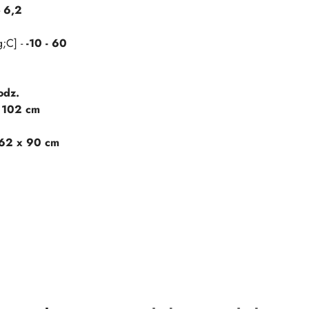
-
6,2
g;C] -
-10 - 60
odz.
x 102 cm
 62 x 90 cm