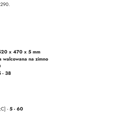
R290.
/ 520 x 470 x 5 mm
a walcowana na zimno
0
5 - 38
;C] -
5 - 60