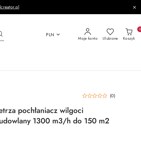
dcreator.pl
PLN
Moje konto
Ulubione
Koszyk
(0)
trza pochłaniacz wilgoci
udowlany 1300 m3/h do 150 m2