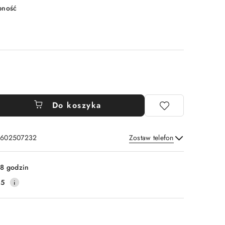
pność
Do koszyka
: 602507232
Zostaw telefon
Wyślij
8 godzin
45