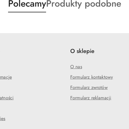
Produkty
Produkty
Polecamy
Produkty podobne
o
o
statusie:
statusie:
e
O sklepie
O nas
amacje
Formularz kontaktowy
Formularz zwrotów
atności
Formularz reklamacji
ies