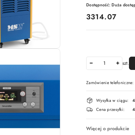
Dostępność:
Duża dostę
cena:
3314.07
Ilość
szt.
Zamówienie telefoniczne
Dostępność
Wysyłka w ciągu:
4
i
Cena przesyłki:
dostawa
Więcej o produkcie