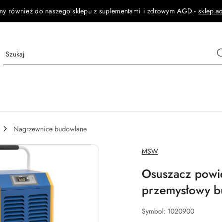
my również do naszego sklepu z suplementami i zdrowym AGD -
sklep.a
Nagrzewnice budowlane
NAZWA
MSW
PRODUCENTA:
Osuszacz powie
przemysłowy b
Symbol:
1020900