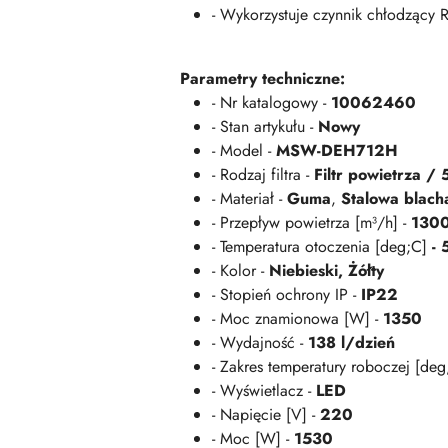
- Wykorzystuje czynnik chłodzący 
Parametry techniczne:
- Nr katalogowy -
10062460
- Stan artykułu -
Nowy
- Model -
MSW-DEH712H
- Rodzaj filtra -
Filtr powietrza 
- Materiał -
Guma
,
Stalowa blach
- Przepływ powietrza [m³/h] -
130
- Temperatura otoczenia [deg;C]
- 
- Kolor -
Niebieski,
Żółty
- Stopień ochrony IP -
IP22
- Moc znamionowa [W] -
1350
- Wydajność -
138 l/dzień
- Zakres temperatury roboczej [deg
- Wyświetlacz -
LED
- Napięcie [V] -
220
- Moc [W] -
1530