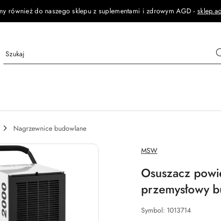
my również do naszego sklepu z suplementami i zdrowym AGD -
sklep.a
Nagrzewnice budowlane
NAZWA
MSW
PRODUCENTA:
Osuszacz powie
przemysłowy b
Symbol:
1013714