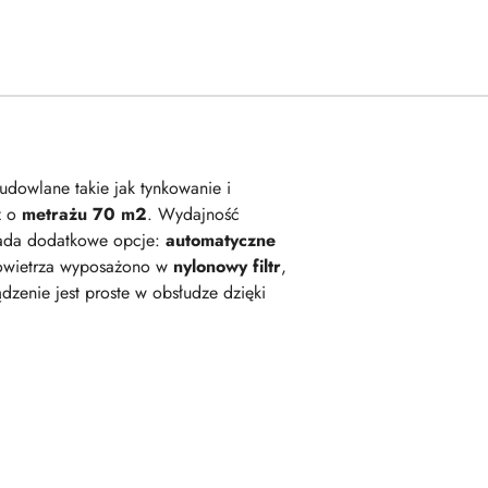
dowlane takie jak tynkowanie i
z o
metrażu 70 m2
. Wydajność
iada dodatkowe opcje:
automatyczne
 powietrza wyposażono w
nylonowy filtr
,
ądzenie jest proste w obsłudze dzięki