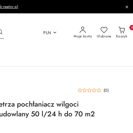
dcreator.pl
PLN
Moje konto
Ulubione
Koszyk
(0)
trza pochłaniacz wilgoci
udowlany 50 l/24 h do 70 m2