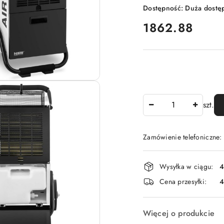
Dostępność:
Duża dostę
cena:
1862.88
Ilość
szt.
Zamówienie telefoniczne
Dostępność
Wysyłka w ciągu:
4
i
Cena przesyłki:
dostawa
Więcej o produkcie