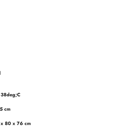
l
 38deg;C
85 cm
 x 80 x 76 cm