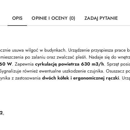
OPIS
OPINIE I OCENY (0)
ZADAJ PYTANIE
znie usuwa wilgoć w budynkach. Urządzenie przyspiesza prace bu
mieszczenia po zalaniu oraz zwalczać pleśń. Nadaje się do wnętr
60 W
. Zapewnia
cyrkulację powietrza 630 m3/h
. Sprzęt pos
 Sygnalizuje również ewentualne uszkodzenie czujnika. Osuszacz
ynika z zastosowania
dwóch kółek i ergonomicznej rączki
. Urz
m2
,