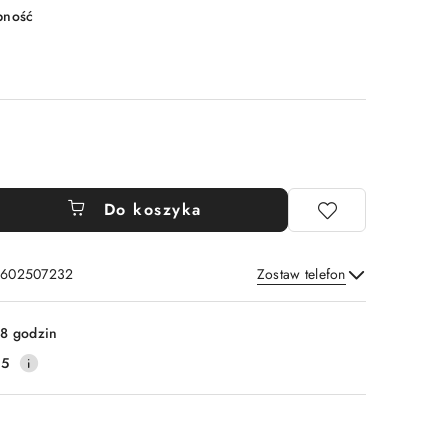
pność
Do koszyka
: 602507232
Zostaw telefon
Wyślij
8 godzin
45