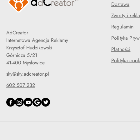
Dostawa
Zwroty i rekl
Regulamin
AdCreator
Polityka Pryw
Internetowa Agencja Reklamy
Krzysztof Hudzikowski
Płatności
Górnicza 5/21
Polityka cook
41-400 Mysłowice
sky@sky.adcreator.pl
602 507 232