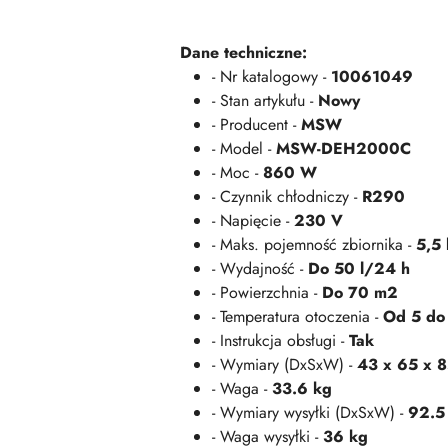
Dane techniczne:
- Nr katalogowy -
10061049
- Stan artykułu -
Nowy
- Producent -
MSW
- Model -
MSW-DEH2000C
- Moc -
860 W
- Czynnik chłodniczy -
R290
- Napięcie -
230 V
- Maks. pojemność zbiornika -
5,5 
- Wydajność -
Do 50 l/24 h
- Powierzchnia -
Do 70 m2
- Temperatura otoczenia -
Od 5 do
- Instrukcja obsługi -
Tak
- Wymiary (DxSxW) -
43 x 65 x 
- Waga -
33.6 kg
- Wymiary wysyłki (DxSxW) -
92.5
- Waga wysyłki -
36 kg