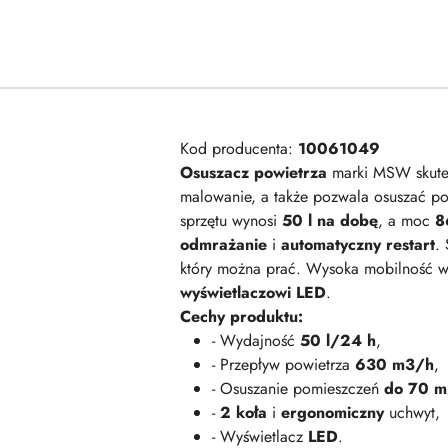
Kod producenta:
10061049
Osuszacz powietrza
marki MSW skutec
malowanie, a także pozwala osuszać po
sprzętu wynosi
50 l na dobę
, a moc
8
odmrażanie
i
automatyczny restart
.
który można prać. Wysoka mobilność w
wyświetlaczowi LED
.
Cechy produktu:
- Wydajność
50 l/24 h
,
- Przepływ powietrza
630 m3/h
,
- Osuszanie pomieszczeń
do 70 
-
2 koła
i
ergonomiczny
uchwyt,
- Wyświetlacz
LED
.