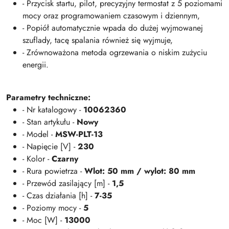
- Przycisk startu, pilot, precyzyjny termostat z 5 poziomami
mocy oraz programowaniem czasowym i dziennym,
- Popiół automatycznie wpada do dużej wyjmowanej
szuflady, tacę spalania również się wyjmuje,
- Zrównoważona metoda ogrzewania o niskim zużyciu
energii.
Parametry techniczne:
- Nr katalogowy -
10062360
- Stan artykułu -
Nowy
- Model -
MSW-PLT-13
- Napięcie [V] -
230
- Kolor -
Czarny
- Rura powietrza -
Wlot: 50 mm / wylot: 80 mm
- Przewód zasilający [m] -
1,5
- Czas działania [h] -
7-35
- Poziomy mocy -
5
- Moc [W] -
13000