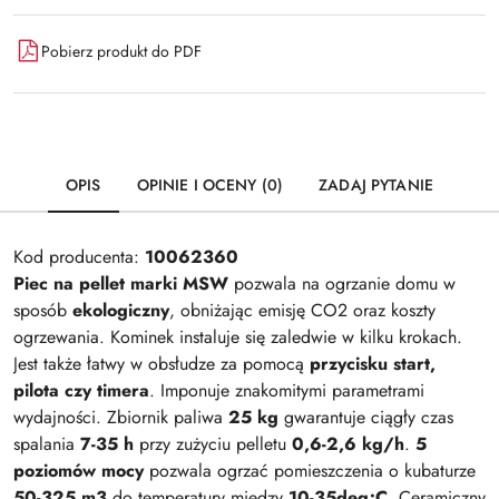
Pobierz produkt do PDF
OPIS
OPINIE I OCENY (0)
ZADAJ PYTANIE
Kod producenta:
10062360
Piec na pellet marki MSW
pozwala na ogrzanie domu w
sposób
ekologiczny
, obniżając emisję CO2 oraz koszty
ogrzewania. Kominek instaluje się zaledwie w kilku krokach.
Jest także łatwy w obsłudze za pomocą
przycisku start,
pilota czy timera
. Imponuje znakomitymi parametrami
wydajności. Zbiornik paliwa
25 kg
gwarantuje ciągły czas
spalania
7-35 h
przy zużyciu pelletu
0,6-2,6 kg/h
.
5
poziomów mocy
pozwala ogrzać pomieszczenia o kubaturze
50-325 m3
do temperatury między
10-35deg;C
. Ceramiczny