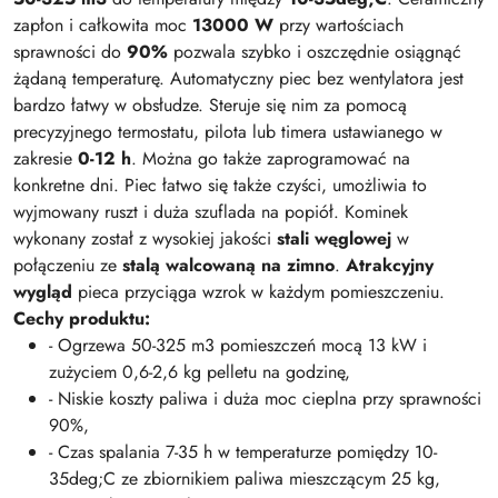
zapłon i całkowita moc
13000 W
przy wartościach
sprawności do
90%
pozwala szybko i oszczędnie osiągnąć
żądaną temperaturę. Automatyczny piec bez wentylatora jest
bardzo łatwy w obsłudze. Steruje się nim za pomocą
precyzyjnego termostatu, pilota lub timera ustawianego w
zakresie
0-12 h
. Można go także zaprogramować na
konkretne dni. Piec łatwo się także czyści, umożliwia to
wyjmowany ruszt i duża szuflada na popiół. Kominek
wykonany został z wysokiej jakości
stali węglowej
w
połączeniu ze
stalą walcowaną na zimno
.
Atrakcyjny
wygląd
pieca przyciąga wzrok w każdym pomieszczeniu.
Cechy produktu:
- Ogrzewa 50-325 m3 pomieszczeń mocą 13 kW i
zużyciem 0,6-2,6 kg pelletu na godzinę,
- Niskie koszty paliwa i duża moc cieplna przy sprawności
90%,
- Czas spalania 7-35 h w temperaturze pomiędzy 10-
35deg;C ze zbiornikiem paliwa mieszczącym 25 kg,