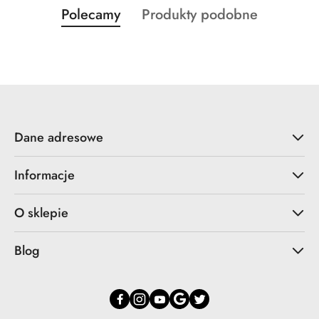
Produkty
Produkty
Polecamy
Produkty podobne
Pomiń karuzelę produktów
o
o
statusie:
statusie:
Dane adresowe
Informacje
O sklepie
Blog