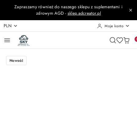
Przejdź do treści głównej
Przejdź do wyszukiwarki
Przejdź do moje konto
Przejdź do menu głównego
Przejdź do opisu produktu
Przejdź do stopki
Zapraszamy również do naszego sklepu z suplementami i
zdrowym AGD -
sklep.adcreator.pl
PLN
Moje konto
Nowość