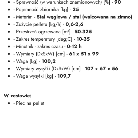
- Sprawność (w warunkach znamionowych) [%] -
90
- Pojemność zbiornika [kg] -
25
- Materiał -
Stal węglowa / stal (walcowana na zimno)
- Zużycie pelletu [kg/h] -
0,6-2,6
- Przestrzeń ogrzewana [m³] -
50-325
- Zakres temperatury [deg;C] -
10-35
- Minutnik - zakres czasu -
0-12 h
- Wymiary (DxSxW) [cm] -
61 x 51 x 99
- Waga [kg] -
100,2
- Wymiary wysyłki (DxSxW) [cm] -
107 x 67 x 56
- Waga wysyłki [kg] -
109,7
W zestawie:
- Piec na pellet