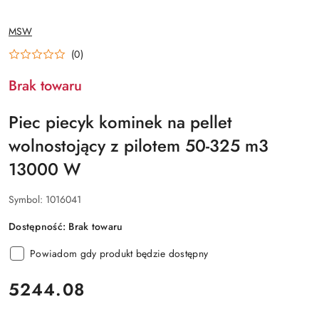
NAZWA
MSW
PRODUCENTA:
(0)
Brak towaru
Piec piecyk kominek na pellet
wolnostojący z pilotem 50-325 m3
13000 W
Symbol:
1016041
Dostępność:
Brak towaru
Powiadom gdy produkt będzie dostępny
cena:
5244.08