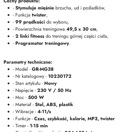
Cechy produktu:
-
Stymuluje mięśnie
brzucha, ud i pośladków,
- Funkcja
twister
,
-
99 prędkości
do wyboru,
- Powierzchnia treningowa
49,5 x 30 cm
,
-
2 linki fitness
do treningu górnej części ciała,
-
Programator treningowy
.
Parametry techniczne:
- Model -
GR-MG38
- Nr katalogowy -
10230172
- Stan artykułu -
Nowy
- Napięcie -
230 V / 50 Hz
- Moc -
500 W
- Materiał -
Stal, ABS, plastik
- Wibracje -
4-11/s
- Funkcje -
Czas, szybkość, kalorie, MP3, twister
- Timer -
1-15 min