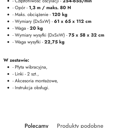
- Częstotliwość oscylacji -
254-655/min
- Opór -
1,3 m / maks. 80 N
- Maks. obciążenie -
120 kg
- Wymiary (DxSxW) -
61 x 65 x 112 cm
- Waga -
20 kg
- Wymiary wysyłki (DxSxW) -
75 x 58 x 32 cm
- Waga wysyłki -
22,75 kg
W zestawie:
- Płyta wibracyjna,
- Linki - 2 szt.,
- Akcesoria montażowe,
- Instrukcja obsługi.
Produkty
Produkty
Polecamy
Produkty podobne