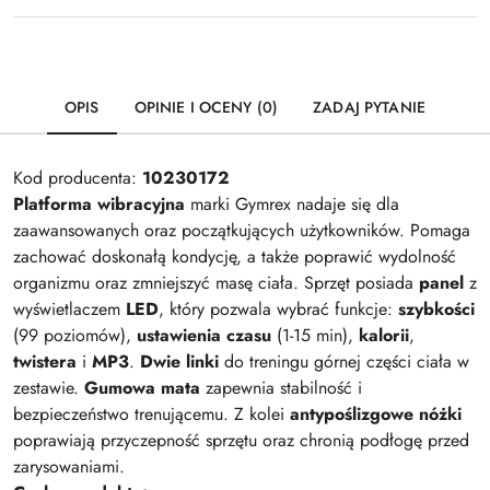
OPIS
OPINIE I OCENY (0)
ZADAJ PYTANIE
Kod producenta:
10230172
Platforma wibracyjna
marki Gymrex nadaje się dla
zaawansowanych oraz początkujących użytkowników. Pomaga
zachować doskonałą kondycję, a także poprawić wydolność
organizmu oraz zmniejszyć masę ciała. Sprzęt posiada
panel
z
wyświetlaczem
LED
, który pozwala wybrać funkcje:
szybkości
(99 poziomów),
ustawienia czasu
(1-15 min),
kalorii
,
twistera
i
MP3
.
Dwie linki
do treningu górnej części ciała w
zestawie.
Gumowa mata
zapewnia stabilność i
bezpieczeństwo trenującemu. Z kolei
antypoślizgowe nóżki
poprawiają przyczepność sprzętu oraz chronią podłogę przed
zarysowaniami.