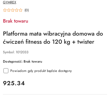
NAZWA
GYMREX
PRODUCENTA:
(0)
Brak towaru
Platforma mata wibracyjna domowa do
ćwiczeń fitness do 120 kg + twister
Symbol:
1012033
Dostępność:
Brak towaru
Powiadom gdy produkt będzie dostępny
cena:
925.34