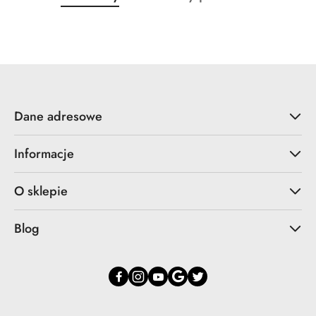
Pomiń karuzelę produktów
o
o
statusie:
statusie:
Dane adresowe
Informacje
O sklepie
Blog