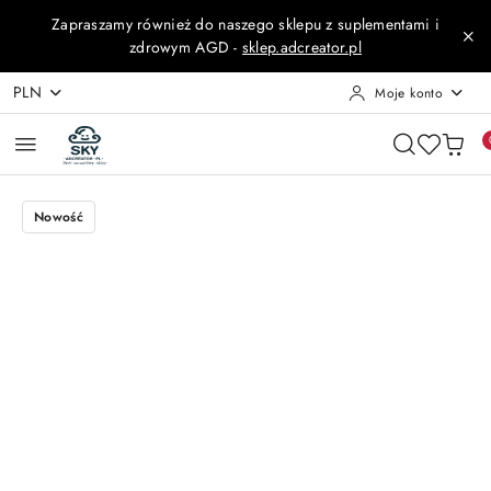
Przejdź do treści głównej
Przejdź do wyszukiwarki
Przejdź do moje konto
Przejdź do menu głównego
Przejdź do opisu produktu
Przejdź do stopki
Zapraszamy również do naszego sklepu z suplementami i
zdrowym AGD -
sklep.adcreator.pl
PLN
Moje konto
Nowość