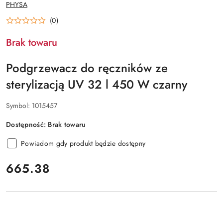
NAZWA
PHYSA
PRODUCENTA:
(0)
Brak towaru
Podgrzewacz do ręczników ze
sterylizacją UV 32 l 450 W czarny
Symbol:
1015457
Dostępność:
Brak towaru
Powiadom gdy produkt będzie dostępny
cena:
665.38