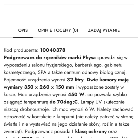
OPIS
OPINIE I OCENY (0)
ZADAJ PYTANIE
Kod producenta:
10040378
Podgrzewacz do ręczników marki Physa
sprawdzi się w
wyposażeniu salonu fryzjerskiego, barberskiego, gabinetu
kosmetycznego, SPA a także centrum odnowy biologicznej.
Pojemność urządzenia wynosi
32 litry
.
Dwie komory mają
wymiary 350 x 260 x 150 mm
i wyposażone zostały w
kosze. Moc urządzenia wynosi
450 W
, co pozwala szybko
osiągnąć temperaturę
do 70deg;C
. Lampy UV skutecznie
niszczą drobnoustroje, ich moc wynosi 6 W. Należy zachować
ostrożność w kontakcie z lampami (nie należy patrzeć w stronę
światła i nie wystawiać na jego działanie skóry, roślin a także
zwierząt). Podgrzewacz posiada
I klasę ochrony
oraz