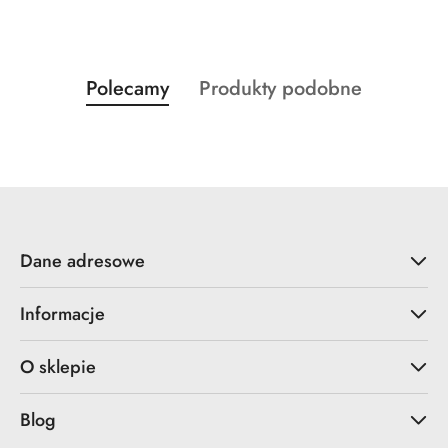
Produkty
Produkty
Polecamy
Produkty podobne
Pomiń karuzelę produktów
o
o
statusie:
statusie:
Dane adresowe
Informacje
O sklepie
Blog