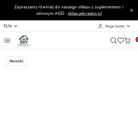
Przejdź do treści głównej
Przejdź do wyszukiwarki
Przejdź do moje konto
Przejdź do menu głównego
Przejdź do opisu produktu
Przejdź do stopki
Zapraszamy również do naszego sklepu z suplementami i
zdrowym AGD -
sklep.adcreator.pl
PLN
Moje konto
Nowość