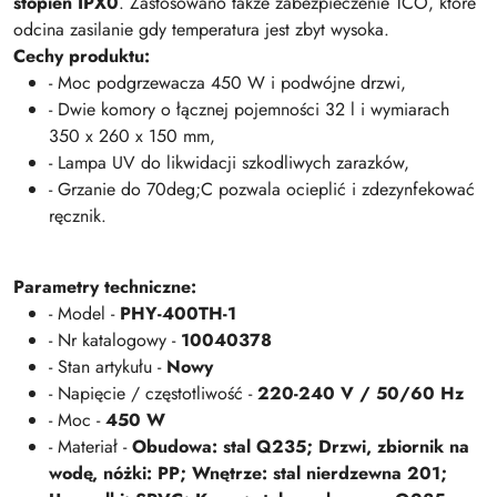
stopień IPX0
. Zastosowano także zabezpieczenie TCO, które
odcina zasilanie gdy temperatura jest zbyt wysoka.
Cechy produktu:
- Moc podgrzewacza 450 W i podwójne drzwi,
- Dwie komory o łącznej pojemności 32 l i wymiarach
350 x 260 x 150 mm,
- Lampa UV do likwidacji szkodliwych zarazków,
- Grzanie do 70deg;C pozwala ocieplić i zdezynfekować
ręcznik.
Parametry techniczne:
- Model -
PHY-400TH-1
- Nr katalogowy -
10040378
- Stan artykułu -
Nowy
- Napięcie / częstotliwość -
220-240 V / 50/60 Hz
- Moc -
450 W
- Materiał -
Obudowa: stal Q235; Drzwi, zbiornik na
wodę, nóżki: PP; Wnętrze: stal nierdzewna 201;