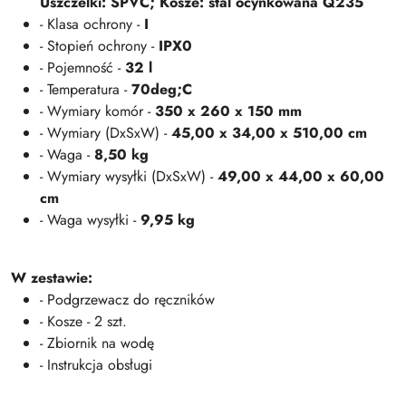
Uszczelki: SPVC; Kosze: stal ocynkowana Q235
- Klasa ochrony -
I
- Stopień ochrony -
IPX0
- Pojemność -
32 l
- Temperatura -
70deg;C
- Wymiary komór -
350 x 260 x 150 mm
- Wymiary (DxSxW) -
45,00 x 34,00 x 510,00 cm
- Waga -
8,50 kg
- Wymiary wysyłki (DxSxW) -
49,00 x 44,00 x 60,00
cm
- Waga wysyłki -
9,95 kg
W zestawie:
- Podgrzewacz do ręczników
- Kosze - 2 szt.
- Zbiornik na wodę
- Instrukcja obsługi