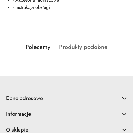
- Akcesoria montażowe
- Instrukcja obsługi
Produkty
Produkty
Polecamy
Produkty podobne
Pomiń karuzelę produktów
o
o
statusie:
statusie:
Dane adresowe
Informacje
O sklepie