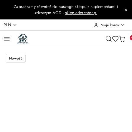
Przejdź do treści głównej
Przejdź do wyszukiwarki
Przejdź do moje konto
Przejdź do menu głównego
Przejdź do opisu produktu
Przejdź do stopki
Zapraszamy również do naszego sklepu z suplementami i
zdrowym AGD -
sklep.adcreator.pl
PLN
Moje konto
Nowość