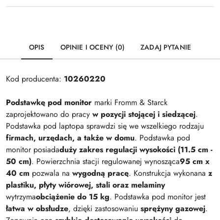
OPIS
OPINIE I OCENY (0)
ZADAJ PYTANIE
Kod producenta:
10260220
Podstawkę pod monitor
marki Fromm & Starck
zaprojektowano do pracy
w pozycji stojącej i siedzącej
.
Podstawka pod laptopa sprawdzi się we wszelkiego rodzaju
firmach, urzędach, a także w domu
. Podstawka pod
monitor posiada
duży zakres regulacji wysokości (11.5 cm -
50 cm)
. Powierzchnia stacji regulowanej wynosząca
95 cm x
40 cm
pozwala
na
wygodną pracę
. Konstrukcja wykonana
z
plastiku, płyty wiórowej, stali oraz melaminy
wytrzyma
obciążenie do 15 kg
. Podstawka pod monitor jest
łatwa w obsłudze
, dzięki zastosowaniu
sprężyny gazowej
.