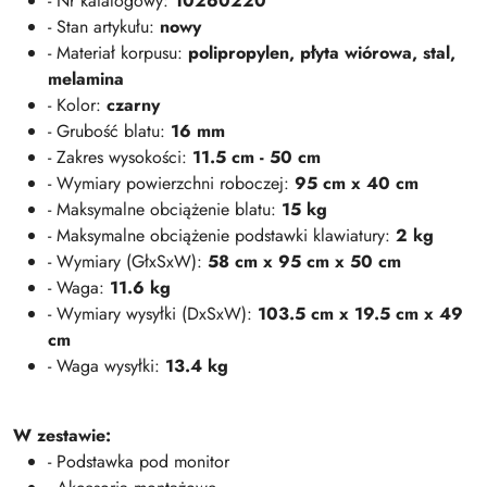
- Nr katalogowy:
10260220
- Stan artykułu:
nowy
- Materiał korpusu:
polipropylen, płyta wiórowa, stal,
melamina
- Kolor:
czarny
- Grubość blatu:
16 mm
- Zakres wysokości:
11.5 cm - 50 cm
- Wymiary powierzchni roboczej:
95 cm x 40 cm
- Maksymalne obciążenie blatu:
15 kg
- Maksymalne obciążenie podstawki klawiatury:
2 kg
- Wymiary (GłxSxW):
58 cm x 95 cm x 50 cm
- Waga:
11.6 kg
- Wymiary wysyłki (DxSxW):
103.5 cm x 19.5 cm x 49
cm
- Waga wysyłki:
13.4 kg
W zestawie:
- Podstawka pod monitor