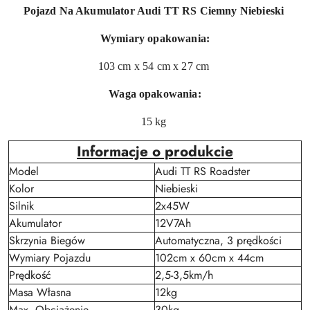
Pojazd Na Akumulator Audi TT RS Ciemny Niebieski
Wymiary opakowania:
103 cm x 54 cm x 27 cm
Waga opakowania:
15 kg
Informacje o produkcie
Model
Audi TT RS Roadster
Kolor
Niebieski
Silnik
2x45W
Akumulator
12V7Ah
Skrzynia Biegów
Automatyczna, 3 prędkości
Wymiary Pojazdu
102cm x 60cm x 44cm
Prędkość
2,5-3,5km/h
Masa Własna
12kg
Max. Obciążenie
30kg