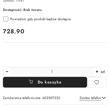
Symbol:
11941
Dostępność:
Brak towaru
Powiadom gdy produkt będzie dostępny
cena:
728.90
Ilość
szt.
Do koszyka
Zamówienie telefoniczne: 602507232
Zostaw telefon
Dostępność