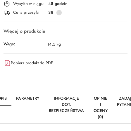
Wysyłka w ciągu:
48 godzin
i
Wyślij
Cena przesyłki:
38
dostawa
Więcej o produkcie
Waga:
14.5 kg
Pobierz produkt do PDF
PIS
PARAMETRY
INFORMACJE
OPINIE
ZADA
DOT.
I
PYTAN
BEZPIECZEŃSTWA
OCENY
(0)