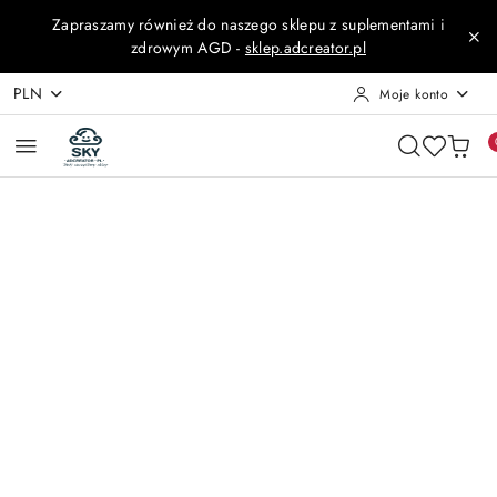
Przejdź do treści głównej
Przejdź do wyszukiwarki
Przejdź do moje konto
Przejdź do menu głównego
Przejdź do opisu produktu
Przejdź do stopki
Zapraszamy również do naszego sklepu z suplementami i
zdrowym AGD -
sklep.adcreator.pl
PLN
Moje konto