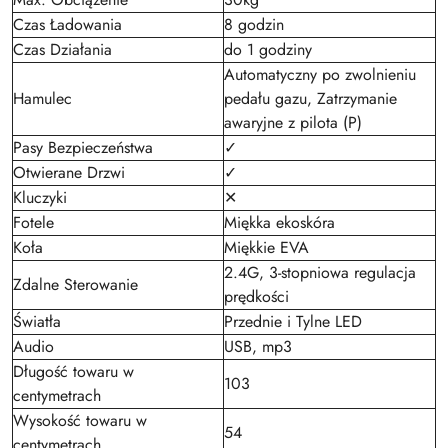
Czas Ładowania
8 godzin
Czas Działania
do 1 godziny
Automatyczny po zwolnieniu
Hamulec
pedału gazu, Zatrzymanie
awaryjne z pilota (P)
Pasy Bezpieczeństwa
✓
Otwierane Drzwi
✓
Kluczyki
✕
Fotele
Miękka ekoskóra
Koła
Miękkie EVA
2.4G, 3-stopniowa regulacja
Zdalne Sterowanie
prędkości
Światła
Przednie i Tylne LED
Audio
USB, mp3
Długość towaru w
103
centymetrach
Wysokość towaru w
54
centymetrach