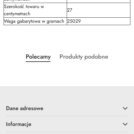
Szerokość towaru w
27
centymetrach
Waga gabarytowa w gramach
25029
Produkty
Produkty
Polecamy
Produkty podobne
Pomiń karuzelę produktów
o
o
statusie:
statusie:
Dane adresowe
Informacje