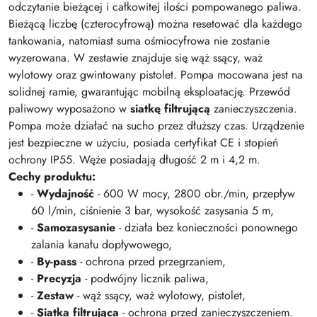
odczytanie bieżącej i całkowitej ilości pompowanego paliwa.
Bieżącą liczbę (czterocyfrową) można resetować dla każdego
tankowania, natomiast suma ośmiocyfrowa nie zostanie
wyzerowana. W zestawie znajduje się wąż ssący, waż
wylotowy oraz gwintowany pistolet. Pompa mocowana jest na
solidnej ramie, gwarantując mobilną eksploatację. Przewód
paliwowy wyposażono w
siatkę filtrującą
zanieczyszczenia.
Pompa może działać na sucho przez dłuższy czas. Urządzenie
jest bezpieczne w użyciu, posiada certyfikat CE i stopień
ochrony IP55. Węże posiadają długość 2 m i 4,2 m.
Cechy produktu:
-
Wydajność
- 600 W mocy, 2800 obr./min, przepływ
60 l/min, ciśnienie 3 bar, wysokość zasysania 5 m,
-
Samozasysanie
- działa bez konieczności ponownego
zalania kanału dopływowego,
-
By-pass
- ochrona przed przegrzaniem,
-
Precyzja
- podwójny licznik paliwa,
-
Zestaw
- wąż ssący, waż wylotowy, pistolet,
-
Siatka filtrująca
- ochrona przed zanieczyszczeniem.