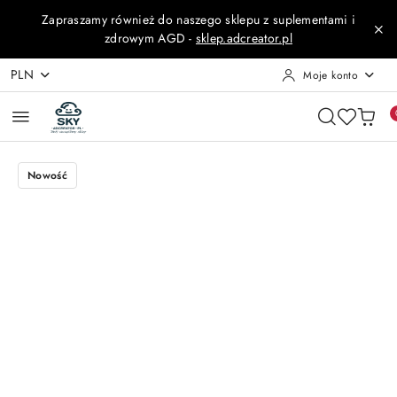
Przejdź do treści głównej
Przejdź do wyszukiwarki
Przejdź do moje konto
Przejdź do menu głównego
Przejdź do opisu produktu
Przejdź do stopki
Zapraszamy również do naszego sklepu z suplementami i
zdrowym AGD -
sklep.adcreator.pl
PLN
Moje konto
Nowość