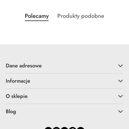
Produkty
Produkty
Polecamy
Produkty podobne
Pomiń karuzelę produktów
o
o
statusie:
statusie:
Dane adresowe
Informacje
O sklepie
Blog