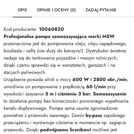
OPIS
OPINIE I OCENY (0)
ZADAJ PYTANIE
Kod producenta:
10060820
Profesjonalna pompa samozasysająca marki MSW
przeznaczona jest do pompowania oleju, oleju napędowego,
biodiesla i nafty (nie służy do benzyny!). Dystrybutor świetnie
nadaje się do tankowania pojazdów i maszyn rolniczych,
dzięki czemu sprawdzi się w warsztatach, garażach i na
stacjach paliwowych.
Urządzenie posiada silnik o mocy
600 W i 2800 obr./min
,
umożliwia on pompowanie z prędkością
60 l/min
przy
wysokości zasysania
5 m i ciśnieniu 3 bar. Samozasysanie
to działanie pompy bez konieczności ponownego wypełniania
kanału dopływowego. Pompa sama usunie zgromadzone
powietrze z przewodu ssawnego. Zawór
by-pass
zapobiega
przeciążeniu i wyrównuje ciśnienie w momencie np. zagięcia
przewodu. Dzięki
podwójnemu licznikowi
możliwe jest