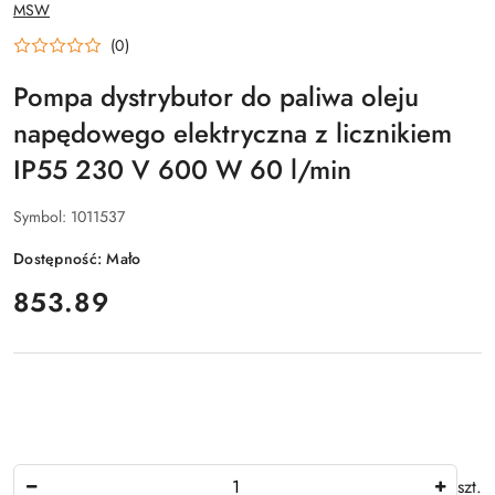
NAZWA
MSW
PRODUCENTA:
(0)
Pompa dystrybutor do paliwa oleju
napędowego elektryczna z licznikiem
IP55 230 V 600 W 60 l/min
Symbol:
1011537
Dostępność:
Mało
cena:
853.89
Ilość
szt.