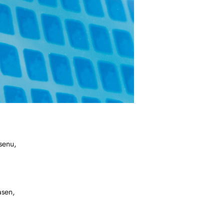
senu,
asen,