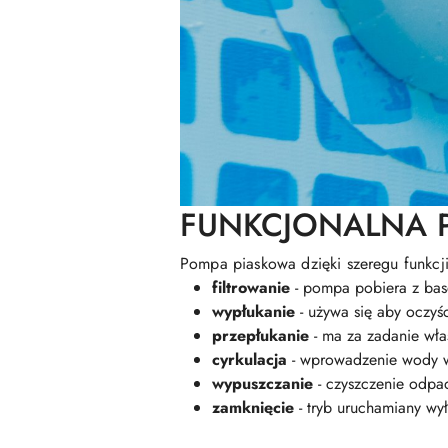
FUNKCJONALNA 
Pompa piaskowa dzięki szeregu funkcj
filtrowanie
- pompa pobiera z base
wypłukanie
- używa się aby oczyśc
przepłukanie
- ma za zadanie wła
cyrkulacja
- wprowadzenie wody w r
wypuszczanie
- czyszczenie odpa
zamknięcie
- tryb uruchamiany wy