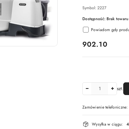
Symbol:
2227
Dostępność:
Brak towaru
Powiadom gdy produk
cena:
902.10
Ilość
szt.
Zamówienie telefoniczne
Dostępność
Wysyłka w ciągu:
4
i