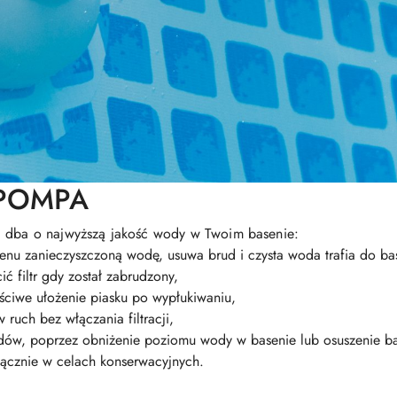
POMPA
i dba o najwyższą jakość wody w Twoim basenie:
nu zanieczyszczoną wodę, usuwa brud i czysta woda trafia do ba
ić filtr gdy został zabrudzony,
ściwe ułożenie piasku po wypłukiwaniu,
uch bez włączania filtracji,
dów, poprzez obniżenie poziomu wody w basenie lub osuszenie b
łącznie w celach konserwacyjnych.