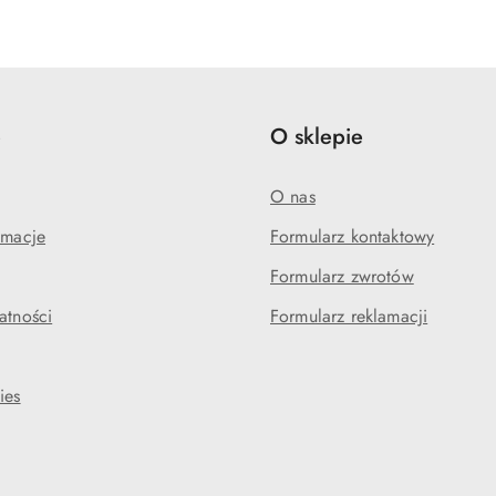
statusie:
statusie:
e
O sklepie
O nas
amacje
Formularz kontaktowy
Formularz zwrotów
atności
Formularz reklamacji
ies