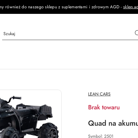
my również do naszego sklepu z suplementami i zdrowym AGD -
sklep.a
NAZWA
LEAN CARS
PRODUCENTA:
Brak towaru
Quad na akum
Symbol:
2501