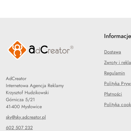
Informacj
Dostawa
Zwroty i rekl
Regulamin
AdCreator
Polityka Pryw
Internetowa Agencja Reklamy
Krzysztof Hudzikowski
Płatności
Górnicza 5/21
Polityka cook
41-400 Mysłowice
sky@sky.adcreator.pl
602 507 232