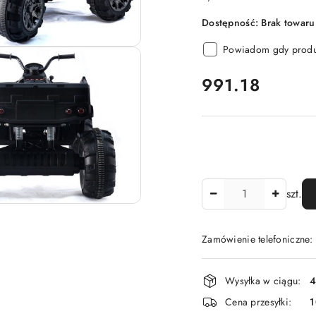
Dostępność:
Brak towaru
Powiadom gdy produk
cena:
991.18
Ilość
szt.
Zamówienie telefoniczne
Dostępność
Wysyłka w ciągu:
4
i
Cena przesyłki:
dostawa