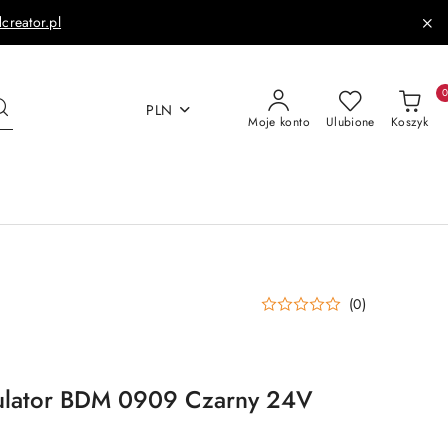
dcreator.pl
PLN
Moje konto
Ulubione
Koszyk
(0)
ulator BDM 0909 Czarny 24V