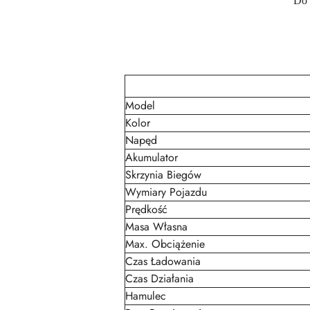
Do 
Model
Kolor
Napęd
Akumulator
Skrzynia Biegów
Wymiary Pojazdu
Prędkość
Masa Własna
Max. Obciążenie
Czas Ładowania
Czas Działania
Hamulec