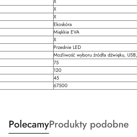
X
X
X
Ekoskóra
Miękkie EVA
X
Przednie LED
Możliwość wyboru źródła dźwięku, USB
75
120
45
67500
Produkty
Produkty
Polecamy
Produkty podobne
o
o