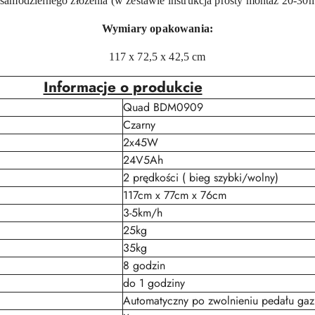
samodzielnego złożenia (w zestawie instrukcja prosty montaż 20-30
Wymiary opakowania:
117 x 72,5 x 42,5 cm
Informacje o produkcie
Quad BDM0909
Czarny
2x45W
24V5Ah
2 prędkości ( bieg szybki/wolny)
117cm x 77cm x 76cm
3-5km/h
25kg
35kg
8 godzin
do 1 godziny
Automatyczny po zwolnieniu pedału gaz