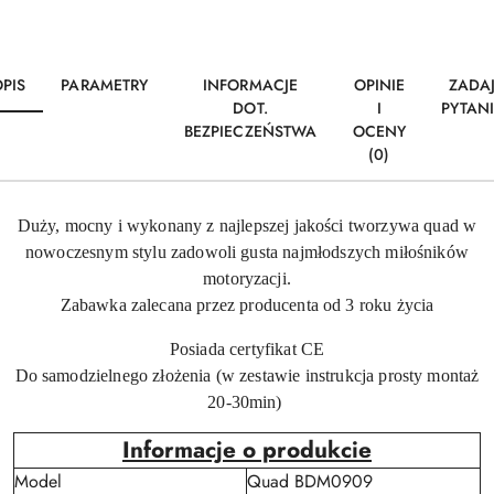
PIS
PARAMETRY
INFORMACJE
OPINIE
ZADA
DOT.
I
PYTAN
BEZPIECZEŃSTWA
OCENY
(0)
Duży, mocny i wykonany z najlepszej jakości tworzywa quad w
nowoczesnym stylu zadowoli gusta najmłodszych miłośników
motoryzacji.
Zabawka zalecana przez producenta od 3 roku życia
Posiada certyfikat CE
Do samodzielnego złożenia (w zestawie instrukcja prosty montaż
20-30min)
Informacje o produkcie
Model
Quad BDM0909