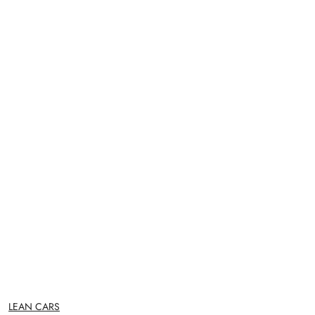
NAZWA
LEAN CARS
PRODUCENTA: