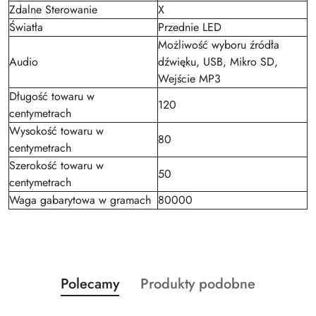
Zdalne Sterowanie
X
Światła
Przednie LED
Możliwość wyboru źródła
Audio
dźwięku, USB, Mikro SD,
Wejście MP3
Długość towaru w
120
centymetrach
Wysokość towaru w
80
centymetrach
Szerokość towaru w
50
centymetrach
Waga gabarytowa w gramach
80000
Produkty
Produkty
Polecamy
Produkty podobne
Pomiń karuzelę produktów
o
o