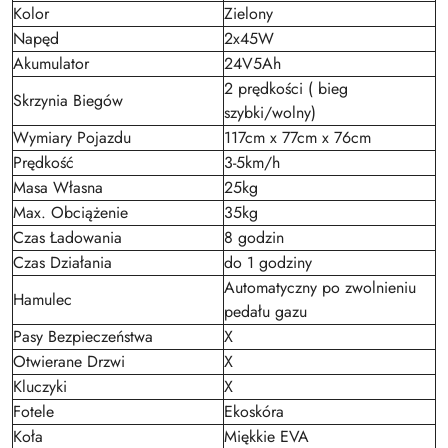
Kolor
Zielony
Napęd
2x45W
Akumulator
24V5Ah
2 prędkości ( bieg
Skrzynia Biegów
szybki/wolny)
Wymiary Pojazdu
117cm x 77cm x 76cm
Prędkość
3-5km/h
Masa Własna
25kg
Max. Obciążenie
35kg
Czas Ładowania
8 godzin
Czas Działania
do 1 godziny
Automatyczny po zwolnieniu
Hamulec
pedału gazu
Pasy Bezpieczeństwa
X
Otwierane Drzwi
X
Kluczyki
X
Fotele
Ekoskóra
Koła
Miękkie EVA