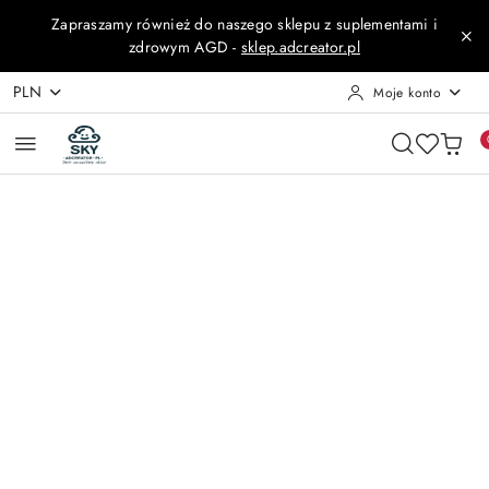
Przejdź do treści głównej
Przejdź do wyszukiwarki
Przejdź do moje konto
Przejdź do menu głównego
Przejdź do opisu produktu
Przejdź do stopki
Zapraszamy również do naszego sklepu z suplementami i
zdrowym AGD -
sklep.adcreator.pl
PLN
Moje konto