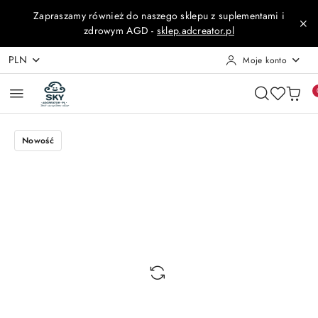
Przejdź do treści głównej
Przejdź do wyszukiwarki
Przejdź do moje konto
Przejdź do menu głównego
Przejdź do opisu produktu
Przejdź do stopki
Zapraszamy również do naszego sklepu z suplementami i
zdrowym AGD -
sklep.adcreator.pl
PLN
Moje konto
Nowość