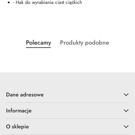
- Hak do wyrabiania ciast ciężkich
Produkty
Produkty
Polecamy
Produkty podobne
Pomiń karuzelę produktów
o
o
statusie:
statusie:
Dane adresowe
Informacje
O sklepie