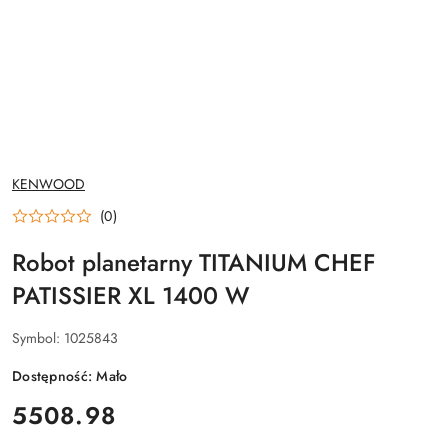
NAZWA
KENWOOD
PRODUCENTA:
(0)
Robot planetarny TITANIUM CHEF
PATISSIER XL 1400 W
Symbol:
1025843
Dostępność:
Mało
cena:
5508.98