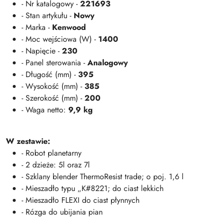
- Nr katalogowy -
221693
- Stan artykułu -
Nowy
- Marka -
Kenwood
- Moc wejściowa (W) -
1400
- Napięcie -
230
- Panel sterowania -
Analogowy
- Długość (mm) -
395
- Wysokość (mm) -
385
- Szerokość (mm) -
200
- Waga netto:
9,9 kg
W zestawie:
- Robot planetarny
- 2 dzieże: 5l oraz 7l
- Szklany blender ThermoResist trade; o poj. 1,6 l
- Mieszadło typu „K#8221; do ciast lekkich
- Mieszadło FLEXI do ciast płynnych
- Rózga do ubijania pian