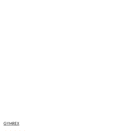
NAZWA
GYMREX
PRODUCENTA: