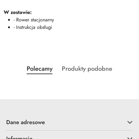
W zestawie:
- Rower stacjonarny
- Instrukcja obsługi
Produkty
Produkty
Polecamy
Produkty podobne
Pomiń karuzelę produktów
o
o
statusie:
statusie:
Dane adresowe
Informacje