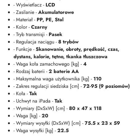
- Wyświetlacz -
LCD
- Zasilanie -
Akumulatorowe
- Materiał -
PP, PE, Stal
- Kolor -
Czarny
- Tryb transmisji -
Pasek
- Regulacja naciągu -
8 trybów
- Funkcje -
Skanowanie, obroty, prędkość, czas,
dystans, kalorie, tętno, tkanka tłuszczowa
- Waga koła zamachowego [kg] -
4
- Rodzaj baterii -
2 baterie AA
- Maksymalna waga użytkownika [kg] -
110
- Zakres regulacji siedziska [cm] -
72-95 (9 poziomów)
- Koła -
Tak
- Uchwyt na iPada -
Tak
- Wymiary (DxSxW) [cm] -
80 x 47 x 118
- Waga [kg] -
20
- Wymiary wysyłki (DxSxW) [cm] -
75.5 x 23 x 59
- Waga wysyłki [kg] -
22.5