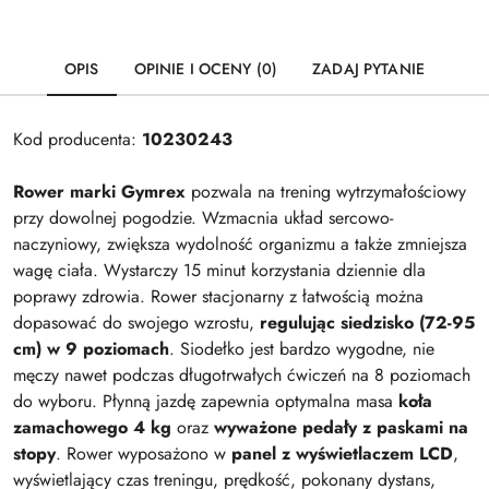
OPIS
OPINIE I OCENY (0)
ZADAJ PYTANIE
Kod producenta:
10230243
Rower marki Gymrex
pozwala na trening wytrzymałościowy
przy dowolnej pogodzie. Wzmacnia układ sercowo-
naczyniowy, zwiększa wydolność organizmu a także zmniejsza
wagę ciała. Wystarczy 15 minut korzystania dziennie dla
poprawy zdrowia. Rower stacjonarny z łatwością można
dopasować do swojego wzrostu,
regulując siedzisko (72-95
cm) w 9 poziomach
. Siodełko jest bardzo wygodne, nie
męczy nawet podczas długotrwałych ćwiczeń na 8 poziomach
do wyboru. Płynną jazdę zapewnia optymalna masa
koła
zamachowego 4 kg
oraz
wyważone pedały z paskami na
stopy
. Rower wyposażono w
panel z wyświetlaczem LCD
,
wyświetlający czas treningu, prędkość, pokonany dystans,