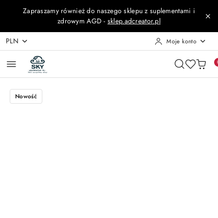
Przejdź do treści głównej
Przejdź do wyszukiwarki
Przejdź do moje konto
Przejdź do menu głównego
Przejdź do opisu produktu
Przejdź do stopki
Zapraszamy również do naszego sklepu z suplementami i
zdrowym AGD -
sklep.adcreator.pl
PLN
Moje konto
Nowość